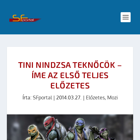
TINI NINDZSA TEKNŐCÖK –
ÍME AZ ELSŐ TELJES
ELŐZETES
Írta:
SFportal
|
2014.03.27.
|
Előzetes
,
Mozi