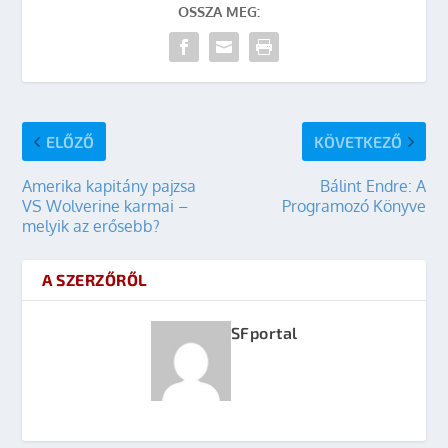
OSSZA MEG:
ELŐZŐ
KÖVETKEZŐ
Amerika kapitány pajzsa
Bálint Endre: A
VS Wolverine karmai –
Programozó Könyve
melyik az erősebb?
A SZERZŐRŐL
SFportal