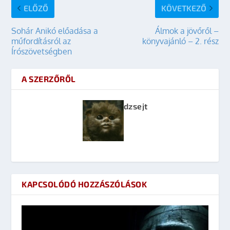
ELŐZŐ
KÖVETKEZŐ
Sohár Anikó előadása a
Álmok a jövőről –
műfordításról az
könyvajánló – 2. rész
Írószövetségben
A SZERZŐRŐL
dzsejt
KAPCSOLÓDÓ HOZZÁSZÓLÁSOK