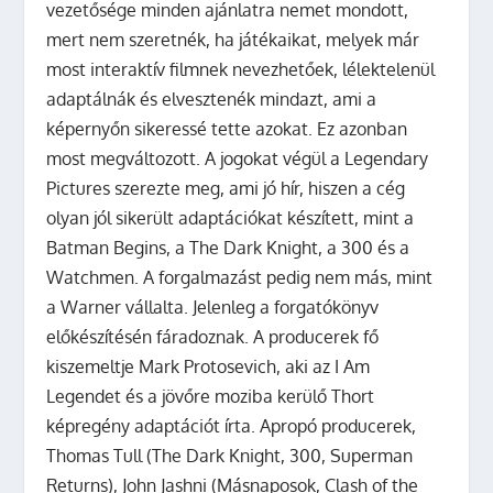
vezetősége minden ajánlatra nemet mondott,
mert nem szeretnék, ha játékaikat, melyek már
most interaktív filmnek nevezhetőek, lélektelenül
adaptálnák és elvesztenék mindazt, ami a
képernyőn sikeressé tette azokat. Ez azonban
most megváltozott. A jogokat végül a Legendary
Pictures szerezte meg, ami jó hír, hiszen a cég
olyan jól sikerült adaptációkat készített, mint a
Batman Begins, a The Dark Knight, a 300 és a
Watchmen. A forgalmazást pedig nem más, mint
a Warner vállalta. Jelenleg a forgatókönyv
előkészítésén fáradoznak. A producerek fő
kiszemeltje Mark Protosevich, aki az I Am
Legendet és a jövőre moziba kerülő Thort
képregény adaptációt írta. Apropó producerek,
Thomas Tull (The Dark Knight, 300, Superman
Returns), John Jashni (Másnaposok, Clash of the