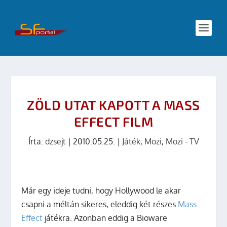
ZÖLD UTAT KAPOTT A MASS
EFFECT FILM
Írta:
dzsejt
|
2010.05.25.
|
Játék
,
Mozi
,
Mozi - TV
Már egy ideje tudni, hogy Hollywood le akar
csapni a méltán sikeres, eleddig két részes
Mass
Effect
játékra. Azonban eddig a Bioware