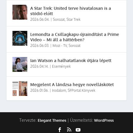
A Star Trek: United terve hivatalosan is a
stúdió előtt
2026.06.04.
|
Sorozat
,
Star Trek
Lemondta a Csillagkapu-újraindítást a Prime
Video – Mi áll a háttérben?
2026.06.03.
|
Mozi - TV
,
Sorozat
Ian Watson a halhatatlanok útjára lépett
2026.04.14.
|
Események
Megjelent A lándzsa hegye novelláskötet
2026.01.06.
|
Irodalom
,
SFPortal Könyvek
Tervezte:
| Üzemeltető:
Elegant Themes
WordPress