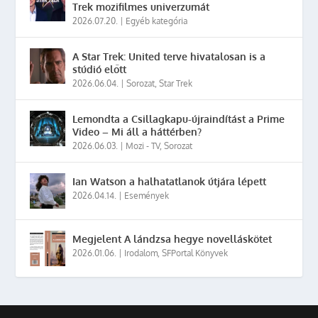
Trek mozifilmes univerzumát
2026.07.20.
|
Egyéb kategória
A Star Trek: United terve hivatalosan is a
stúdió előtt
2026.06.04.
|
Sorozat
,
Star Trek
Lemondta a Csillagkapu-újraindítást a Prime
Video – Mi áll a háttérben?
2026.06.03.
|
Mozi - TV
,
Sorozat
Ian Watson a halhatatlanok útjára lépett
2026.04.14.
|
Események
Megjelent A lándzsa hegye novelláskötet
2026.01.06.
|
Irodalom
,
SFPortal Könyvek