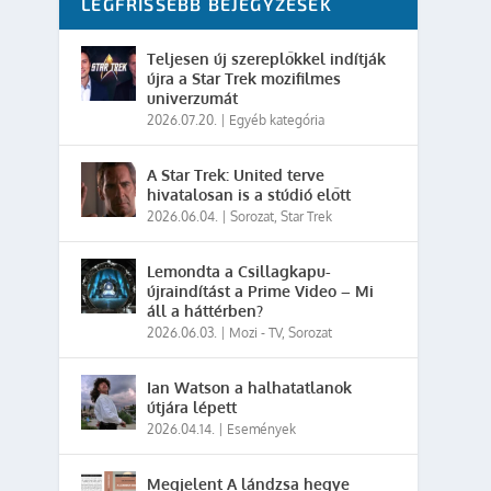
LEGFRISSEBB BEJEGYZÉSEK
Teljesen új szereplőkkel indítják
újra a Star Trek mozifilmes
univerzumát
2026.07.20.
|
Egyéb kategória
A Star Trek: United terve
hivatalosan is a stúdió előtt
2026.06.04.
|
Sorozat
,
Star Trek
Lemondta a Csillagkapu-
újraindítást a Prime Video – Mi
áll a háttérben?
2026.06.03.
|
Mozi - TV
,
Sorozat
Ian Watson a halhatatlanok
útjára lépett
2026.04.14.
|
Események
Megjelent A lándzsa hegye