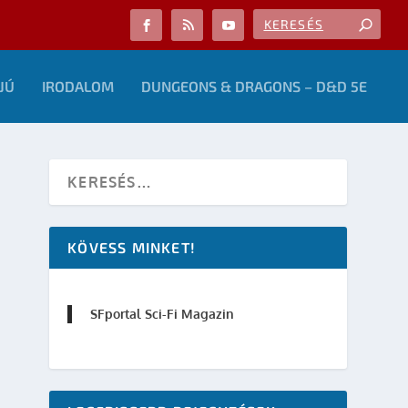
JÚ
IRODALOM
DUNGEONS & DRAGONS – D&D 5E
KÖVESS MINKET!
SFportal Sci-Fi Magazin