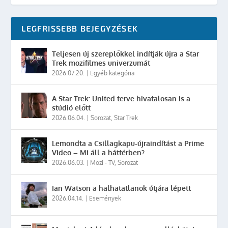
LEGFRISSEBB BEJEGYZÉSEK
Teljesen új szereplőkkel indítják újra a Star
Trek mozifilmes univerzumát
2026.07.20.
|
Egyéb kategória
A Star Trek: United terve hivatalosan is a
stúdió előtt
2026.06.04.
|
Sorozat
,
Star Trek
Lemondta a Csillagkapu-újraindítást a Prime
Video – Mi áll a háttérben?
2026.06.03.
|
Mozi - TV
,
Sorozat
Ian Watson a halhatatlanok útjára lépett
2026.04.14.
|
Események