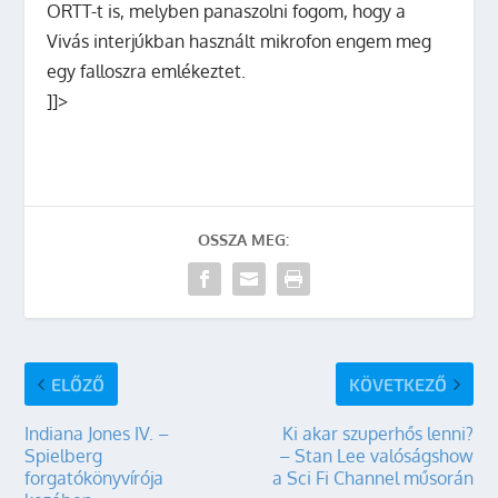
ORTT-t is, melyben panaszolni fogom, hogy a
Vivás interjúkban használt mikrofon engem meg
egy falloszra emlékeztet.
]]>
OSSZA MEG:
ELŐZŐ
KÖVETKEZŐ
Indiana Jones IV. –
Ki akar szuperhős lenni?
Spielberg
– Stan Lee valóságshow
forgatókönyvírója
a Sci Fi Channel műsorán