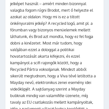
jelképet használ – amiért minden bizonnyal
valagba fogom rúgni Brodot, mert ő helyezte el
azokat az oldalon. Hogy mi is ez a tiltott
önkényuralmi jelkép? A recycled logó, amit pl. a
fórumban vagy bizonyos menüelemek mellett
láthatunk, és Brod azt mondta, hogy ez fel fogja
dobni a kinézetet. Most már tudom, hogy
valójában ezzel a dologgal a politikai
hovatartozását akarta kifejezni, és ezzel
kampányol a scifi rajongók között, hogy a
Recycled Pártra voksoljanak. Mindezt abból
sikerült megtudnom, hogy a Viva tévé letiltotta a
Mayday nevű, elektronikus zenei esemény idei
videóklipjét. A sajtóanyag szerint a Mayday
buliknak mindig van valamiféle üzenete, míg
tavaly az EU csatlakozás mellett kampányoltak,
idén a parlamenti választásokra terelődött a