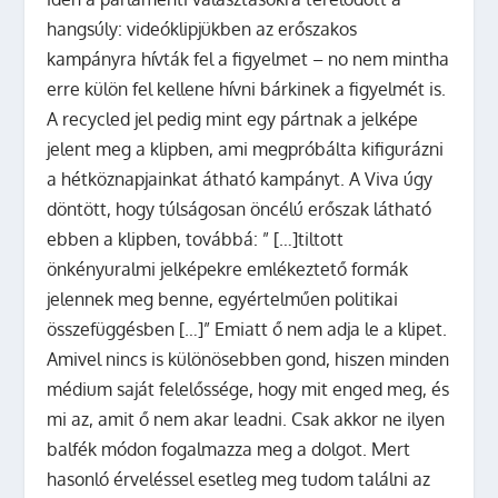
hangsúly: videóklipjükben az erőszakos
kampányra hívták fel a figyelmet – no nem mintha
erre külön fel kellene hívni bárkinek a figyelmét is.
A recycled jel pedig mint egy pártnak a jelképe
jelent meg a klipben, ami megpróbálta kifigurázni
a hétköznapjainkat átható kampányt. A Viva úgy
döntött, hogy túlságosan öncélú erőszak látható
ebben a klipben, továbbá:
” […]tiltott
önkényuralmi jelképekre emlékeztető formák
jelennek meg benne, egyértelműen politikai
összefüggésben […]”
Emiatt ő nem adja le a klipet.
Amivel nincs is különösebben gond, hiszen minden
médium saját felelőssége, hogy mit enged meg, és
mi az, amit ő nem akar leadni. Csak akkor ne ilyen
balfék módon fogalmazza meg a dolgot. Mert
hasonló érveléssel esetleg meg tudom találni az