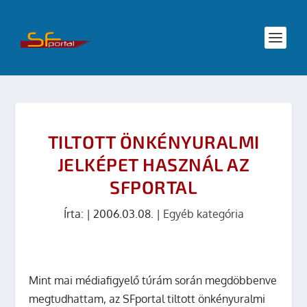
TILTOTT ÖNKÉNYURALMI
JELKÉPET HASZNÁL AZ
SFPORTAL
Írta:
|
2006.03.08.
|
Egyéb kategória
Mint mai médiafigyelő túrám során megdöbbenve
megtudhattam, az SFportal tiltott önkényuralmi