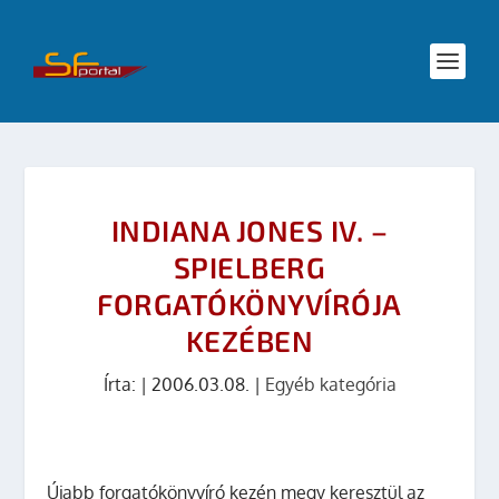
INDIANA JONES IV. –
SPIELBERG
FORGATÓKÖNYVÍRÓJA
KEZÉBEN
Írta:
|
2006.03.08.
|
Egyéb kategória
Újabb forgatókönyvíró kezén megy keresztül az