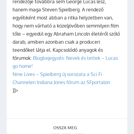
rendezője továbbra sem George Lucas lesz,
hanem maga Steven Spielberg. A rendező
egyébként most abban a ritka helyzetben van,
hogy nem várható a közeljövőben semmilyen film
tőle – egyedül egy Abraham Lincoln életéről szóló
darab, amiben azonban csak a produceri
teendőket látja el.
Kapcsolódó anyagok és
fórumok:
Blogbejegyzés: Nevek és tettek – Lucas
go home!
Nine Lives – Spielberg új sorozata a Sci Fi
Channelen
Indiana Jones fórum az SFportalon
]]>
OSSZA MEG: