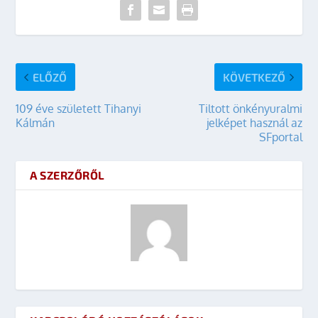
ELŐZŐ
KÖVETKEZŐ
109 éve született Tihanyi
Tiltott önkényuralmi
Kálmán
jelképet használ az
SFportal
A SZERZŐRŐL