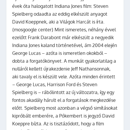
évek óta halogatott
Indiana Jones
film:
Steven
Spielberg
odaadta az eddig elkészült anyagot
David Koepp
nek, aki a
Világok Harcá
t is írta.
{mosgoogle center}
Mint ismeretes, néhány évvel
ezelőtt
Frank Darabont
már elkészült a negyedik
Indiana Jones kaland történetével, ám 2004 elején
George Lucas
– azóta is ismeretlen okokból –
dobta a forgatókönyvet. A munkát gyakorlatilag a
nulláról kellett újrakezdenie
Jeff Nathanson
nak,
aki tavaly el is készült vele. Azóta minden érintett
– George Lucas,
Harrison Ford
és Steven
Spielberg is – rábólintott az új változatra, így egy
fontos akadály hárult el a forgatások megkezdése
előtt. Spielberg most azonban a végső simításokat
kipróbált emberére, a Pókembert is jegyző David
Koeppre bízta. Az is tisztázódott, hogy a film