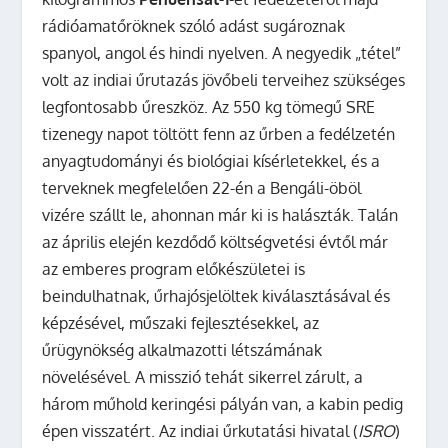
rádióamatőröknek szóló adást sugároznak
spanyol, angol és hindi nyelven. A negyedik „tétel”
volt az indiai űrutazás jövőbeli terveihez szükséges
legfontosabb űreszköz. Az 550 kg tömegű SRE
tizenegy napot töltött fenn az űrben a fedélzetén
anyagtudományi és biológiai kísérletekkel, és a
terveknek megfelelően 22-én a Bengáli-öböl
vizére szállt le, ahonnan már ki is halászták. Talán
az április elején kezdődő költségvetési évtől már
az emberes program előkészületei is
beindulhatnak, űrhajósjelöltek kiválasztásával és
képzésével, műszaki fejlesztésekkel, az
űrügynökség alkalmazotti létszámának
növelésével.
A misszió tehát sikerrel zárult, a
három műhold keringési pályán van, a kabin pedig
épen visszatért. Az indiai űrkutatási hivatal (
ISRO
)