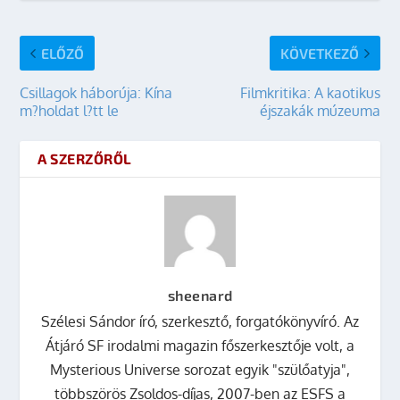
ELŐZŐ
KÖVETKEZŐ
Csillagok háborúja: Kína
Filmkritika: A kaotikus
m?holdat l?tt le
éjszakák múzeuma
A SZERZŐRŐL
sheenard
Szélesi Sándor író, szerkesztő, forgatókönyvíró. Az
Átjáró SF irodalmi magazin főszerkesztője volt, a
Mysterious Universe sorozat egyik "szülőatyja",
többszörös Zsoldos-díjas, 2007-ben az ESFS a