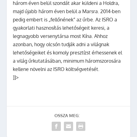
három éven belül szondát akar küldeni a Holdra,
majd újabb három éven belül a Marsra. 2014-ben
pedig embert is „fellőnének” az űrbe. Az ISRO a
gyakorlati hasznosítás lehetőségeit keresi, a
legnagyobb versenytársa most Kína. Ahhoz
azonban, hogy olcsón tudják adni a világnak
lehetőségeiket és komoly presztízst érhessenek el
a világ űrkutatásában, minimum háromszorosára
kellene növelni az ISRO költségvetését.
]]>
OSSZA MEG: