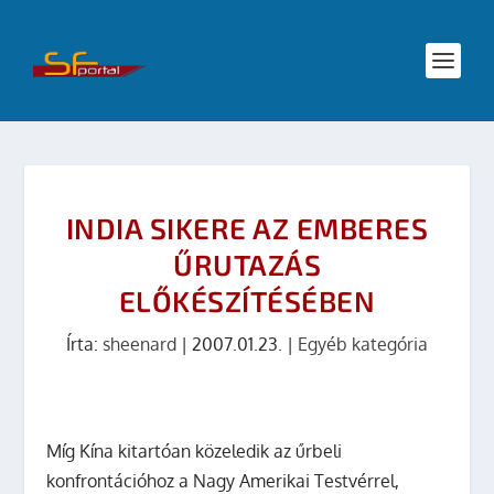
INDIA SIKERE AZ EMBERES
ŰRUTAZÁS
ELŐKÉSZÍTÉSÉBEN
Írta:
sheenard
|
2007.01.23.
|
Egyéb kategória
Míg Kína kitartóan közeledik az űrbeli
konfrontációhoz a Nagy Amerikai Testvérrel,