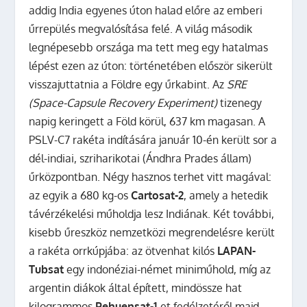
addig India egyenes úton halad előre az emberi
űrrepülés megvalósítása felé. A világ második
legnépesebb országa ma tett meg egy hatalmas
lépést ezen az úton: történetében először sikerült
visszajuttatnia a Földre egy űrkabint. Az
SRE
(Space-Capsule Recovery Experiment)
tizenegy
napig keringett a Föld körül, 637 km magasan.
A
PSLV-C7 rakéta indítására január 10-én került sor a
dél-indiai, szriharikotai (Ándhra Prades állam)
űrközpontban. Négy hasznos terhet vitt magával:
az egyik a 680 kg-os
Cartosat-2
, amely a hetedik
távérzékelési műholdja lesz Indiának. Két további,
kisebb űreszköz nemzetközi megrendelésre került
a rakéta orrkúpjába: az ötvenhat kilós
LAPAN-
Tubsat
egy indonéziai-német miniműhold, míg az
argentin diákok által épített, mindössze hat
kilogrammos
Pehuensat-1
-et fedélzetéről majd