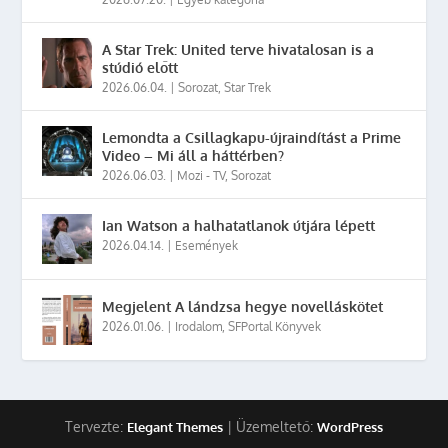
A Star Trek: United terve hivatalosan is a
stúdió előtt
2026.06.04.
|
Sorozat
,
Star Trek
Lemondta a Csillagkapu-újraindítást a Prime
Video – Mi áll a háttérben?
2026.06.03.
|
Mozi - TV
,
Sorozat
Ian Watson a halhatatlanok útjára lépett
2026.04.14.
|
Események
Megjelent A lándzsa hegye novelláskötet
2026.01.06.
|
Irodalom
,
SFPortal Könyvek
Tervezte:
| Üzemeltető:
Elegant Themes
WordPress