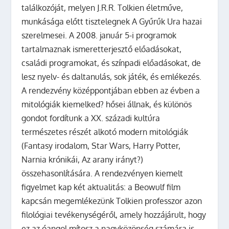
találkozóját, melyen J.R.R. Tolkien életműve,
munkásága előtt tisztelegnek A Gyűrűk Ura hazai
szerelmesei.
A 2008. január 5-i programok
tartalmaznak ismeretterjesztő előadásokat,
családi programokat, és színpadi előadásokat, de
lesz nyelv- és daltanulás, sok játék, és emlékezés.
A rendezvény középpontjában ebben az évben a
mitológiák kiemelked? hősei állnak, és különös
gondot fordítunk a XX. századi kultúra
természetes részét alkotó modern mitológiák
(Fantasy irodalom, Star Wars, Harry Potter,
Narnia krónikái, Az arany irányt?)
összehasonlítására. A rendezvényen kiemelt
figyelmet kap két aktualitás: a Beowulf film
kapcsán megemlékezünk Tolkien professzor azon
filológiai tevékenységéről, amely hozzájárult, hogy
ez az óangol mítosz a nagyközönség számára is