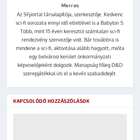
Merras
Az SFportal társalapítója, szerkesztője. Kedvenc
sci-fi sorozata ennyi idő elteltével is a Babylon 5.
Több, mint 15 éven keresztül számtalan sci-fi
rendezvény szervezője volt. Bár továbbra is
mindene a sci-fi, aktivitása alább hagyott, mióta
egy belvárosi kerület önkormányzati
képviselőjeként dolgozik. Manapság főleg D&D
szerepjátékkal üti el a kevés szabadidejét.
KAPCSOLÓDÓ HOZZÁSZÓLÁSOK