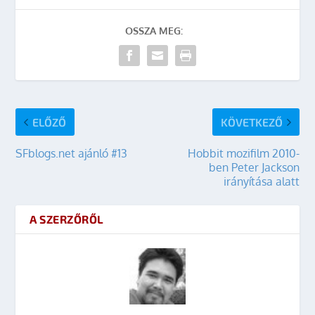
OSSZA MEG:
ELŐZŐ
KÖVETKEZŐ
SFblogs.net ajánló #13
Hobbit mozifilm 2010-
ben Peter Jackson
irányítása alatt
A SZERZŐRŐL