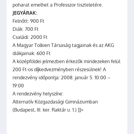
poharat emelhet a Professzor tiszteletére.
JEGYÁRAK:
Felnőtt: 900 Ft
Diák: 700 Ft
Családi: 2000 Ft
A Magyar Tolkien Társaság tagjainak és az AKG
diákjainak: 600 Ft
A középföldei jelmezben érkezők mindezeken felül
200 Ft-os díjkedvezményben részesülnek!
A
rendezvény időpontja: 2008. január 5. 10:00 –
19:00
A rendezvény helyszíne:
Alternatív Közgazdasági Gimnáziumban
(Budapest, III. ker. Raktár u. 1.)
]]>