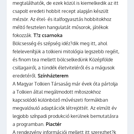
megtalálhatók, de ezek közül is kiemelkedik az itt
csapolt eredeti hobbit recept alapján készült
mézsör. Az étel- és italfogyasztás hobbitokhoz
méltó fesztelen hangulatát műsorok, játékok
fokozzák.
T?z csarnoka
Bölcsesség és szépség idéz?dik meg itt, ahol
felelevenítjük a tolkieni mitológia legszebb regéit,
és finom tea mellett bölcselkedünk Középfölde
csillagairól, a tündék életviteléről és a mágusok
eredetéről.
Színházterem
A Magyar Tolkien Társaság már évek óta pártolja
a Tolkien által megálmodott mítoszokhoz
kapcsolódó különböző művészeti formákban
megvalósuló adaptációk létrejöttét. Az elmúlt év
legjobb színpadi produkció kerülnek bemutatásra
a programban.
Piactér
A rendezvény információi mellett itt szerezhet?k