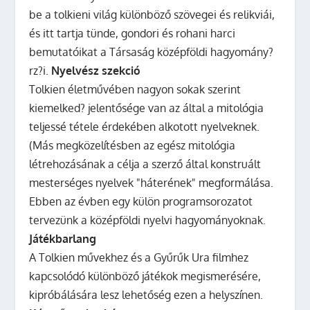
be a tolkieni világ különböző szövegei és relikviái,
és itt tartja tünde, gondori és rohani harci
bemutatóikat a Társaság középföldi hagyomány?
rz?i.
Nyelvész szekció
Tolkien életművében nagyon sokak szerint
kiemelked? jelentősége van az által a mitológia
teljessé tétele érdekében alkotott nyelveknek.
(Más megközelítésben az egész mitológia
létrehozásának a célja a szerző által konstruált
mesterséges nyelvek "háterének" megformálása.
Ebben az évben egy külön programsorozatot
tervezünk a középföldi nyelvi hagyományoknak.
Játékbarlang
A Tolkien művekhez és a Gyűrűk Ura filmhez
kapcsolódó különböző játékok megismerésére,
kipróbálására lesz lehetőség ezen a helyszínen.