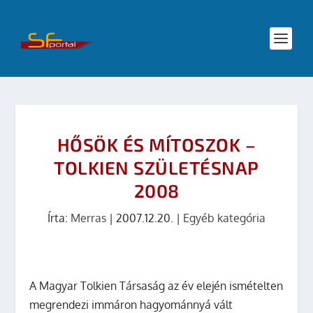
HŐSÖK ÉS MÍTOSZOK –
TOLKIEN SZÜLETÉSNAP
2008
Írta:
Merras
|
2007.12.20.
|
Egyéb kategória
A Magyar Tolkien Társaság az év elején ismételten
megrendezi immáron hagyománnyá vált