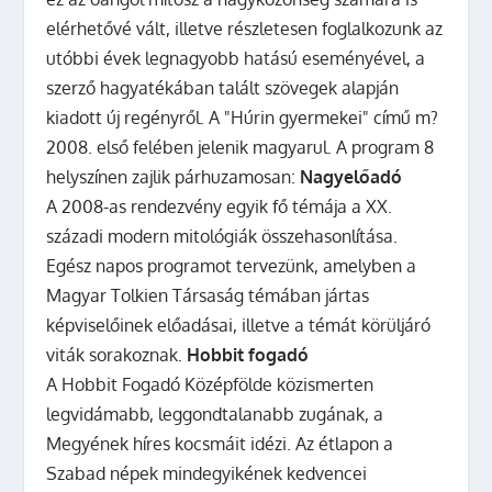
elérhetővé vált, illetve részletesen foglalkozunk az
utóbbi évek legnagyobb hatású eseményével, a
szerző hagyatékában talált szövegek alapján
kiadott új regényről. A "Húrin gyermekei" című m?
2008. első felében jelenik magyarul. A program 8
helyszínen zajlik párhuzamosan:
Nagyelőadó
A 2008-as rendezvény egyik fő témája a XX.
századi modern mitológiák összehasonlítása.
Egész napos programot tervezünk, amelyben a
Magyar Tolkien Társaság témában jártas
képviselőinek előadásai, illetve a témát körüljáró
viták sorakoznak.
Hobbit fogadó
A Hobbit Fogadó Középfölde közismerten
legvidámabb, leggondtalanabb zugának, a
Megyének híres kocsmáit idézi. Az étlapon a
Szabad népek mindegyikének kedvencei