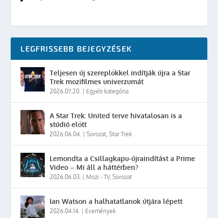
LEGFRISSEBB BEJEGYZÉSEK
Teljesen új szereplőkkel indítják újra a Star
Trek mozifilmes univerzumát
2026.07.20.
|
Egyéb kategória
A Star Trek: United terve hivatalosan is a
stúdió előtt
2026.06.04.
|
Sorozat
,
Star Trek
Lemondta a Csillagkapu-újraindítást a Prime
Video – Mi áll a háttérben?
2026.06.03.
|
Mozi - TV
,
Sorozat
Ian Watson a halhatatlanok útjára lépett
2026.04.14.
|
Események