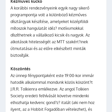
Kézműves kuckó
A korábbi rendezvényeink egyik nagy sikerő
programpontja volt a különböző kézműves
dísztárgyak készítése, amelyeket középföldi
mítoszok hangulatát idéz? motívumokkal
díszíthetnek a vállalkozó kicsik és nagyok. Az
alkotások hitelességét az MTT szakért?inek
útmutatásai és az előre elkészített minták
biztosítják.
Köszöntés
Az ünnep fénypontjaként este 19:00-kor immár
hatodik alkalommal mondunk közös köszönt?t
J.R.R. Tolkienra emlékezve. Az angol Tolkien
Society eredeti felhívását követve mindenki
elhozhatja kedvenc gond?z? italát (aki nem hoz
ilyent, az a Hobbit Fogadóban vételezhet), és