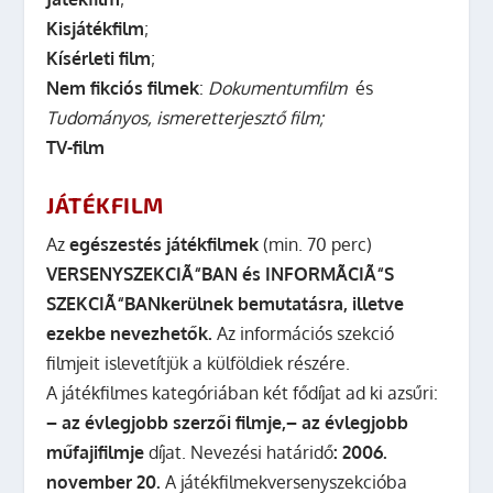
Kisjátékfilm
;
Kísérleti film
;
Nem fikciós filmek
:
Dokumentumfilm
és
Tudományos, ismeretterjesztő film;
TV-film
JÁTÉKFILM
Az
egészestés játékfilmek
(min. 70 perc)
VERSENYSZEKCIÃ“BAN és INFORMÃCIÃ“S
SZEKCIÃ“BANkerülnek bemutatásra, illetve
ezekbe nevezhetők.
Az információs szekció
filmjeit islevetítjük a külföldiek részére.
A játékfilmes kategóriában két fődíjat ad ki azsűri:
– az évlegjobb szerzői filmje,
– az évlegjobb
műfajifilmje
díjat.
Nevezési határidő
:
2006.
november 20.
A játékfilmekversenyszekcióba