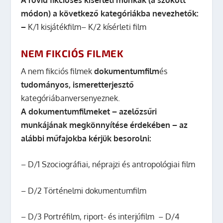
módon) a következő kategóriákba nevezhetők:
–
K/1 kisjátékfilm
– K/2 kísérleti film
NEM FIKCIÓS FILMEK
A nem fikciós filmek
dokumentumfilm
és
tudományos, ismeretterjesztő
kategóriábanversenyeznek.
A dokumentumfilmeket – azelőzsűri
munkájának megkönnyítése érdekében – az
alábbi műfajokba kérjük besorolni:
– D/1 Szociográfiai, néprajzi és antropológiai film
– D/2 Történelmi dokumentumfilm
– D/3 Portréfilm, riport- és interjúfilm
– D/4