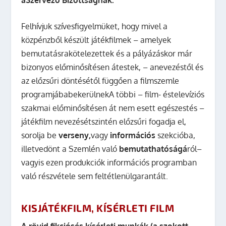
Felhívjuk szívesfigyelmüket, hogy mivel a
közpénzből készült játékfilmek – amelyek
bemutatásrakötelezettek és a pályázáskor már
bizonyos előminősítésen átestek, – anevezéstől és
az előzsűri döntésétől függően a filmszemle
programjábabekerülnek
A többi – film- éstelevíziós
szakmai előminősítésen át nem esett egészestés –
játékfilm nevezésétszintén előzsűri fogadja el,
sorolja be
verseny,
vagy
információs
szekcióba,
illetvedönt a Szemlén való
bemutathatóságá
ról–
vagyis ezen produkciók információs programban
való részvétele sem feltétlenülgarantált.
KISJÁTÉKFILM, KÍSÉRLETI FILM
A rövid fikciósés kísérleti munkák (a szokott