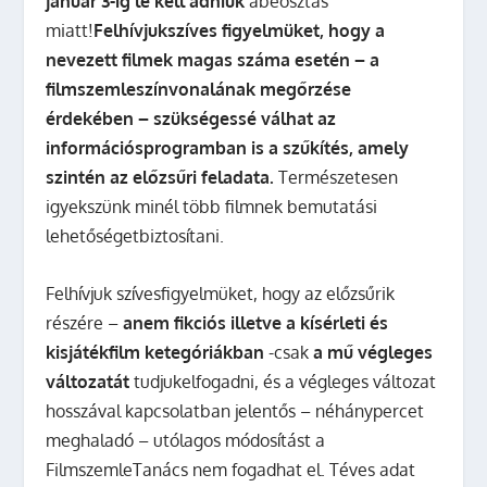
január 3-ig le kell adniuk
abeosztás
miatt!
Felhívjukszíves figyelmüket, hogy a
nevezett filmek magas száma esetén – a
filmszemleszínvonalának megőrzése
érdekében – szükségessé válhat az
információsprogramban is a szűkítés, amely
szintén az előzsűri feladata.
Természetesen
igyekszünk minél több filmnek bemutatási
lehetőségetbiztosítani.
Felhívjuk szívesfigyelmüket, hogy az előzsűrik
részére –
anem fikciós illetve a kísérleti és
kisjátékfilm ketegóriákban
-csak
a mű végleges
változatát
tudjukelfogadni, és a végleges változat
hosszával kapcsolatban jelentős – néhánypercet
meghaladó – utólagos módosítást a
FilmszemleTanács nem fogadhat el. Téves adat