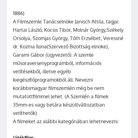
1886}
A Filmszemle Tanácselnöke Janisch Attila, tagjai:
Hartai László, Kocsis Tibor, Molnár György,Székely
Orsolya, Szomjas György, Tóth Erzsébet, Veressné
dr. Kozma Ilona(Szervező Bizottság elnöke),
Garami Gábor (ügyvezető). A szemle
műsoraversenyprogramból, információs
vetítésekből, illetve egyéb
kiegészítőprogramokból áll.
Nevezni
korábbimagyar filmszemlén még be nem
mutatottfilmmel lehet. (A Szemlén a filmek
35mm-es vagy betára készültváltozatban
vetíthetők).
A filmeket az alábbi kategóriában lehetnevezni:
Játékfilm
;