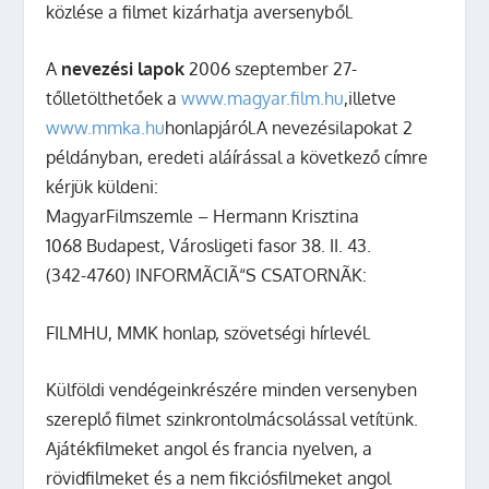
közlése a filmet kizárhatja aversenyből.
A
nevezési lapok
2006 szeptember 27-
tőlletölthetőek a
www.magyar.film.hu
,illetve
www.mmka.hu
honlapjáról.
A nevezésilapokat 2
példányban, eredeti aláírással a következő címre
kérjük küldeni:
MagyarFilmszemle – Hermann Krisztina
1068 Budapest, Városligeti fasor 38. II. 43.
(342-4760)
INFORMÃCIÃ“S CSATORNÃK:
FILMHU, MMK honlap, szövetségi hírlevél.
Külföldi vendégeinkrészére minden versenyben
szereplő filmet szinkrontolmácsolással vetítünk.
Ajátékfilmeket angol és francia nyelven, a
rövidfilmeket és a nem fikciósfilmeket angol