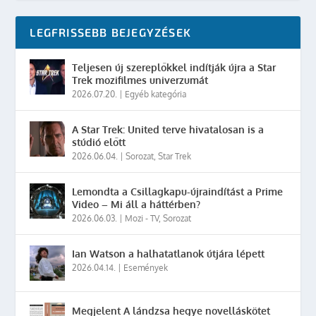
LEGFRISSEBB BEJEGYZÉSEK
Teljesen új szereplőkkel indítják újra a Star
Trek mozifilmes univerzumát
2026.07.20.
|
Egyéb kategória
A Star Trek: United terve hivatalosan is a
stúdió előtt
2026.06.04.
|
Sorozat
,
Star Trek
Lemondta a Csillagkapu-újraindítást a Prime
Video – Mi áll a háttérben?
2026.06.03.
|
Mozi - TV
,
Sorozat
Ian Watson a halhatatlanok útjára lépett
2026.04.14.
|
Események
Megjelent A lándzsa hegye novelláskötet