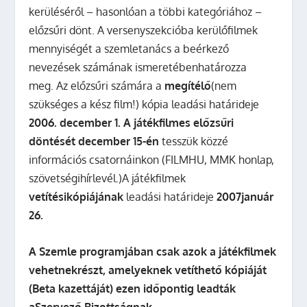
kerüléséről – hasonlóan a többi kategóriához –
előzsűri dönt. A versenyszekcióba kerülőfilmek
mennyiségét a szemletanács a beérkező
nevezések számának ismeretébenhatározza
meg.
Az előzsűri számára a
megítélő
(nem
szükséges a kész film!) kópia leadási határideje
2006. december 1.
A játékfilmes előzsűri
döntését december 15-én
tesszük közzé
információs csatornáinkon (FILMHU, MMK honlap,
szövetségihírlevél.)
A játékfilmek
vetítésikópiájának
leadási határideje
2007január
26.
A Szemle programjában csak azok a játékfilmek
vehetnekrészt, amelyeknek vetíthető kópiáját
(Beta kazettáját) ezen időpontig leadták
aSzervező Bizottságnak.