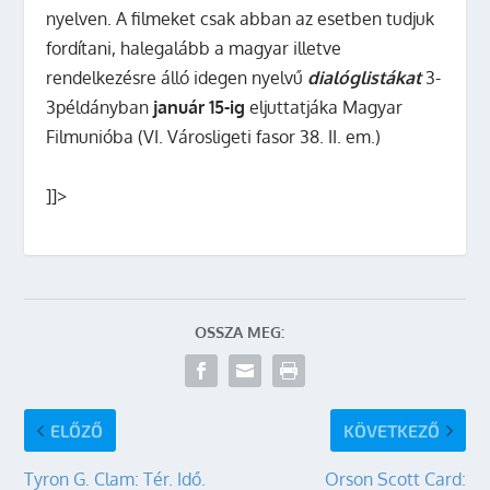
nyelven. A filmeket csak abban az esetben tudjuk
fordítani, halegalább a magyar illetve
rendelkezésre álló idegen nyelvű
dialóglistákat
3-
3példányban
január 15-ig
eljuttatjáka Magyar
Filmunióba (VI. Városligeti fasor 38. II. em.)
]]>
OSSZA MEG:
ELŐZŐ
KÖVETKEZŐ
Tyron G. Clam: Tér. Idő.
Orson Scott Card: