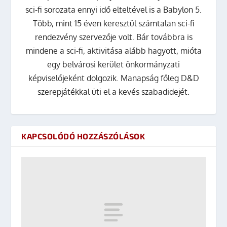
sci-fi sorozata ennyi idő elteltével is a Babylon 5.
Több, mint 15 éven keresztül számtalan sci-fi
rendezvény szervezője volt. Bár továbbra is
mindene a sci-fi, aktivitása alább hagyott, mióta
egy belvárosi kerület önkormányzati
képviselőjeként dolgozik. Manapság főleg D&D
szerepjátékkal üti el a kevés szabadidejét.
KAPCSOLÓDÓ HOZZÁSZÓLÁSOK