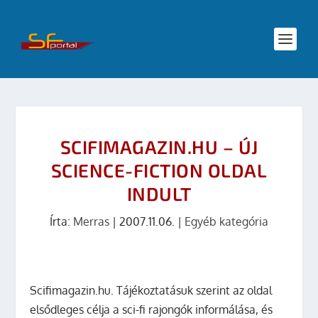
SCIFIMAGAZIN.HU – ÚJ
SCIENCE-FICTION OLDAL
INDULT
Írta:
Merras
|
2007.11.06.
|
Egyéb kategória
Scifimagazin.hu. Tájékoztatásuk szerint az oldal
elsődleges célja a sci-fi rajongók informálása, és