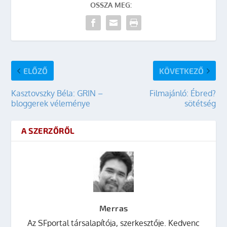
OSSZA MEG:
ELŐZŐ
KÖVETKEZŐ
Kasztovszky Béla: GRIN –
Filmajánló: Ébred?
bloggerek véleménye
sötétség
A SZERZŐRŐL
Merras
Az SFportal társalapítója, szerkesztője. Kedvenc