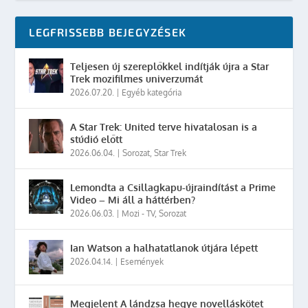
LEGFRISSEBB BEJEGYZÉSEK
Teljesen új szereplőkkel indítják újra a Star
Trek mozifilmes univerzumát
2026.07.20.
|
Egyéb kategória
A Star Trek: United terve hivatalosan is a
stúdió előtt
2026.06.04.
|
Sorozat
,
Star Trek
Lemondta a Csillagkapu-újraindítást a Prime
Video – Mi áll a háttérben?
2026.06.03.
|
Mozi - TV
,
Sorozat
Ian Watson a halhatatlanok útjára lépett
2026.04.14.
|
Események
Megjelent A lándzsa hegye novelláskötet