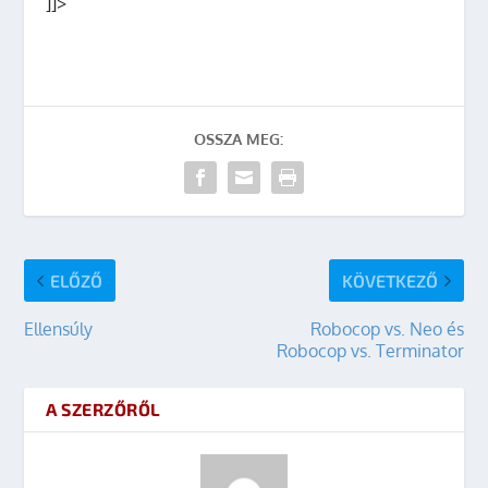
]]>
OSSZA MEG:
ELŐZŐ
KÖVETKEZŐ
Ellensúly
Robocop vs. Neo és
Robocop vs. Terminator
A SZERZŐRŐL