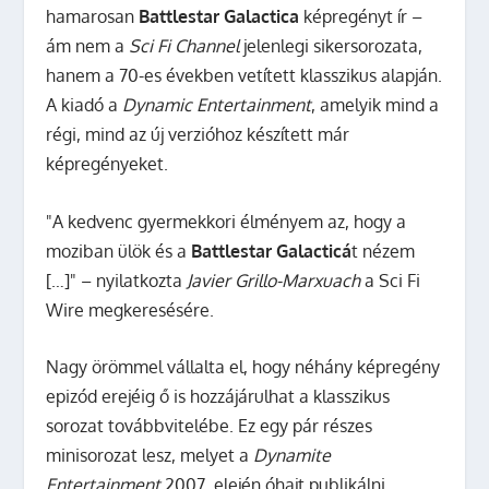
hamarosan
Battlestar Galactica
képregényt ír –
ám nem a
Sci Fi Channel
jelenlegi sikersorozata,
hanem a 70-es években vetített klasszikus alapján.
A kiadó a
Dynamic Entertainment
, amelyik mind a
régi, mind az új verzióhoz készített már
képregényeket.
"A kedvenc gyermekkori élményem az, hogy a
moziban ülök és a
Battlestar Galacticá
t nézem
[…]" – nyilatkozta
Javier Grillo-Marxuach
a Sci Fi
Wire megkeresésére.
Nagy örömmel vállalta el, hogy néhány képregény
epizód erejéig ő is hozzájárulhat a klasszikus
sorozat továbbvitelébe. Ez egy pár részes
minisorozat lesz, melyet a
Dynamite
Entertainment
2007. elején óhajt publikálni.