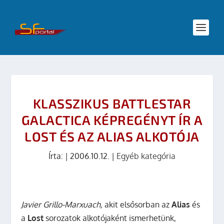
KLASSZIKUS BATTLESTAR
GALACTICA KÉPREGÉNYT ÍR A
LOST ÉS AZ ALIAS ALKOTÓJA
Írta:
|
2006.10.12.
|
Egyéb kategória
Javier Grillo-Marxuach,
akit elsősorban az
Alias
és
a
Lost
sorozatok alkotójaként ismerhetünk,