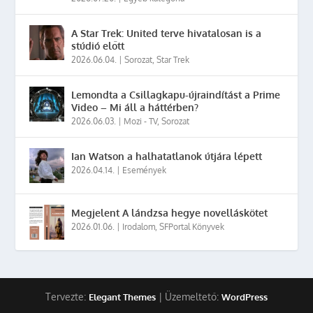
A Star Trek: United terve hivatalosan is a
stúdió előtt
2026.06.04.
|
Sorozat
,
Star Trek
Lemondta a Csillagkapu-újraindítást a Prime
Video – Mi áll a háttérben?
2026.06.03.
|
Mozi - TV
,
Sorozat
Ian Watson a halhatatlanok útjára lépett
2026.04.14.
|
Események
Megjelent A lándzsa hegye novelláskötet
2026.01.06.
|
Irodalom
,
SFPortal Könyvek
Tervezte:
| Üzemeltető:
Elegant Themes
WordPress