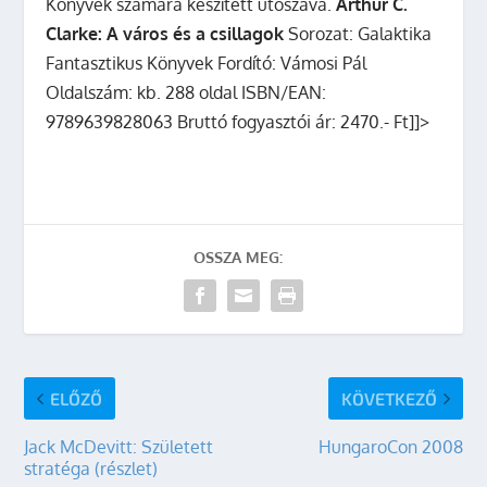
Könyvek számára készített utószava.
Arthur C.
Clarke: A város és a csillagok
Sorozat: Galaktika
Fantasztikus Könyvek Fordító: Vámosi Pál
Oldalszám: kb. 288 oldal ISBN/EAN:
9789639828063 Bruttó fogyasztói ár: 2470.- Ft]]>
OSSZA MEG:
ELŐZŐ
KÖVETKEZŐ
Jack McDevitt: Született
HungaroCon 2008
stratéga (részlet)