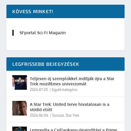
KÖVESS MINKET!
SFportal Sci-Fi Magazin
LEGFRISSEBB BEJEGYZÉSEK
Teljesen új szereplőkkel indítják újra a Star
Trek mozifilmes univerzumát
2026.07.20.
|
Egyéb kategória
A Star Trek: United terve hivatalosan is a
stúdió előtt
2026.06.04.
|
Sorozat
,
Star Trek
Lemondta a Csillagkapu-újraindítást a Prime