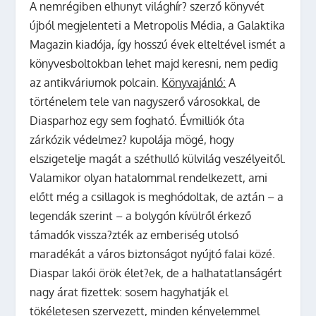
A nemrégiben elhunyt világhír? szerző könyvét
újból megjelenteti a Metropolis Média, a Galaktika
Magazin kiadója, így hosszú évek elteltével ismét a
könyvesboltokban lehet majd keresni, nem pedig
az antikváriumok polcain.
Könyvajánló:
A
történelem tele van nagyszerő városokkal, de
Diasparhoz egy sem fogható. Évmilliók óta
zárkózik védelmez? kupolája mögé, hogy
elszigetelje magát a széthulló külvilág veszélyeitől.
Valamikor olyan hatalommal rendelkezett, ami
előtt még a csillagok is meghódoltak, de aztán – a
legendák szerint – a bolygón kívülről érkező
támadók vissza?zték az emberiség utolsó
maradékát a város biztonságot nyújtó falai közé.
Diaspar lakói örök élet?ek, de a halhatatlanságért
nagy árat fizettek: sosem hagyhatják el
tökéletesen szervezett, minden kényelemmel