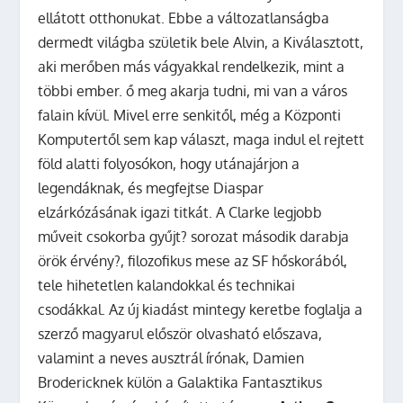
ellátott otthonukat. Ebbe a változatlanságba
dermedt világba születik bele Alvin, a Kiválasztott,
aki merőben más vágyakkal rendelkezik, mint a
többi ember. ő meg akarja tudni, mi van a város
falain kívül. Mivel erre senkitől, még a Központi
Komputertől sem kap választ, maga indul el rejtett
föld alatti folyosókon, hogy utánajárjon a
legendáknak, és megfejtse Diaspar
elzárkózásának igazi titkát. A Clarke legjobb
műveit csokorba gyűjt? sorozat második darabja
örök érvény?, filozofikus mese az SF hőskorából,
tele hihetetlen kalandokkal és technikai
csodákkal. Az új kiadást mintegy keretbe foglalja a
szerző magyarul először olvasható előszava,
valamint a neves ausztrál írónak, Damien
Brodericknek külön a Galaktika Fantasztikus