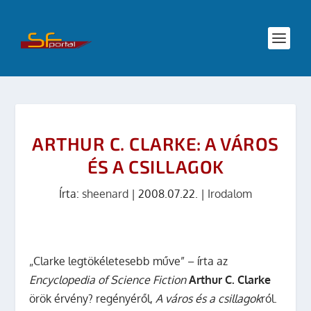
ARTHUR C. CLARKE: A VÁROS
ÉS A CSILLAGOK
Írta:
sheenard
|
2008.07.22.
|
Irodalom
„Clarke legtökéletesebb műve” – írta az
Encyclopedia of Science
Fiction
Arthur C. Clarke
örök érvény? regényéről,
A város és a csillagok
ról.