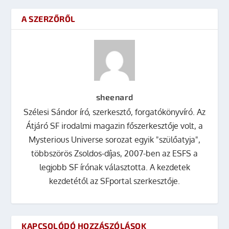
A SZERZŐRŐL
sheenard
Szélesi Sándor író, szerkesztő, forgatókönyvíró. Az
Átjáró SF irodalmi magazin főszerkesztője volt, a
Mysterious Universe sorozat egyik "szülőatyja",
többszörös Zsoldos-díjas, 2007-ben az ESFS a
legjobb SF írónak választotta. A kezdetek
kezdetétől az SFportal szerkesztője.
KAPCSOLÓDÓ HOZZÁSZÓLÁSOK