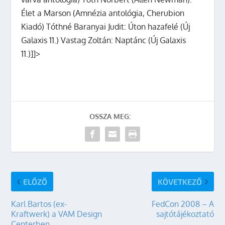
Élet a Marson (Amnézia antológia, Cherubion
Kiadó) Tóthné Baranyai Judit: Úton hazafelé (Új
Galaxis 11.) Vastag Zoltán: Naptánc (Új Galaxis
11.)]]>
OSSZA MEG:
ELŐZŐ
KÖVETKEZŐ
Karl Bartos (ex-
FedCon 2008 – A
Kraftwerk) a VAM Design
sajtótájékoztató
Centerben