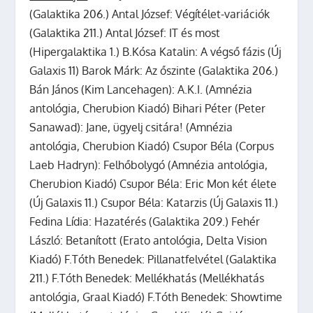
(Galaktika 206.) Antal József: Végítélet-variációk
(Galaktika 211.) Antal József: IT és most
(Hipergalaktika 1.) B.Kósa Katalin: A végső fázis (Új
Galaxis 11) Barok Márk: Az őszinte (Galaktika 206.)
Bán János (Kim Lancehagen): A.K.I. (Amnézia
antológia, Cherubion Kiadó) Bihari Péter (Peter
Sanawad): Jane, ügyelj csitára! (Amnézia
antológia, Cherubion Kiadó) Csupor Béla (Corpus
Laeb Hadryn): Felhőbolygó (Amnézia antológia,
Cherubion Kiadó) Csupor Béla: Eric Mon két élete
(Új Galaxis 11.) Csupor Béla: Katarzis (Új Galaxis 11.)
Fedina Lídia: Hazatérés (Galaktika 209.) Fehér
László: Betanított (Erato antológia, Delta Vision
Kiadó) F.Tóth Benedek: Pillanatfelvétel (Galaktika
211.) F.Tóth Benedek: Mellékhatás (Mellékhatás
antológia, Graal Kiadó) F.Tóth Benedek: Showtime