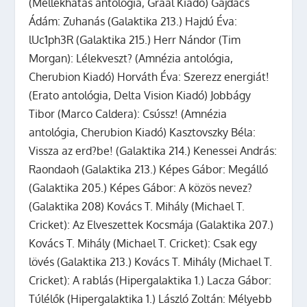
(Mellékhatás antológia, Graal Kiadó) Gajdács
Ádám: Zuhanás (Galaktika 213.) Hajdú Éva:
lUc1ph3R (Galaktika 215.) Herr Nándor (Tim
Morgan): Lélekveszt? (Amnézia antológia,
Cherubion Kiadó) Horváth Éva: Szerezz energiát!
(Erato antológia, Delta Vision Kiadó) Jobbágy
Tibor (Marco Caldera): Csússz! (Amnézia
antológia, Cherubion Kiadó) Kasztovszky Béla:
Vissza az erd?be! (Galaktika 214.) Kenessei András:
Raondaoh (Galaktika 213.) Képes Gábor: Megálló
(Galaktika 205.) Képes Gábor: A közös nevez?
(Galaktika 208) Kovács T. Mihály (Michael T.
Cricket): Az Elveszettek Kocsmája (Galaktika 207.)
Kovács T. Mihály (Michael T. Cricket): Csak egy
lövés (Galaktika 213.) Kovács T. Mihály (Michael T.
Cricket): A rablás (Hipergalaktika 1.) Lacza Gábor:
Túlélők (Hipergalaktika 1.) László Zoltán: Mélyebb