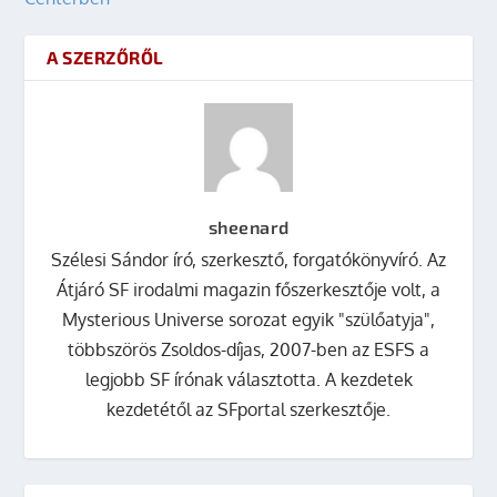
A SZERZŐRŐL
sheenard
Szélesi Sándor író, szerkesztő, forgatókönyvíró. Az
Átjáró SF irodalmi magazin főszerkesztője volt, a
Mysterious Universe sorozat egyik "szülőatyja",
többszörös Zsoldos-díjas, 2007-ben az ESFS a
legjobb SF írónak választotta. A kezdetek
kezdetétől az SFportal szerkesztője.