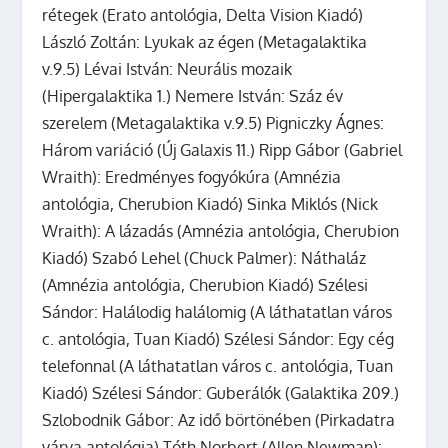
rétegek (Erato antológia, Delta Vision Kiadó)
László Zoltán: Lyukak az égen (Metagalaktika
v.9.5) Lévai István: Neurális mozaik
(Hipergalaktika 1.) Nemere István: Száz év
szerelem (Metagalaktika v.9.5) Pigniczky Ágnes:
Három variáció (Új Galaxis 11.) Ripp Gábor (Gabriel
Wraith): Eredményes fogyókúra (Amnézia
antológia, Cherubion Kiadó) Sinka Miklós (Nick
Wraith): A lázadás (Amnézia antológia, Cherubion
Kiadó) Szabó Lehel (Chuck Palmer): Náthaláz
(Amnézia antológia, Cherubion Kiadó) Szélesi
Sándor: Halálodig halálomig (A láthatatlan város
c. antológia, Tuan Kiadó) Szélesi Sándor: Egy cég
telefonnal (A láthatatlan város c. antológia, Tuan
Kiadó) Szélesi Sándor: Guberálók (Galaktika 209.)
Szlobodnik Gábor: Az idő börtönében (Pirkadatra
várva antológia) Tóth Norbert (Allen Newman):