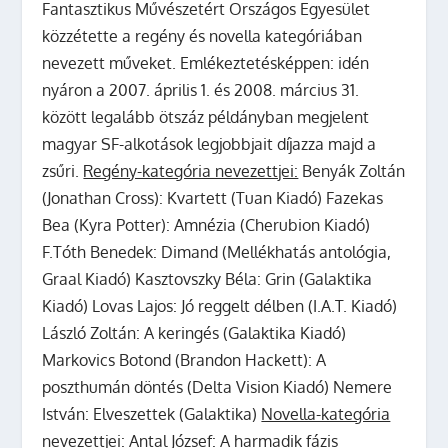
Fantasztikus Művészetért Országos Egyesület
közzétette a regény és novella kategóriában
nevezett műveket. Emlékeztetésképpen: idén
nyáron a 2007. április 1. és 2008. március 31.
között legalább ötszáz példányban megjelent
magyar SF-alkotások legjobbjait díjazza majd a
zsűri.
Regény-kategória nevezettjei:
Benyák Zoltán
(Jonathan Cross): Kvartett (Tuan Kiadó) Fazekas
Bea (Kyra Potter): Amnézia (Cherubion Kiadó)
F.Tóth Benedek: Dimand (Mellékhatás antológia,
Graal Kiadó) Kasztovszky Béla: Grin (Galaktika
Kiadó) Lovas Lajos: Jó reggelt délben (I.A.T. Kiadó)
László Zoltán: A keringés (Galaktika Kiadó)
Markovics Botond (Brandon Hackett): A
poszthumán döntés (Delta Vision Kiadó) Nemere
István: Elveszettek (Galaktika)
Novella-kategória
nevezettjei:
Antal József: A harmadik fázis