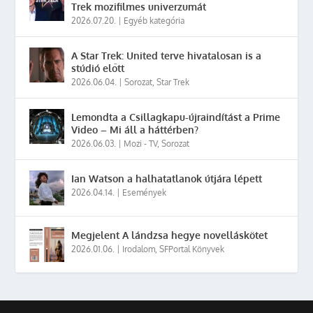
Trek mozifilmes univerzumát
2026.07.20.
|
Egyéb kategória
A Star Trek: United terve hivatalosan is a
stúdió előtt
2026.06.04.
|
Sorozat
,
Star Trek
Lemondta a Csillagkapu-újraindítást a Prime
Video – Mi áll a háttérben?
2026.06.03.
|
Mozi - TV
,
Sorozat
Ian Watson a halhatatlanok útjára lépett
2026.04.14.
|
Események
Megjelent A lándzsa hegye novelláskötet
2026.01.06.
|
Irodalom
,
SFPortal Könyvek