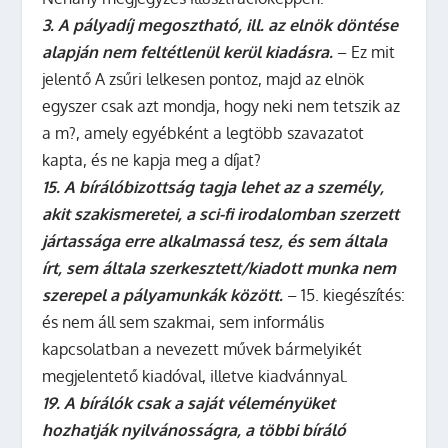
3. A pályadíj megosztható, ill. az elnök döntése
alapján nem feltétlenül kerül kiadásra.
– Ez mit
jelentő A zsűri lelkesen pontoz, majd az elnök
egyszer csak azt mondja, hogy neki nem tetszik az
a m?, amely egyébként a legtöbb szavazatot
kapta, és ne kapja meg a díjat?
15. A bírálóbizottság tagja lehet az a személy,
akit szakismeretei, a sci-fi irodalomban szerzett
jártassága erre alkalmassá tesz, és sem általa
írt, sem általa szerkesztett/kiadott munka nem
szerepel a pályamunkák között.
– 15. kiegészítés:
és nem áll sem szakmai, sem informális
kapcsolatban a nevezett művek bármelyikét
megjelentető kiadóval, illetve kiadvánnyal.
19. A bírálók csak a saját véleményüket
hozhatják nyilvánosságra, a többi bíráló