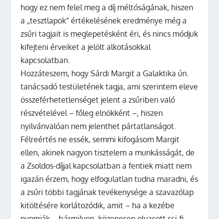
hogy ez nem felel meg a díj méltóságának, hiszen
a „tesztlapok” értékelésének eredménye még a
zsűri tagjait is meglepetésként éri, és nincs módjuk
kifejteni érveiket a jelölt alkotásokkal
kapcsolatban.
Hozzáteszem, hogy Sárdi Margit a Galaktika ún.
tanácsadó testületének tagja, ami szerintem eleve
összeférhetetlenséget jelent a zsűriben való
részvételével – főleg elnökként –, hiszen
nyilvánvalóan nem jelenthet pártatlanságot.
Félreértés ne essék, semmi kifogásom Margit
ellen, akinek nagyon tisztelem a munkásságát, de
a Zsoldos-díjjal kapcsolatban a fentiek miatt nem
igazán érzem, hogy elfogulatlan tudna maradni, és
a zsűri többi tagjának tevékenysége a szavazólap
kitöltésére korlátozódik, amit – ha a kezébe
nyomják – bármilyen, közepesen olvasott sci-fi