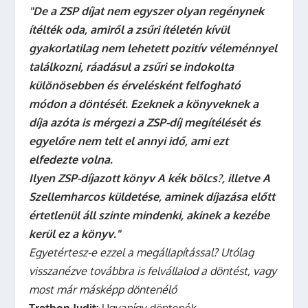
"De a ZSP díjat nem egyszer olyan regénynek
ítélték oda, amiről a zsűri ítéletén kívül
gyakorlatilag nem lehetett pozitív véleménnyel
találkozni, ráadásul a zsűri se indokolta
különösebben és érvelésként felfogható
módon a döntését. Ezeknek a könyveknek a
díja azóta is mérgezi a ZSP-díj megítélését és
egyelőre nem telt el annyi idő, ami ezt
elfedezte volna.
Ilyen ZSP-díjazott könyv A kék bölcs?, illetve A
Szellemharcos küldetése, aminek díjazása előtt
értetlenül áll szinte mindenki, akinek a kezébe
kerül ez a könyv."
Egyetértesz-e ezzel a megállapítással? Utólag
visszanézve továbbra is felvállalod a döntést, vagy
most már másképp döntenélő
Trethon Judit:
Ugyanígy döntenék.
„…