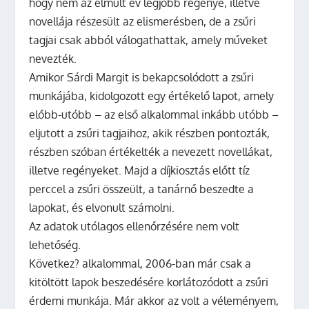
hogy nem az elmúlt év legjobb regénye, illetve
novellája részesült az elismerésben, de a zsűri
tagjai csak abból válogathattak, amely műveket
nevezték.
Amikor Sárdi Margit is bekapcsolódott a zsűri
munkájába, kidolgozott egy értékelő lapot, amely
előbb-utóbb – az első alkalommal inkább utóbb –
eljutott a zsűri tagjaihoz, akik részben pontozták,
részben szóban értékelték a nevezett novellákat,
illetve regényeket. Majd a díjkiosztás előtt tíz
perccel a zsűri összeült, a tanárnő beszedte a
lapokat, és elvonult számolni.
Az adatok utólagos ellenőrzésére nem volt
lehetőség.
Következ? alkalommal, 2006-ban már csak a
kitöltött lapok beszedésére korlátozódott a zsűri
érdemi munkája. Már akkor az volt a véleményem,