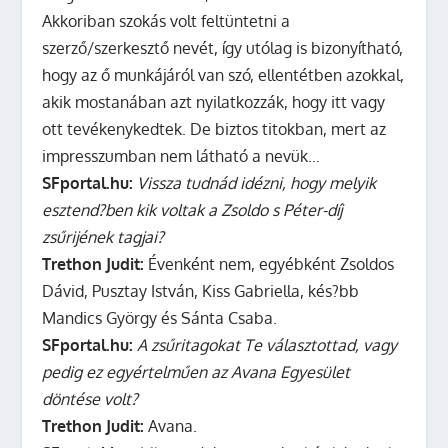
Akkoriban szokás volt feltüntetni a
szerző/szerkesztő nevét, így utólag is bizonyítható,
hogy az ő munkájáról van szó, ellentétben azokkal,
akik mostanában azt nyilatkozzák, hogy itt vagy
ott tevékenykedtek. De biztos titokban, mert az
impresszumban nem látható a nevük…
SFportal.hu:
Vissza tudnád idézni, hogy melyik
esztend?ben kik voltak a Zsoldo s Péter-díj
zsűrijének tagjai?
Trethon Judit:
Évenként nem, egyébként Zsoldos
Dávid, Pusztay István, Kiss Gabriella, kés?bb
Mandics György és Sánta Csaba.
SFportal.hu:
A zsűritagokat Te választottad, vagy
pedig ez egyértelműen az Avana Egyesület
döntése volt?
Trethon Judit:
Avana.