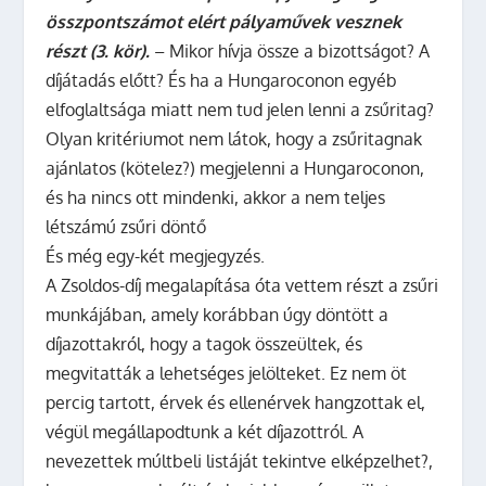
összpontszámot elért pályaművek vesznek
részt (3. kör).
– Mikor hívja össze a bizottságot? A
díjátadás előtt? És ha a Hungaroconon egyéb
elfoglaltsága miatt nem tud jelen lenni a zsűritag?
Olyan kritériumot nem látok, hogy a zsűritagnak
ajánlatos (kötelez?) megjelenni a Hungaroconon,
és ha nincs ott mindenki, akkor a nem teljes
létszámú zsűri döntő
És még egy-két megjegyzés.
A Zsoldos-díj megalapítása óta vettem részt a zsűri
munkájában, amely korábban úgy döntött a
díjazottakról, hogy a tagok összeültek, és
megvitatták a lehetséges jelölteket. Ez nem öt
percig tartott, érvek és ellenérvek hangzottak el,
végül megállapodtunk a két díjazottról. A
nevezettek múltbeli listáját tekintve elképzelhet?,