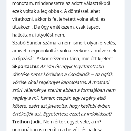
mondtam, mindenesetre az adott választékból
ezek voltak a legjobbak. A döntéssel lehet
vitatkozni, akkor is fel lehetett volna állni, és
tiltakozni. De úgy emlékszem, csak tapsot
hallottam, fütyülést nem.
Szabó Sándor számára nem ismert olyan érvelés,
amivel megindokolták volna ezeknek a műveknek
a díjazását. Akkor nézzem utána, mielőtt kijelent…
SFportal.hu:
Az idei év egyik legvitatottabb
döntése netes körökben a Csodaidők – Az ogfák
vöröse című regénnyel kapcsolatos. A mostani
zsűri véleménye szerint ebben a formájában nem
regény a m?, hanem csupán egy regény első
kötete, ezért azt javasolta, hogy kés?bbi évben
értékeljék azt. Egyetértesz ezzel az indoklással?
Trethon Judit:
Nem értek egyet vele, a m?
önmagában is megállja a helyét, és ha lesz