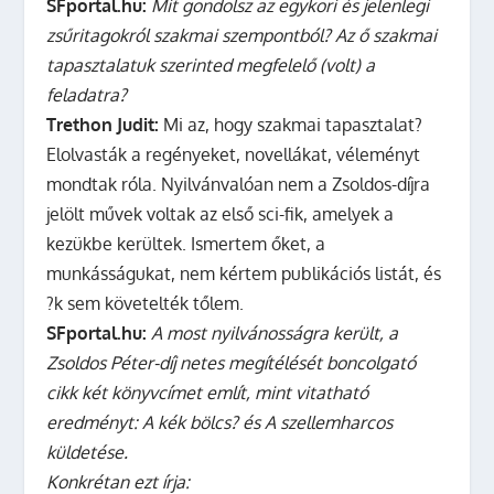
SFportal.hu:
Mit gondolsz az egykori és jelenlegi
zsűritagokról szakmai szempontból? Az ő szakmai
tapasztalatuk szerinted megfelelő (volt) a
feladatra?
Trethon Judit:
Mi az, hogy szakmai tapasztalat?
Elolvasták a regényeket, novellákat, véleményt
mondtak róla. Nyilvánvalóan nem a Zsoldos-díjra
jelölt művek voltak az első sci-fik, amelyek a
kezükbe kerültek. Ismertem őket, a
munkásságukat, nem kértem publikációs listát, és
?k sem követelték tőlem.
SFportal.hu:
A most nyilvánosságra került, a
Zsoldos Péter-díj netes megítélését boncolgató
cikk két könyvcímet említ, mint vitatható
eredményt: A kék bölcs? és A szellemharcos
küldetése.
Konkrétan ezt írja: