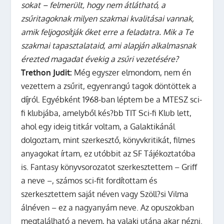
sokat – felmerült, hogy nem átlátható, a
zsűritagoknak milyen szakmai kvalitásai vannak,
amik feljogosítják őket erre a feladatra. Mik a Te
szakmai tapasztalataid, ami alapján alkalmasnak
érezted magadat évekig a zsűri vezetésére?
Trethon Judit:
Még egyszer elmondom, nem én
vezettem a zsűrit, egyenrangú tagok döntöttek a
díjról. Egyébként 1968-ban léptem be a MTESZ sci-
fi klubjába, amelyből kés?bb TIT Sci-fi Klub lett,
ahol egy ideig titkár voltam, a Galaktikánál
dolgoztam, mint szerkesztő, könyvkritikát, filmes
anyagokat írtam, ez utóbbit az SF Tájékoztatóba
is. Fantasy könyvsorozatot szerkesztettem – Griff
a neve –, számos sci-fit fordítottam és
szerkesztettem saját néven vagy Szöll?si Vilma
álnéven – ez a nagyanyám neve. Az opuszokban
megtalálható a nevem, ha valaki utána akar nézni.