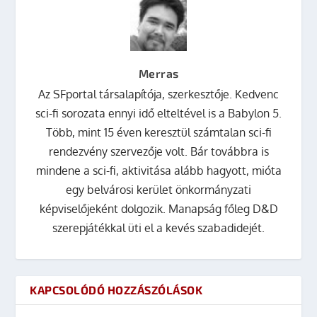
Merras
Az SFportal társalapítója, szerkesztője. Kedvenc
sci-fi sorozata ennyi idő elteltével is a Babylon 5.
Több, mint 15 éven keresztül számtalan sci-fi
rendezvény szervezője volt. Bár továbbra is
mindene a sci-fi, aktivitása alább hagyott, mióta
egy belvárosi kerület önkormányzati
képviselőjeként dolgozik. Manapság főleg D&D
szerepjátékkal üti el a kevés szabadidejét.
KAPCSOLÓDÓ HOZZÁSZÓLÁSOK