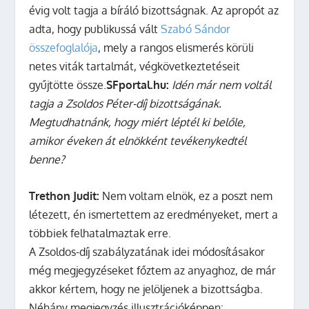
évig volt tagja a bíráló bizottságnak. Az apropót az
adta, hogy publikussá vált
Szabó Sándor
összefoglalója
, mely a rangos elismerés körüli
netes viták tartalmát, végkövetkeztetéseit
gyűjtötte össze.
SFportal.hu:
Idén már nem voltál
tagja a Zsoldos Péter-díj bizottságának.
Megtudhatnánk, hogy miért léptél ki belőle,
amikor éveken át elnökként tevékenykedtél
benne?
Trethon Judit:
Nem voltam elnök, ez a poszt nem
létezett, én ismertettem az eredményeket, mert a
többiek felhatalmaztak erre.
A Zsoldos-díj szabályzatának idei módosításakor
még megjegyzéseket főztem az anyaghoz, de már
akkor kértem, hogy ne jelöljenek a bizottságba.
Néhány megjegyzés illusztrációképpen: