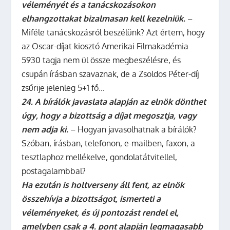
véleményét és a tanácskozásokon
elhangzottakat bizalmasan kell kezelniük.
–
Miféle tanácskozásról beszélünk? Azt értem, hogy
az Oscar-díjat kiosztó Amerikai Filmakadémia
5930 tagja nem ül össze megbeszélésre, és
csupán írásban szavaznak, de a Zsoldos Péter-díj
zsűrije jelenleg 5+1 fő…
24. A bírálók javaslata alapján az elnök dönthet
úgy, hogy a bizottság a díjat megosztja, vagy
nem adja ki.
– Hogyan javasolhatnak a bírálók?
Szóban, írásban, telefonon, e-mailben, faxon, a
tesztlaphoz mellékelve, gondolatátvitellel,
postagalambbal?
Ha ezután is holtverseny áll fent, az elnök
összehívja a bizottságot, ismerteti a
véleményeket, és új pontozást rendel el,
amelyben csak a 4. pont alapján legmagasabb