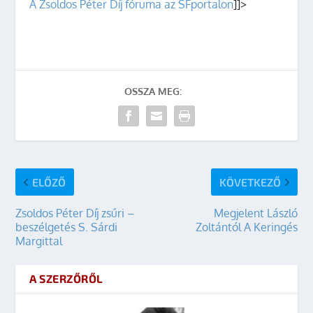
A Zsoldos Péter Díj fóruma az SFportalon
]]>
OSSZA MEG:
ELŐZŐ
KÖVETKEZŐ
Zsoldos Péter Díj zsűri –
Megjelent László
beszélgetés S. Sárdi
Zoltántól A Keringés
Margittal
A SZERZŐRŐL