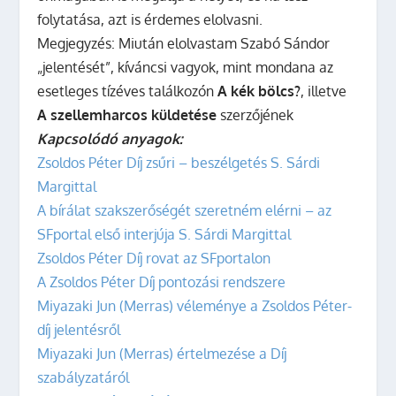
folytatása, azt is érdemes elolvasni.
Megjegyzés: Miután elolvastam Szabó Sándor
„jelentését”, kíváncsi vagyok, mint mondana az
esetleges tízéves találkozón
A kék bölcs?
, illetve
A szellemharcos küldetése
szerzőjének
Kapcsolódó anyagok:
Zsoldos Péter Díj zsűri – beszélgetés S. Sárdi
Margittal
A bírálat szakszerőségét szeretném elérni – az
SFportal első interjúja S. Sárdi Margittal
Zsoldos Péter Díj rovat az SFportalon
A Zsoldos Péter Díj pontozási rendszere
Miyazaki Jun (Merras) véleménye a Zsoldos Péter-
díj jelentésről
Miyazaki Jun (Merras) értelmezése a Díj
szabályzatáról