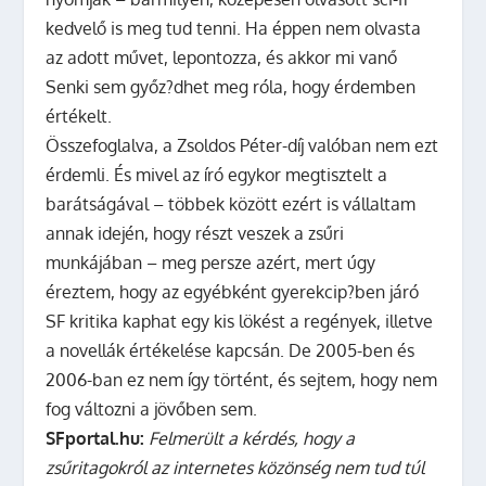
kedvelő is meg tud tenni. Ha éppen nem olvasta
az adott művet, lepontozza, és akkor mi vanő
Senki sem győz?dhet meg róla, hogy érdemben
értékelt.
Összefoglalva, a Zsoldos Péter-díj valóban nem ezt
érdemli. És mivel az író egykor megtisztelt a
barátságával – többek között ezért is vállaltam
annak idején, hogy részt veszek a zsűri
munkájában – meg persze azért, mert úgy
éreztem, hogy az egyébként gyerekcip?ben járó
SF kritika kaphat egy kis lökést a regények, illetve
a novellák értékelése kapcsán. De 2005-ben és
2006-ban ez nem így történt, és sejtem, hogy nem
fog változni a jövőben sem.
SFportal.hu:
Felmerült a kérdés, hogy a
zsűritagokról az internetes közönség nem tud túl