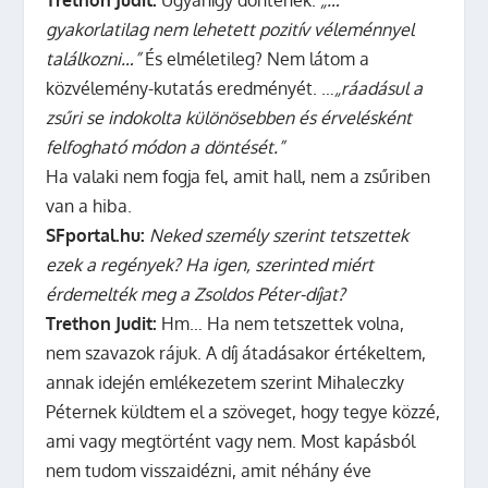
gyakorlatilag nem lehetett pozitív véleménnyel
találkozni…”
És elméletileg? Nem látom a
közvélemény-kutatás eredményét. …
„ráadásul a
zsűri se indokolta különösebben és érvelésként
felfogható módon a döntését.”
Ha valaki nem fogja fel, amit hall, nem a zsűriben
van a hiba.
SFportal.hu:
Neked személy szerint tetszettek
ezek a regények? Ha igen, szerinted miért
érdemelték meg a Zsoldos Péter-díjat?
Trethon Judit:
Hm… Ha nem tetszettek volna,
nem szavazok rájuk. A díj átadásakor értékeltem,
annak idején emlékezetem szerint Mihaleczky
Péternek küldtem el a szöveget, hogy tegye közzé,
ami vagy megtörtént vagy nem. Most kapásból
nem tudom visszaidézni, amit néhány éve