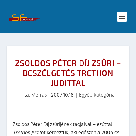
ZSOLDOS PÉTER DÍJ ZSŰRI –
BESZÉLGETÉS TRETHON
JUDITTAL
Írta:
Merras
|
2007.10.18.
|
Egyéb kategória
Zsoldos Péter Díj zsűrijének tagjaival – ezúttal
Trethon Judit
ot kérdeztük, aki egészen a 2006-os