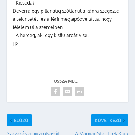
–Kicsoda?
Deverra egy pillanatig szótlanul a kánra szegezte
a tekintetét, és a férfi meglepődve látta, hogy
félelem ül a szemeiben.
–A herceg, aki egy kisfiú arcát viseli.
]]>
OSSZA MEG:
ELŐZŐ
KÖVETKEZŐ
Szavazásra hívja olvasóit
A Magyar Star Trek Klub