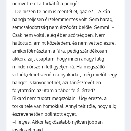
nemvette el a torkától a pengét.
–De hiszen te nem is mentél el,igaz-e? – A kán
hangja teljesen érzelemmentes volt. Sem harag,
semcsalódottság nem érződött belőle. Semmi. –
Csak nem voltál elég éber azőrségben. Nem
hallottad, amint közeledem, és nem vetted észre,
amikorfölmásztam a fára, pedig szándékosan
akkora zajt csaptam, hogy innen anagy falig
minden őrszem felfigyeljen rá. Ha megszálló
volnék,elmetszeném a nyakadat, még mielőtt egy
hangot is kinyöghetnél, azutánészrevétlen
folytatnám az utam a tábor felé. érted?
Rikard nem tudott megszólalni. Úgy érezte, a
torka tele van homokkal. Annyi telt tőle, hogy alig
észrevehetően bólintott egyet.
–Helyes. Akkor legközelebb nyilván jobban
igyekszel majd.