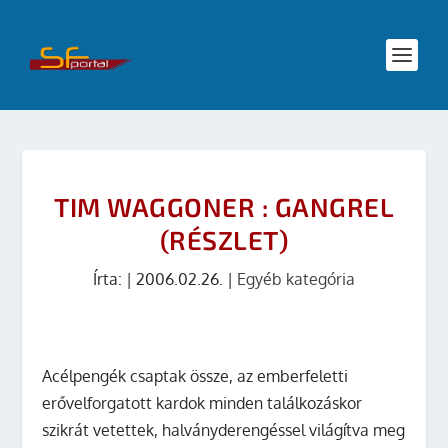
TIM WAGGONER : GANGREL
(RÉSZLET)
Írta:
|
2006.02.26.
|
Egyéb kategória
Acélpengék csaptak össze, az emberfeletti
erővelforgatott kardok minden találkozáskor
szikrát vetettek, halványderengéssel világítva meg