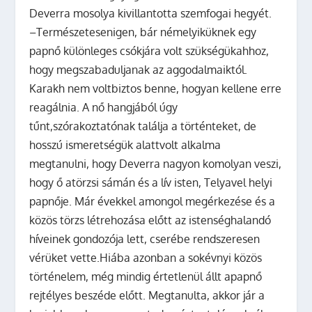
Deverra mosolya kivillantotta szemfogai hegyét.
–Természetesenigen, bár némelyiküknek egy
papnő különleges csókjára volt szükségükahhoz,
hogy megszabaduljanak az aggodalmaiktól.
Karakh nem voltbiztos benne, hogyan kellene erre
reagálnia. A nő hangjából úgy
tűnt,szórakoztatónak találja a történteket, de
hosszú ismeretségük alattvolt alkalma
megtanulni, hogy Deverra nagyon komolyan veszi,
hogy ő atörzsi sámán és a lív isten, Telyavel helyi
papnője. Már évekkel amongol megérkezése és a
közös törzs létrehozása előtt az istenséghalandó
híveinek gondozója lett, cserébe rendszeresen
vérüket vette.Hiába azonban a sokévnyi közös
történelem, még mindig értetlenül állt apapnő
rejtélyes beszéde előtt. Megtanulta, akkor jár a