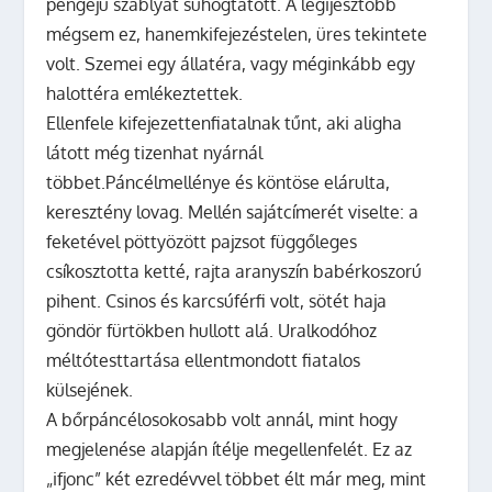
pengéjű szablyát suhogtatott. A legijesztőbb
mégsem ez, hanemkifejezéstelen, üres tekintete
volt. Szemei egy állatéra, vagy méginkább egy
halottéra emlékeztettek.
Ellenfele kifejezettenfiatalnak tűnt, aki aligha
látott még tizenhat nyárnál
többet.Páncélmellénye és köntöse elárulta,
keresztény lovag. Mellén sajátcímerét viselte: a
feketével pöttyözött pajzsot függőleges
csíkosztotta ketté, rajta aranyszín babérkoszorú
pihent. Csinos és karcsúférfi volt, sötét haja
göndör fürtökben hullott alá. Uralkodóhoz
méltótesttartása ellentmondott fiatalos
külsejének.
A bőrpáncélosokosabb volt annál, mint hogy
megjelenése alapján ítélje megellenfelét. Ez az
„ifjonc” két ezredévvel többet élt már meg, mint