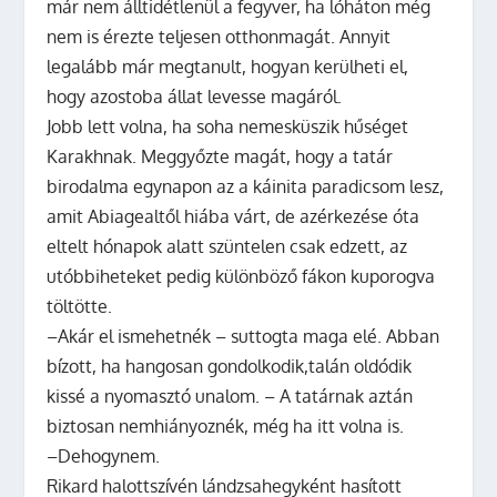
már nem álltidétlenül a fegyver, ha lóháton még
nem is érezte teljesen otthonmagát. Annyit
legalább már megtanult, hogyan kerülheti el,
hogy azostoba állat levesse magáról.
Jobb lett volna, ha soha nemesküszik hűséget
Karakhnak. Meggyőzte magát, hogy a tatár
birodalma egynapon az a káinita paradicsom lesz,
amit Abiagealtől hiába várt, de azérkezése óta
eltelt hónapok alatt szüntelen csak edzett, az
utóbbiheteket pedig különböző fákon kuporogva
töltötte.
–Akár el ismehetnék – suttogta maga elé. Abban
bízott, ha hangosan gondolkodik,talán oldódik
kissé a nyomasztó unalom. – A tatárnak aztán
biztosan nemhiányoznék, még ha itt volna is.
–Dehogynem.
Rikard halottszívén lándzsahegyként hasított