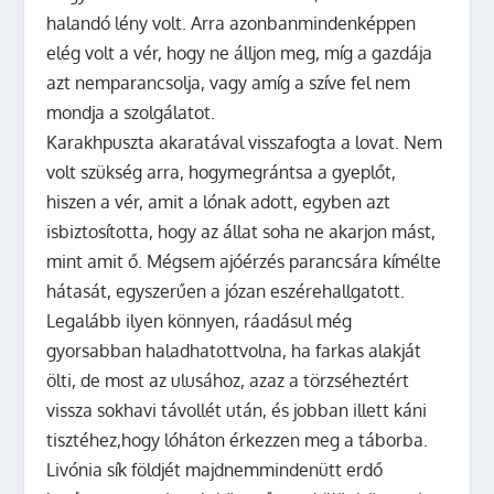
halandó lény volt. Arra azonbanmindenképpen
elég volt a vér, hogy ne álljon meg, míg a gazdája
azt nemparancsolja, vagy amíg a szíve fel nem
mondja a szolgálatot.
Karakhpuszta akaratával visszafogta a lovat. Nem
volt szükség arra, hogymegrántsa a gyeplőt,
hiszen a vér, amit a lónak adott, egyben azt
isbiztosította, hogy az állat soha ne akarjon mást,
mint amit ő. Mégsem ajóérzés parancsára kímélte
hátasát, egyszerűen a józan eszérehallgatott.
Legalább ilyen könnyen, ráadásul még
gyorsabban haladhatottvolna, ha farkas alakját
ölti, de most az ulusához, azaz a törzséheztért
vissza sokhavi távollét után, és jobban illett káni
tisztéhez,hogy lóháton érkezzen meg a táborba.
Livónia sík földjét majdnemmindenütt erdő