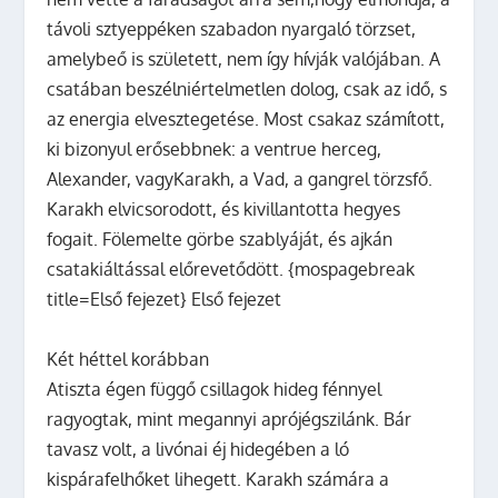
távoli sztyeppéken szabadon nyargaló törzset,
amelybeő is született, nem így hívják valójában. A
csatában beszélniértelmetlen dolog, csak az idő, s
az energia elvesztegetése. Most csakaz számított,
ki bizonyul erősebbnek: a ventrue herceg,
Alexander, vagyKarakh, a Vad, a gangrel törzsfő.
Karakh elvicsorodott, és kivillantotta hegyes
fogait. Fölemelte görbe szablyáját, és ajkán
csatakiáltással előrevetődött. {mospagebreak
title=Első fejezet}
Első fejezet
Két héttel korábban
Atiszta égen függő csillagok hideg fénnyel
ragyogtak, mint megannyi aprójégszilánk. Bár
tavasz volt, a livónai éj hidegében a ló
kispárafelhőket lihegett. Karakh számára a