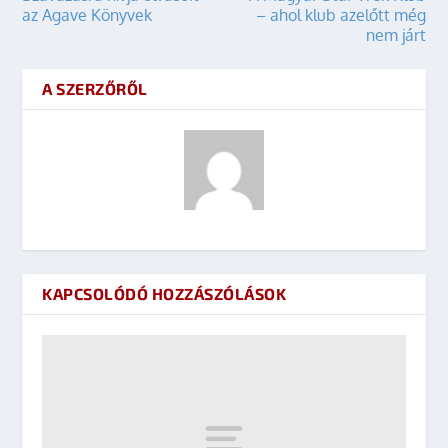
az Agave Könyvek
– ahol klub azelőtt még
nem járt
A SZERZŐRŐL
KAPCSOLÓDÓ HOZZÁSZÓLÁSOK