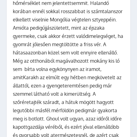
hőmérséklet nem jelentettsemmit. Halandó
korában ennél sokkal rosszabbat is számtalanszor
elkellett viselnie Mongólia végtelen sztyeppéin.
Amióta pedigújjászületett, mint az éjszaka
gyermeke, csak akkor érzett valódimelegséget, ha
gyomrát jólesően megtöltötte a friss vér. A
hátasaazonban közel sem volt ennyire ellenálló.
Még az otthonából magávalhozott mokány kis ló
sem bírta volna egykönynyen az iramot,
amitKarakh az elmúlt egy hétben megkövetelt az
állattól, ezen a gyengeteremtésen pedig már
szemmel látható volt a kimerültség. A
szőréretajték száradt, a hátuk mögött hagyott
legutóbbi másfél mérföldön pedigmár gyakorta
meg is botlott. Ghoul volt ugyan, azaz időről időre
kapottgazdája véréből, és ezért jóval ellenállóbb
és gyorsabb volt atermészetesnél, de azért csak