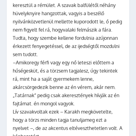
keresztül a rémület. A szavak balfülétől néhány
hüvelyknyire hangzottak, vagyis a beszélő
nyilvánközvetlenül mellette kuporodott le, ő pedig
nem figyelt fel rá, hogyvalaki felmászik a fára.
Tudta, hogy szembe kellene fordulnia azújonnan
érkezett fenyegetéssel, de az ijedségtől mozdulni
sem tudott.
–Amikoregy férfi vagy egy nő leteszi előttem a
hűségesküt, és a törzsem tagjalesz, úgy tekintek
rá, mint ha a saját gyermekem lenne,
akárcsörgedezik benne az én vérem, akár nem.
„Tatárnak” pedig csak akeresztények hívják az én
fajtámat. én mongol vagyok.
Lív szavakvoltak ezek – Karakh megkövetelte,
hogy a törzs minden tagja tanuljameg ezt a
nyelvet –, de az akcentus eltéveszthetetlen volt. A