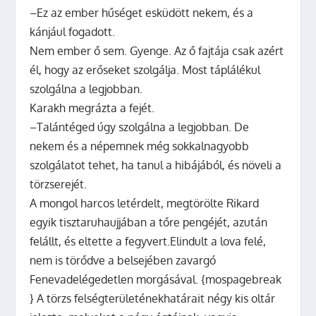
–Ez az ember hűséget esküdött nekem, és a
kánjául fogadott.
Nem ember ő sem. Gyenge. Az ő fajtája csak azért
él, hogy az erőseket szolgálja. Most táplálékul
szolgálna a legjobban.
Karakh megrázta a fejét.
–Talántéged úgy szolgálna a legjobban. De
nekem és a népemnek még sokkalnagyobb
szolgálatot tehet, ha tanul a hibájából, és növeli a
törzserejét.
A mongol harcos letérdelt, megtörölte Rikard
egyik tisztaruhaujjában a tőre pengéjét, azután
felállt, és eltette a fegyvert.Elindult a lova felé,
nem is törődve a belsejében zavargó
Fenevadelégedetlen morgásával. {mospagebreak
} A törzs felségterületénekhatárait négy kis oltár