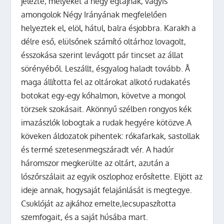
jelezte, melyeket a négy égtájnak, vagyis
amongolok Négy Irányának megfelelően
helyeztek el, elöl, hátul, balra ésjobbra. Karakh a
délre eső, elülsőnek számító oltárhoz lovagolt,
ésszokása szerint levágott pár tincset az állat
sörényéből. Leszállt, ésgyalog haladt tovább. Å
maga állította fel az oltárokat alkotó rudakatés
botokat egy-egy kőhalmon, követve a mongol
törzsek szokásait. Akönnyű szélben rongyos kék
imazászlók lobogtak a rudak hegyére kötözve.A
köveken áldozatok pihentek: rókafarkak, sastollak
és termé szetesenmegszáradt vér. A hadúr
háromszor megkerülte az oltárt, azután a
lószőrszálait az egyik oszlophoz erősítette. Eljött az
ideje annak, hogysaját felajánlását is megtegye.
Csuklóját az ajkához emelte,lecsupaszította
szemfogait, és a saját húsába mart.