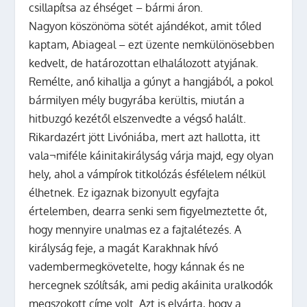
csillapítsa az éhséget – bármi áron.
Nagyon köszönöma sötét ajándékot, amit tőled
kaptam, Abiageal – ezt üzente nemkülönösebben
kedvelt, de határozottan elhalálozott atyjának.
Remélte, anő kihallja a gúnyt a hangjából, a pokol
bármilyen mély bugyrába kerültis, miután a
hitbuzgó kezétől elszenvedte a végső halált.
Rikardazért jött Livóniába, mert azt hallotta, itt
vala¬miféle káinitakirályság várja majd, egy olyan
hely, ahol a vámpírok titkolózás ésfélelem nélkül
élhetnek. Ez igaznak bizonyult egyfajta
értelemben, dearra senki sem figyelmeztette őt,
hogy mennyire unalmas ez a fajtalétezés. A
királyság feje, a magát Karakhnak hívó
vadembermegkövetelte, hogy kánnak és ne
hercegnek szólítsák, ami pedig akáinita uralkodók
megszokott címe volt. Azt is elvárta, hogy a