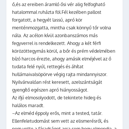
ő,és az ereiben áramló ősi vér alig felfogható
hatalommal ruházta föl.Fél kezében pallost
forgatott, a hegyét lassú, apró kör
menténmozgatta, mintha csak könnyű tőr volna
nála. Az acélon kívül azonbanszámos más
fegyverrel is rendelkezett. Ahogy a két férfi
körözöttegymás körül, a bőr és prém védelmében
bízó harcos érezte, ahogy amásik elméjével az ő
tudata felé nyúl, rettegés és áhítat
hullámaivalsöpörve végig rajta mindannyiszor.
Nyilvánvalóan rést keresett, azelszántságát
gyengítő egészen apró hiányosságot.
Az ifjú elmosolyodott, de tekintete hideg és
halálos maradt.
–Az elméd éppoly erős, mint a tested, tatár.
Ellenfeletudomást sem vett az elismerésről, és
nem vette a fáradságot arra sem,hogy elmondja, a