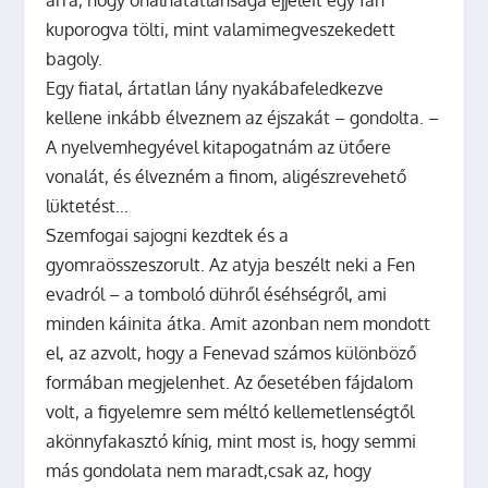
arra, hogy őhalhatatlansága éjjeleit egy fán
kuporogva tölti, mint valamimegveszekedett
bagoly.
Egy fiatal, ártatlan lány nyakábafeledkezve
kellene inkább élveznem az éjszakát – gondolta. –
A nyelvemhegyével kitapogatnám az ütőere
vonalát, és élvezném a finom, aligészrevehető
lüktetést…
Szemfogai sajogni kezdtek és a
gyomraösszeszorult. Az atyja beszélt neki a Fen
evadról – a tomboló dühről éséhségről, ami
minden káinita átka. Amit azonban nem mondott
el, az azvolt, hogy a Fenevad számos különböző
formában megjelenhet. Az őesetében fájdalom
volt, a figyelemre sem méltó kellemetlenségtől
akönnyfakasztó kínig, mint most is, hogy semmi
más gondolata nem maradt,csak az, hogy