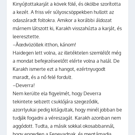
Kinyújtottakarját a kövek fölé, és ökölbe szorította
a kezét. A friss vér súlyoscsöppekben hullott az
odaszáradt foltokra. Amikor a korábbi áldozat
márnem látszott ki, Karakh visszahúzta a karját, és
leeresztette.
–Ãœdvözöllek itthon, kánom!
Haidegen lett volna, az illetéktelen szemlélőt még
a mondat befejezéseelőtt elérte volna a halál. De
Karakh ismerte ezt a hangot, ezértnyugodt
maradt, és a nő felé fordult.
–Deverra!
Nem kerülte ela figyelmét, hogy Deverra
tekintete sebzett csuklójára szegeződik,
azorrlyukai pedig kitágultak, hogy minél jobban be
tudják fogadni a véreszagát. Karakh azonban nem
aggódott. Tudta, a másik sokkal okosabbannál,
hogy engedjen a Fenevadnak, és megtámadja.