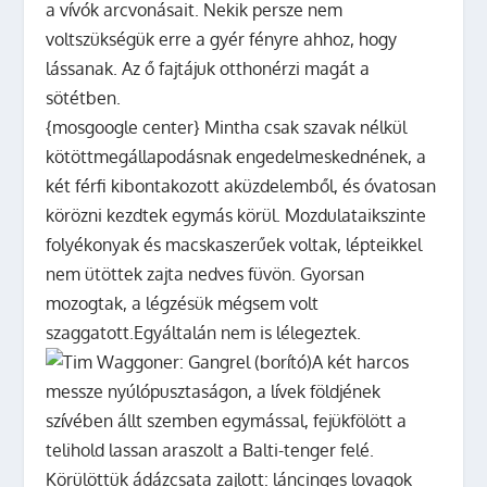
a vívók arcvonásait. Nekik persze nem
voltszükségük erre a gyér fényre ahhoz, hogy
lássanak. Az ő fajtájuk otthonérzi magát a
sötétben.
{mosgoogle center} Mintha csak szavak nélkül
kötöttmegállapodásnak engedelmeskednének, a
két férfi kibontakozott aküzdelemből, és óvatosan
körözni kezdtek egymás körül. Mozdulataikszinte
folyékonyak és macskaszerűek voltak, lépteikkel
nem ütöttek zajta nedves füvön. Gyorsan
mozogtak, a légzésük mégsem volt
szaggatott.Egyáltalán nem is lélegeztek.
A két harcos
messze nyúlópusztaságon, a lívek földjének
szívében állt szemben egymással, fejükfölött a
telihold lassan araszolt a Balti-tenger felé.
Körülöttük ádázcsata zajlott: láncinges lovagok