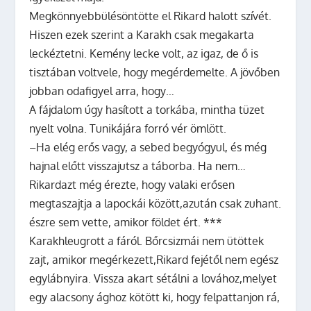
Megkönnyebbülésöntötte el Rikard halott szívét.
Hiszen ezek szerint a Karakh csak megakarta
leckéztetni. Kemény lecke volt, az igaz, de ő is
tisztában voltvele, hogy megérdemelte. A jövőben
jobban odafigyel arra, hogy…
A fájdalom úgy hasított a torkába, mintha tüzet
nyelt volna. Tunikájára forró vér ömlött.
–Ha elég erős vagy, a sebed begyógyul, és még
hajnal előtt visszajutsz a táborba. Ha nem…
Rikardazt még érezte, hogy valaki erősen
megtaszajtja a lapockái között,azután csak zuhant.
észre sem vette, amikor földet ért. ***
Karakhleugrott a fáról. Bőrcsizmái nem ütöttek
zajt, amikor megérkezett,Rikard fejétől nem egész
egylábnyira. Vissza akart sétálni a lovához,melyet
egy alacsony ághoz kötött ki, hogy felpattanjon rá,