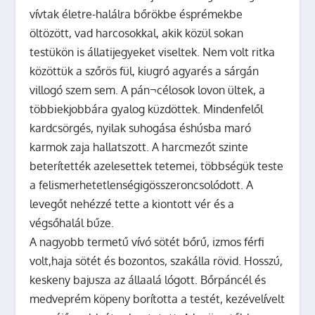
vívtak életre-halálra bőrökbe ésprémekbe
öltözött, vad harcosokkal, akik közül sokan
testükön is állatijegyeket viseltek. Nem volt ritka
közöttük a szőrös fül, kiugró agyarés a sárgán
villogó szem sem. A pán¬célosok lovon ültek, a
többiekjobbára gyalog küzdöttek. Mindenfelől
kardcsörgés, nyilak suhogása éshúsba maró
karmok zaja hallatszott. A harcmezőt szinte
beterítették azelesettek tetemei, többségük teste
a felismerhetetlenségigösszeroncsolódott. A
levegőt nehézzé tette a kiontott vér és a
végsőhalál bűze.
A nagyobb termetű vívó sötét bőrű, izmos férfi
volt,haja sötét és bozontos, szakálla rövid. Hosszú,
keskeny bajusza az állaalá lógott. Bőrpáncél és
medveprém köpeny borította a testét, kezévelívelt