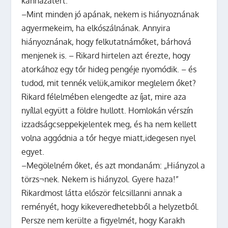
kánhazatért.
–Mint minden jó apának, nekem is hiányoznának
agyermekeim, ha elkószálnának. Annyira
hiányoznának, hogy felkutatnámőket, bárhová
menjenek is. – Rikard hirtelen azt érezte, hogy
atorkához egy tőr hideg pengéje nyomódik. – és
tudod, mit tennék velük,amikor meglelem őket?
Rikard félelmében elengedte az íjat, mire aza
nyíllal együtt a földre hullott. Homlokán vérszín
izzadságcseppekjelentek meg, és ha nem kellett
volna aggódnia a tőr hegye miatt,idegesen nyel
egyet.
–Megölelném őket, és azt mondanám: „Hiányzol a
törzs¬nek. Nekem is hiányzol. Gyere haza!”
Rikardmost látta először felcsillanni annak a
reményét, hogy kikeveredhetebből a helyzetből.
Persze nem kerülte a figyelmét, hogy Karakh