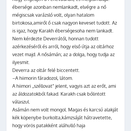
ébersége azonban nemlankadt, elvégre a nő
mégiscsak varázsló volt, olyan hatalom
birtokosa,amiről ő csak nagyon keveset tudott. Az
is igaz, hogy Karakh éberségesoha nem lankadt.
Nem kérdezte Deverrától, honnan tudott
azérkezéséről és arról, hogy első útja az oltárhoz
vezet majd. A nősámán; az a dolga, hogy tudja az
ilyesmit.
Deverra az oltár felé biccentett.
–A hiimorin fáradozol, látom.
A hiimori „széllovat” jelent, vagyis azt az erőt, ami
az áldozatokból fakad. Karakh csak bólintott
válaszul.
Asámán nem volt mongol. Magas és karcsú alakját
kék köpenybe burkolta,kámzsáját hátravetette,
hogy vörös patakként aláhulló haja