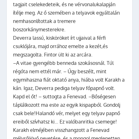
tagjait cselekedeteik, és ne vérvonalukalapján
ítélje meg. Az ő szemében a telyavok egyáltalán
nemhasonlítottak a tremere
boszorkánymesterekre.
Deverra lassú, kisköröket írt ujjaival a férfi
csuklójára, majd orrához emelte a kezét,és
megszagolta. Fintor ült ki az arcára.
–A vitae gyengébb benneda szokásosnál. Túl
régóta nem ettél már. – Úgy beszélt, mint
egymihaszna fiát oktató anya, hiába volt Karakh a
kán. Igaz, Deverra pediga telyav főpapnő volt.
Kapd el őt! – suttogta a Fenevad. –Bőségesen
táplálkozott ma este az egyik kispapból. Gondolj
csak bele!Halandó vér, melyet egy telyav papnő
ereiből szívhatsz ki… Ez valóbanritka csemege!
Karakh elméjében visszhangzott a Fenevad
mélyrőljövő nevetése, és a mongol meglepetten