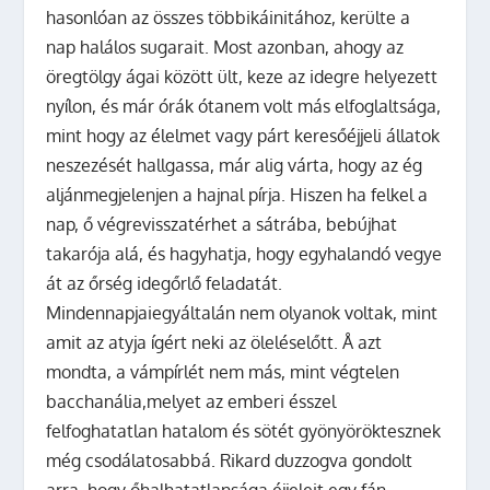
hasonlóan az összes többikáinitához, kerülte a
nap halálos sugarait. Most azonban, ahogy az
öregtölgy ágai között ült, keze az idegre helyezett
nyílon, és már órák ótanem volt más elfoglaltsága,
mint hogy az élelmet vagy párt keresőéjjeli állatok
neszezését hallgassa, már alig várta, hogy az ég
aljánmegjelenjen a hajnal pírja. Hiszen ha felkel a
nap, ő végrevisszatérhet a sátrába, bebújhat
takarója alá, és hagyhatja, hogy egyhalandó vegye
át az őrség idegőrlő feladatát.
Mindennapjaiegyáltalán nem olyanok voltak, mint
amit az atyja ígért neki az öleléselőtt. Å azt
mondta, a vámpírlét nem más, mint végtelen
bacchanália,melyet az emberi ésszel
felfoghatatlan hatalom és sötét gyönyöröktesznek
még csodálatosabbá. Rikard duzzogva gondolt