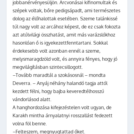
jobbanérvényesüljön. Arcvonásai kifinomultak és
szépek voltak, bőre pedigsápadt, ami természetes
dolog az élőhalottak esetében. Szeme talánkissé
túl nagy volt az arcához képest, de ez csak fokozta
azt atúlvilági összhatást, amit más varázslókhoz
hasonlóan ő is igyekezettfenntartani. Sokkal
érdekesebb volt azonban ennél a szeme,
melysmaragdzöld volt, és annyira fényes, hogy jó
megvilágításban szintecsillogott.
–Tovább maradtál a szokásosnál – mondta
Deverra. – Anyáj néhány halandó tagja attól
kezdett félni, hogy bajba keveredtélhosszú
vándorlásod alatt.
A hanghordozása kifejezéstelen volt ugyan, de
Karakh mintha árnyalatnyi rosszallást fedezett
volna föl benne.
–Felteszem, megnyugtattad őket.