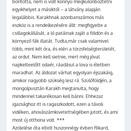
borította, nem is volt könnyű megkülönböztetni
egyikhelyet a másiktól – a látvány alapján
legalábbis. Karakhnak azonbanszámos más
eszköz is a rendelkezésére állt: megfigyelte a
csillagokállását, a ló patáinak zaját a földön és a
környező fák illatát. Tudta,már csak valamivel
több, mint két óra, és eléri a törzsfelségterületét,
az ordut. Nem kell sietnie, mert még jóval
napkelteelőtt odaér, ráadásul a lova is életben
maradhat. Az áldozat várhat egyolyan éjszakáig,
amikor nagyobb szükség lesz rá. Szülőföldjén, a
mongolpusztán Karakh megtanulta, hogy
mindennel takarékosan kell bánni. Ehhezaz
igazsághoz itt is ragaszkodott, ezen a távoli
vidéken, ahovászámkivetettségében jutott, és ami
most új otthona volt. ***
Azölelése óta eltelt huszonnégy évben Rikard,