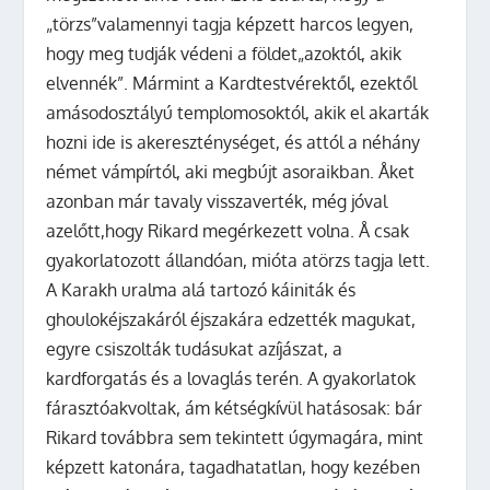
„törzs”valamennyi tagja képzett harcos legyen,
hogy meg tudják védeni a földet„azoktól, akik
elvennék”. Mármint a Kardtestvérektől, ezektől
amásodosztályú templomosoktól, akik el akarták
hozni ide is akereszténységet, és attól a néhány
német vámpírtól, aki megbújt asoraikban. Åket
azonban már tavaly visszaverték, még jóval
azelőtt,hogy Rikard megérkezett volna. Å csak
gyakorlatozott állandóan, mióta atörzs tagja lett.
A Karakh uralma alá tartozó káiniták és
ghoulokéjszakáról éjszakára edzették magukat,
egyre csiszolták tudásukat azíjászat, a
kardforgatás és a lovaglás terén. A gyakorlatok
fárasztóakvoltak, ám kétségkívül hatásosak: bár
Rikard továbbra sem tekintett úgymagára, mint
képzett katonára, tagadhatatlan, hogy kezében