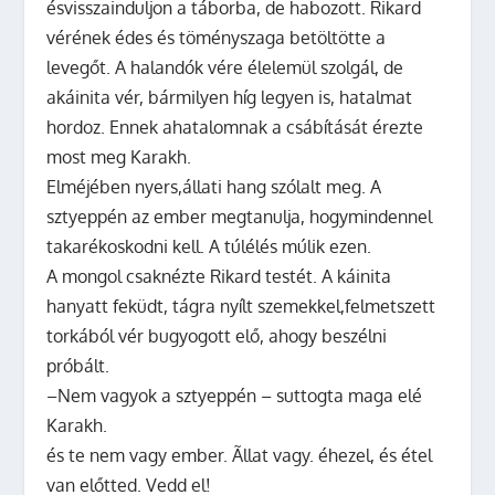
ésvisszainduljon a táborba, de habozott. Rikard
vérének édes és töményszaga betöltötte a
levegőt. A halandók vére élelemül szolgál, de
akáinita vér, bármilyen híg legyen is, hatalmat
hordoz. Ennek ahatalomnak a csábítását érezte
most meg Karakh.
Elméjében nyers,állati hang szólalt meg. A
sztyeppén az ember megtanulja, hogymindennel
takarékoskodni kell. A túlélés múlik ezen.
A mongol csaknézte Rikard testét. A káinita
hanyatt feküdt, tágra nyílt szemekkel,felmetszett
torkából vér bugyogott elő, ahogy beszélni
próbált.
–Nem vagyok a sztyeppén – suttogta maga elé
Karakh.
és te nem vagy ember. Ãllat vagy. éhezel, és étel
van előtted. Vedd el!