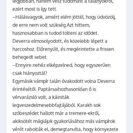
legjobban, hanem vesz tudomást a talányokról,
ezért most is így tett.
–Hálásvagyok, amiért elém jöttél, hogy üdvözölj,
de erre nem volt szükség.Azt hittem,
hasznosabban is tudod tölteni az idődet.
Deverra elmosolyodott, és közelebb lépett a
harcoshoz. Előrenyúlt, és megérintette a frissen
behegedt sebet.
–Ennyire nehéz elképzelned, hogy egyszerűen
csak hiányoztál?
Egymásik vámpír talán óvakodott volna Deverra
érintésétől. Paptársaihozhasonlóan ő is
vérvarázsló volt, a káiniták
legveszedelmesebbfajtájából. Karakh sok
szóbeszédet hallott már a tremere-ekről,
akiksötét mágiájuk gyakorlásához más vámpírok
vérét rabolták el, demegtanulta, hogy környezete