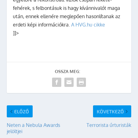
fehérek, s felbontásuk is hagy kívánnivalót maga
után, ennek ellenére meglepően hasonlítanak az
erdeti képi információkra.
A HVG.hu cikke
]]>
OSSZA MEG:
ELŐZŐ
KÖVETKEZŐ
Neten a Nebula Awards
Terrorista űrturisták
jelöltjei