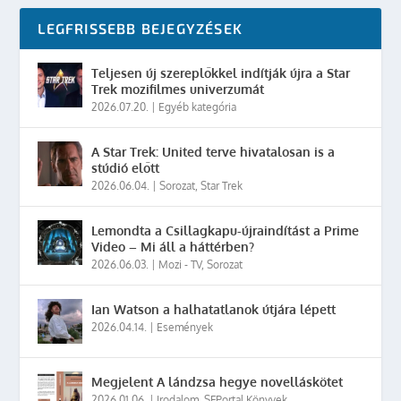
LEGFRISSEBB BEJEGYZÉSEK
Teljesen új szereplőkkel indítják újra a Star
Trek mozifilmes univerzumát
2026.07.20.
|
Egyéb kategória
A Star Trek: United terve hivatalosan is a
stúdió előtt
2026.06.04.
|
Sorozat
,
Star Trek
Lemondta a Csillagkapu-újraindítást a Prime
Video – Mi áll a háttérben?
2026.06.03.
|
Mozi - TV
,
Sorozat
Ian Watson a halhatatlanok útjára lépett
2026.04.14.
|
Események
Megjelent A lándzsa hegye novelláskötet
2026.01.06.
|
Irodalom
,
SFPortal Könyvek