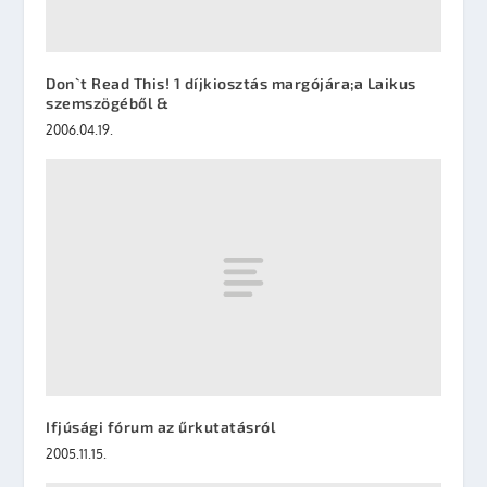
Don`t Read This! 1 díjkiosztás margójára;a Laikus
szemszögéből &
2006.04.19.
Ifjúsági fórum az űrkutatásról
2005.11.15.