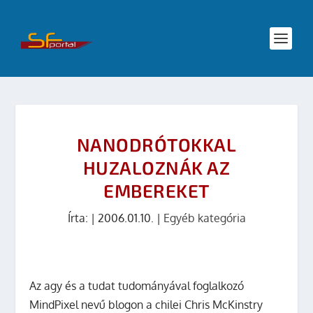
NANODRÓTOKKAL
HUZALOZNÁK AZ
EMBEREKET
Írta:
|
2006.01.10.
|
Egyéb kategória
Az agy és a tudat tudományával foglalkozó
MindPixel nevű blogon a chilei Chris McKinstry