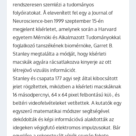
rendszeresen szemlézi a tudományos
folyóiratokat. Å elevenített fel egy a Journal of
Neuroscience-ben 1999 szeptember 15-én
megjelent kísérletet, amelynek során a Harvard
egyetem Mérnöki és Alkalmazott Tudományokkal
foglalkozó tanszékének biomérnöke, Garret B.
Stanley megtalálta a módját, hogy kísérleti
macskák agyára rácsatlakozva kinyerje az ott
létrejövő vizuális információt.
Stanley és csapata 177 agyi sejt által kibocsátott
jelet rögzítettek, miközben a kísérleti macskáknak
16 másodpercnyi, 64 x 64 pixel felbontású kül-, és
beltéri videofelvételeket vetítettek. A kutatók egy
egyszerű matematikai módszer segítségével
dekódolták és képi információvá alakították az
idegeken végigfutó elektromos impulzusokat. Bár
egyelőre a rekonstruált víziók csupán fekete-