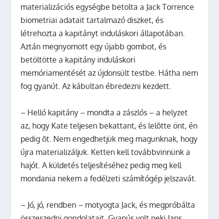
materializációs egységbe betolta a Jack Torrence
biometriai adatait tartalmazó diszket, és
létrehozta a kapitányt induláskori állapotában.
Aztán megnyomott egy újabb gombot, és
betöltötte a kapitány induláskori
memóriamentését az újdonsült testbe. Hátha nem
fog gyanút. Az kábultan ébredezni kezdett.
– Helló kapitány – mondta a zászlós – a helyzet
az, hogy Kate teljesen bekattant, és lelõtte önt, én
pedig õt. Nem engedhetjük meg magunknak, hogy
újra materializáljuk. Ketten kell továbbvinnünk a
hajót. A küldetés teljesítéséhez pedig meg kell
mondania nekem a fedélzeti számítógép jelszavát.
– Jó, jó, rendben – motyogta Jack, és megpróbálta
összeszedni gondolatait. Gyanús volt neki Jans,