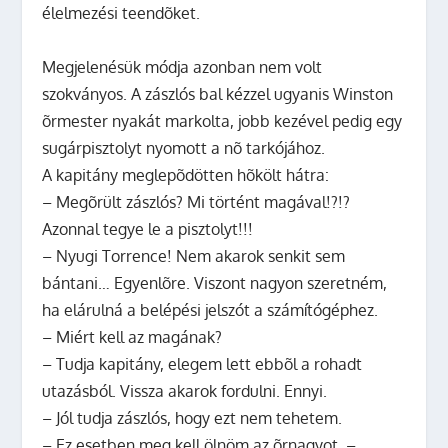
élelmezési teendõket.
Megjelenésük módja azonban nem volt
szokványos. A zászlós bal kézzel ugyanis Winston
õrmester nyakát markolta, jobb kezével pedig egy
sugárpisztolyt nyomott a nõ tarkójához.
A kapitány meglepõdötten hõkölt hátra:
– Megõrült zászlós? Mi történt magával!?!?
Azonnal tegye le a pisztolyt!!!
– Nyugi Torrence! Nem akarok senkit sem
bántani… Egyenlõre. Viszont nagyon szeretném,
ha elárulná a belépési jelszót a számítógéphez.
– Miért kell az magának?
– Tudja kapitány, elegem lett ebbõl a rohadt
utazásból. Vissza akarok fordulni. Ennyi.
– Jól tudja zászlós, hogy ezt nem tehetem.
– Ez esetben meg kell ölnöm az õrnagyot. –