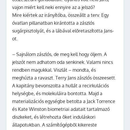
vajon miért kell neki ennyire az a jelszó?
Mire kiértek az irányítóba, összeállt a terv. Egy
óvatlan pillanatban kirántotta a zászlós
sugárpisztolyát, és a lábával elõretaszította Jans-
ot.
– Sajnálom zászlós, de meg kell hogy öljem. A
jelszót nem adhatom oda senkinek. Valami nincs
rendben magukkal. Viszlát – mondta, és
meghúzta a ravaszt. Terry Jans zászlós összeesett.
A kapitány bevonszolta a hullát a recirkulációs
helységbe, és molekuláira bontotta. Majd a
materializációs egységbe betolta a Jack Torrence
és Kate Winston biometriai adatait tartalmazó
diszkeket, és létrehozta õket induláskori
állapotukban. A számítógépbõl kikereste