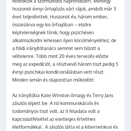
felfedezik a szomszédos naprendszert. Mintegy
huszonöt évnyi ûrhajózás várt rájuk, amibõl már 3
évet teljesítettek. Huszonöt év, három ember,
összezárva egy kis ûrhajóban – elsõre
képtelenségnek tûnik, hogy pszichésen
alkalmazkodni lehessen ilyen körülményekhez, de
a földi irányítótanács semmit sem bízott a
véltelenre. Több mint 20 éves tervezés elõzte
meg az expedíciót, a résztvevõ három tiszt pedig 5
évnyi pszichikai kondícionálásban vett részt.
Minden simán és olajozottan mûködött.
Az irányítóba Kate Winston õrnagy és Terry Jans
zászlós lépett be. A nõ kommunikációs és
tudományos tiszt volt, az õ feladata volt a
kapcsolatfelvétel az esetleges értelmes
életformákkal. A zászlós látta el a kibernetikusi és