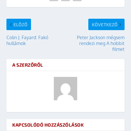
ELŐZŐ
KÖVETKEZŐ
Colin J. Fayard: Fakó
Peter Jackson mégsem
hullámok
rendezi meg A hobbit
filmet
A SZERZŐRŐL
KAPCSOLÓDÓ HOZZÁSZÓLÁSOK