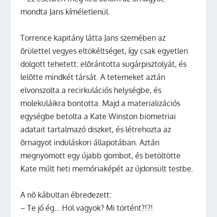
mondta Jans kíméletlenül.
Torrence kapitány látta Jans szemében az
õrülettel vegyes eltökéltséget, így csak egyetlen
dolgott tehetett: elõrántotta sugárpisztolyát, és
lelõtte mindkét társát. A tetemeket aztán
elvonszolta a recirkulációs helységbe, és
molekuláikra bontotta. Majd a materializációs
egységbe betolta a Kate Winston biometriai
adatait tartalmazó diszket, és létrehozta az
õrnagyot induláskori állapotában. Aztán
megnyomott egy újabb gombot, és betöltötte
Kate múlt heti memóriaképét az újdonsült testbe.
A nõ kábultan ébredezett:
– Te jó ég… Hol vagyok? Mi történt?!?!