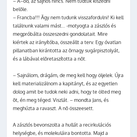
– Ã–öö, az sajnos nincs. Nem tudtuk kiszedni
belõle.
– Francba!!! Ãgy nem tudunk visszafordulni! Ki kell
találnunk valami mást… -motyogta a zászlós és
megpróbálta összeszedni gondolatait. Mire
kiértek az irányítóba, összeállt a terv. Egy óvatlan
pillanatban kirántotta az õrnagy sugárpisztolyát,
és a lábával elõretaszította a nõt.
– Sajnálom, drágám, de meg kell hogy öljelek. Újra
kell materializálnom a kapitányt, és az egyetlen
dolog amit be tudok neki adni, hogy te ölted meg
õt, én meg téged. Viszlát. – mondta Jans, és
meghúzta a ravaszt. A nõ összeesett.
A zászlós bevonszolta a hullát a recirkulációs
helységbe, és molekuláira bontotta. Majd a