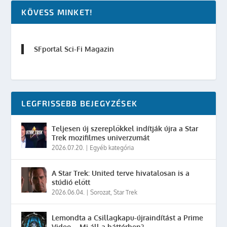
KÖVESS MINKET!
SFportal Sci-Fi Magazin
LEGFRISSEBB BEJEGYZÉSEK
Teljesen új szereplőkkel indítják újra a Star
Trek mozifilmes univerzumát
2026.07.20.
|
Egyéb kategória
A Star Trek: United terve hivatalosan is a
stúdió előtt
2026.06.04.
|
Sorozat
,
Star Trek
Lemondta a Csillagkapu-újraindítást a Prime
Video – Mi áll a háttérben?