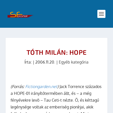
TÓTH MILÁN: HOPE
Írta:
|
2006.11.20.
|
Egyéb kategória
(Forrás:
Fictiongarden.net
)
Jack Torrence százados
a HOPE-01 irányítótermében állt, és – a még
fényévekre levõ – Tau Ceti-t nézte. Õ, és kéttagú
legénysége voltak az emberiség pionírjai, akik