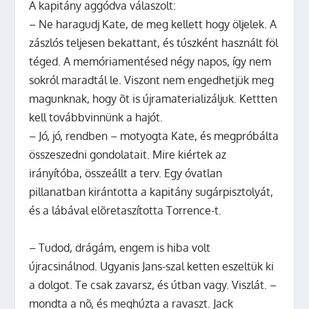
A kapitány aggódva válaszolt:
– Ne haragudj Kate, de meg kellett hogy öljelek. A
zászlós teljesen bekattant, és túszként használt föl
téged. A memóriamentésed négy napos, így nem
sokról maradtál le. Viszont nem engedhetjük meg
magunknak, hogy õt is újramaterializáljuk. Kettten
kell továbbvinnünk a hajót.
– Jó, jó, rendben – motyogta Kate, és megpróbálta
összeszedni gondolatait. Mire kiértek az
irányítóba, összeállt a terv. Egy óvatlan
pillanatban kirántotta a kapitány sugárpisztolyát,
és a lábával elõretaszította Torrence-t.
– Tudod, drágám, engem is hiba volt
újracsinálnod. Ugyanis Jans-szal ketten eszeltük ki
a dolgot. Te csak zavarsz, és útban vagy. Viszlát. –
mondta a nõ, és meghúzta a ravaszt. Jack