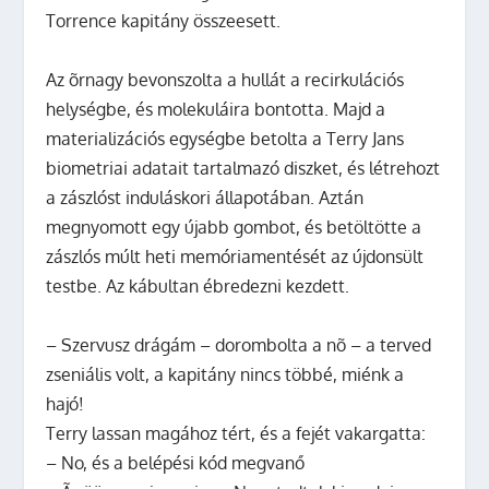
Torrence kapitány összeesett.
Az õrnagy bevonszolta a hullát a recirkulációs
helységbe, és molekuláira bontotta. Majd a
materializációs egységbe betolta a Terry Jans
biometriai adatait tartalmazó diszket, és létrehozt
a zászlóst induláskori állapotában. Aztán
megnyomott egy újabb gombot, és betöltötte a
zászlós múlt heti memóriamentését az újdonsült
testbe. Az kábultan ébredezni kezdett.
– Szervusz drágám – dorombolta a nõ – a terved
zseniális volt, a kapitány nincs többé, miénk a
hajó!
Terry lassan magához tért, és a fejét vakargatta:
– No, és a belépési kód megvanő