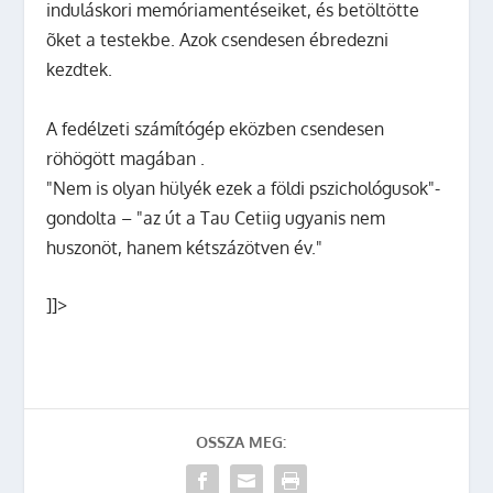
induláskori memóriamentéseiket, és betöltötte
õket a testekbe. Azok csendesen ébredezni
kezdtek.
A fedélzeti számítógép eközben csendesen
röhögött magában .
"Nem is olyan hülyék ezek a földi pszichológusok"-
gondolta – "az út a Tau Cetiig ugyanis nem
huszonöt, hanem kétszázötven év."
]]>
OSSZA MEG: