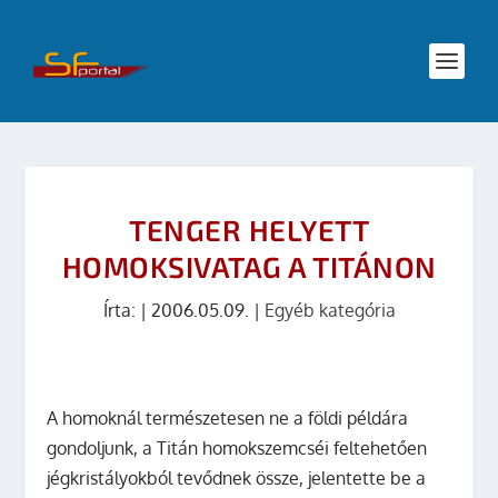
TENGER HELYETT
HOMOKSIVATAG A TITÁNON
Írta:
|
2006.05.09.
|
Egyéb kategória
A homoknál természetesen ne a földi példára
gondoljunk, a Titán homokszemcséi feltehetően
jégkristályokból tevődnek össze, jelentette be a