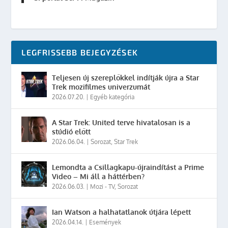
LEGFRISSEBB BEJEGYZÉSEK
Teljesen új szereplőkkel indítják újra a Star
Trek mozifilmes univerzumát
2026.07.20.
|
Egyéb kategória
A Star Trek: United terve hivatalosan is a
stúdió előtt
2026.06.04.
|
Sorozat
,
Star Trek
Lemondta a Csillagkapu-újraindítást a Prime
Video – Mi áll a háttérben?
2026.06.03.
|
Mozi - TV
,
Sorozat
Ian Watson a halhatatlanok útjára lépett
2026.04.14.
|
Események