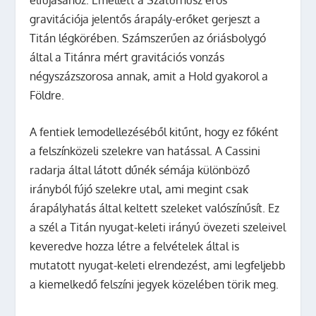
gravitációja jelentős árapály-erőket gerjeszt a
Titán légkörében. Számszerűen az óriásbolygó
által a Titánra mért gravitációs vonzás
négyszázszorosa annak, amit a Hold gyakorol a
Földre.
A fentiek lemodellezéséből kitűnt, hogy ez főként
a felszínközeli szelekre van hatással. A Cassini
radarja által látott dűnék sémája különböző
irányból fújó szelekre utal, ami megint csak
árapályhatás által keltett szeleket valószínűsít. Ez
a szél a Titán nyugat-keleti irányú övezeti szeleivel
keveredve hozza létre a felvételek által is
mutatott nyugat-keleti elrendezést, ami legfeljebb
a kiemelkedő felszíni jegyek közelében törik meg.