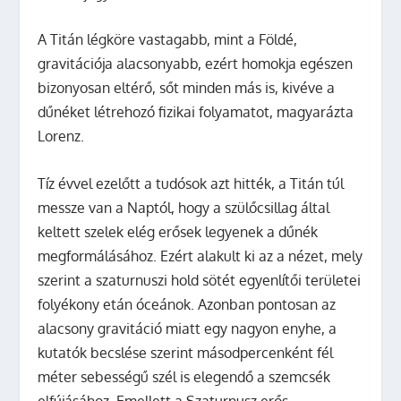
A Titán légköre vastagabb, mint a Földé,
gravitációja alacsonyabb, ezért homokja egészen
bizonyosan eltérő, sőt minden más is, kivéve a
dűnéket létrehozó fizikai folyamatot, magyarázta
Lorenz.
Tíz évvel ezelőtt a tudósok azt hitték, a Titán túl
messze van a Naptól, hogy a szülőcsillag által
keltett szelek elég erősek legyenek a dűnék
megformálásához. Ezért alakult ki az a nézet, mely
szerint a szaturnuszi hold sötét egyenlítői területei
folyékony etán óceánok. Azonban pontosan az
alacsony gravitáció miatt egy nagyon enyhe, a
kutatók becslése szerint másodpercenként fél
méter sebességű szél is elegendő a szemcsék
elfújásához. Emellett a Szaturnusz erős