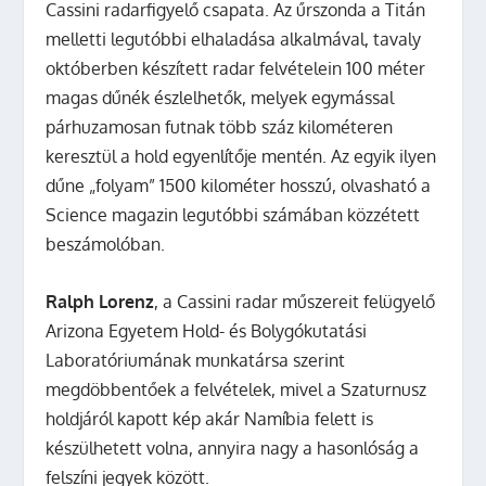
Cassini radarfigyelő csapata. Az űrszonda a Titán
melletti legutóbbi elhaladása alkalmával, tavaly
októberben készített radar felvételein 100 méter
magas dűnék észlelhetők, melyek egymással
párhuzamosan futnak több száz kilométeren
keresztül a hold egyenlítője mentén. Az egyik ilyen
dűne „folyam” 1500 kilométer hosszú, olvasható a
Science magazin legutóbbi számában közzétett
beszámolóban.
Ralph Lorenz
, a Cassini radar műszereit felügyelő
Arizona Egyetem Hold- és Bolygókutatási
Laboratóriumának munkatársa szerint
megdöbbentőek a felvételek, mivel a Szaturnusz
holdjáról kapott kép akár Namíbia felett is
készülhetett volna, annyira nagy a hasonlóság a
felszíni jegyek között.