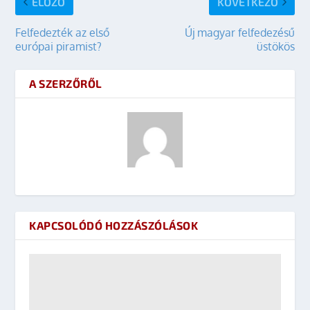
ELŐZŐ
KÖVETKEZŐ
Felfedezték az első
Új magyar felfedezésű
európai piramist?
üstökös
A SZERZŐRŐL
KAPCSOLÓDÓ HOZZÁSZÓLÁSOK