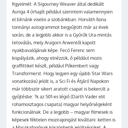
figyelmét: A Sigourney Weaver által dedikált
Auriga 4 űrhajót például szerintem valamennyien
el bírnánk viselni a szobánkban. Horváth Ilona
tonnányi autogrammot begyűjtött már az évek
során, de a legjobb akkor is a Gyűrűk Ura-mintás
tetoválás, mely Aragorn Arwentől kapott
nyakbavalójának képe. Fecó Ferenc sem
kispályázik, ahogy elnézzük, ő például mozis
graffittiket készít, például Pókembert vagy
Transformerst. Hogy legyen egy újabb Star Wars
vonatkozású jelölt is, a Sci Fi és Átjáró Napokon
már többször sikert aratott csapat is bekerült a
gyűjtésbe: ?k az 501-es légió (Darth Vader elit
rohamosztagos csapata) magyar helyőrségeként
funkcionálnak. De a legjobb – magyar filmesek is
képesek féktelen mozirajongást kiváltani: ketten is
a Macskafogónak köszönhetik jelöltségüket. A