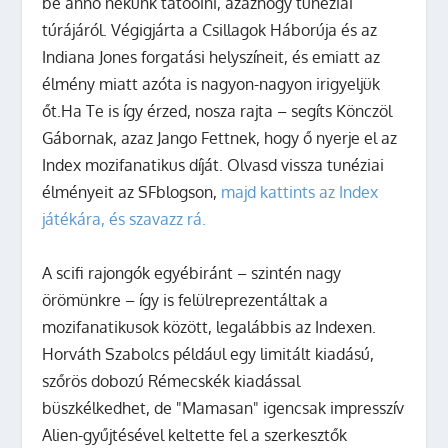
be anno nekünk tatooini, azazhogy tunéziai
túrájáról. Végigjárta a Csillagok Háborúja és az
Indiana Jones forgatási helyszíneit, és emiatt az
élmény miatt azóta is nagyon-nagyon irigyeljük
őt.
Ha Te is így érzed, nosza rajta – segíts Könczöl
Gábornak, azaz Jango Fettnek, hogy ő nyerje el az
Index mozifanatikus díját. Olvasd vissza tunéziai
élményeit az SFblogson,
majd kattints az Index
játékára, és szavazz rá.
A scifi rajongók egyébiránt – szintén nagy
örömünkre – így is felülreprezentáltak a
mozifanatikusok között, legalábbis az Indexen.
Horváth Szabolcs például egy limitált kiadású,
szőrös dobozú Rémecskék kiadással
büszkélkedhet, de "Mamasan" igencsak impresszív
Alien-gyűjtésével keltette fel a szerkesztők