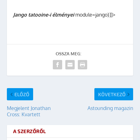
Jango tatooine-i élményei
module=jango}]]>
OSSZA MEG:
ELŐZŐ
KÖVETKEZŐ
Megjelent Jonathan
Astounding magazin
Cross: Kvartett
A SZERZŐRŐL