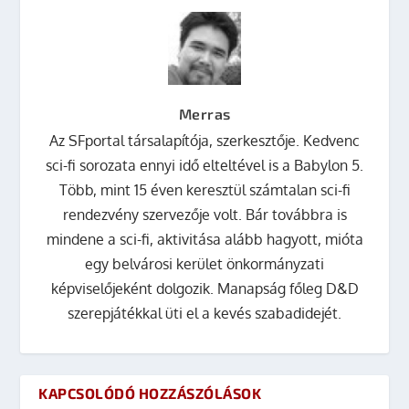
Merras
Az SFportal társalapítója, szerkesztője. Kedvenc
sci-fi sorozata ennyi idő elteltével is a Babylon 5.
Több, mint 15 éven keresztül számtalan sci-fi
rendezvény szervezője volt. Bár továbbra is
mindene a sci-fi, aktivitása alább hagyott, mióta
egy belvárosi kerület önkormányzati
képviselőjeként dolgozik. Manapság főleg D&D
szerepjátékkal üti el a kevés szabadidejét.
KAPCSOLÓDÓ HOZZÁSZÓLÁSOK