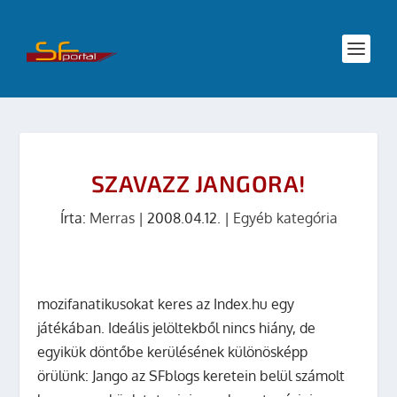
SZAVAZZ JANGORA!
Írta:
Merras
|
2008.04.12.
|
Egyéb kategória
mozifanatikusokat keres az Index.hu egy
játékában. Ideális jelöltekből nincs hiány, de
egyikük döntőbe kerülésének különösképp
örülünk: Jango az SFblogs keretein belül számolt