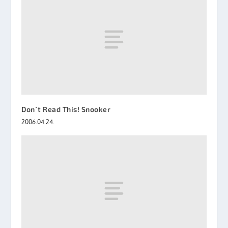
Don`t Read This! Snooker
2006.04.24.