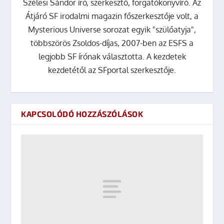
Szélesi Sándor író, szerkesztő, forgatókönyvíró. Az
Átjáró SF irodalmi magazin főszerkesztője volt, a
Mysterious Universe sorozat egyik "szülőatyja",
többszörös Zsoldos-díjas, 2007-ben az ESFS a
legjobb SF írónak választotta. A kezdetek
kezdetétől az SFportal szerkesztője.
KAPCSOLÓDÓ HOZZÁSZÓLÁSOK