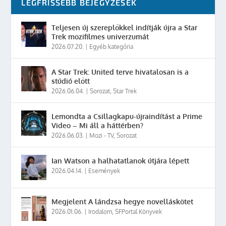
LEGFRISSEBB BEJEGYZÉSEK
Teljesen új szereplőkkel indítják újra a Star
Trek mozifilmes univerzumát
2026.07.20.
|
Egyéb kategória
A Star Trek: United terve hivatalosan is a
stúdió előtt
2026.06.04.
|
Sorozat
,
Star Trek
Lemondta a Csillagkapu-újraindítást a Prime
Video – Mi áll a háttérben?
2026.06.03.
|
Mozi - TV
,
Sorozat
Ian Watson a halhatatlanok útjára lépett
2026.04.14.
|
Események
Megjelent A lándzsa hegye novelláskötet
2026.01.06.
|
Irodalom
,
SFPortal Könyvek