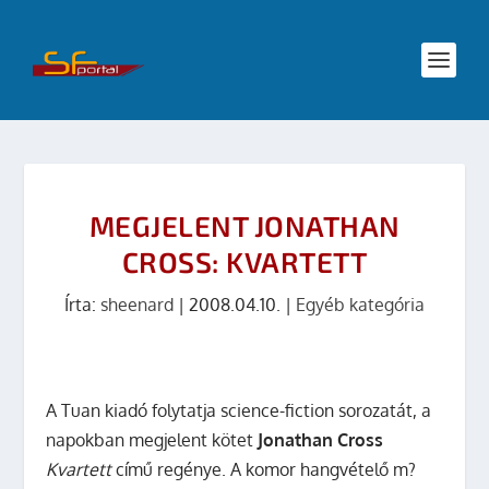
MEGJELENT JONATHAN
CROSS: KVARTETT
Írta:
sheenard
|
2008.04.10.
|
Egyéb kategória
A Tuan kiadó folytatja science-fiction sorozatát, a
napokban megjelent kötet
Jonathan Cross
Kvartett
című regénye. A komor hangvételő m?