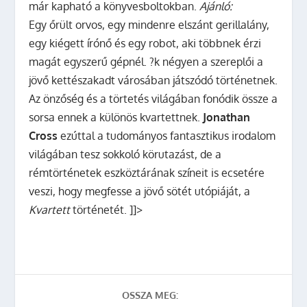
már kapható a könyvesboltokban.
Ajánló:
Egy őrült orvos, egy mindenre elszánt gerillalány,
egy kiégett írónő és egy robot, aki többnek érzi
magát egyszerű gépnél. ?k négyen a szereplői a
jövő kettészakadt városában játszódó történetnek.
Az önzőség és a törtetés világában fonódik össze a
sorsa ennek a különös kvartettnek.
Jonathan
Cross
ezúttal a tudományos fantasztikus irodalom
világában tesz sokkoló körutazást, de a
rémtörténetek eszköztárának színeit is ecsetére
veszi, hogy megfesse a jövő sötét utópiáját, a
Kvartett
történetét. ]]>
OSSZA MEG: