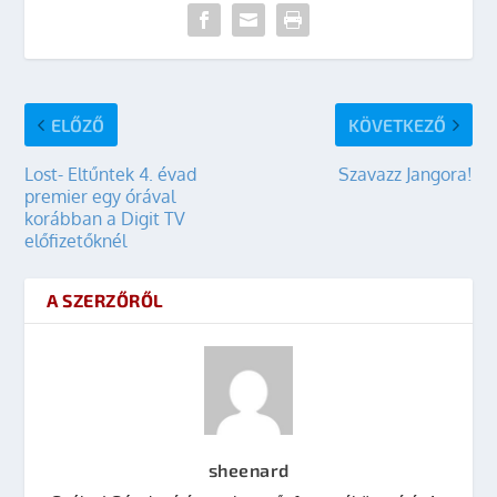
ELŐZŐ
KÖVETKEZŐ
Lost- Eltűntek 4. évad
Szavazz Jangora!
premier egy órával
korábban a Digit TV
előfizetőknél
A SZERZŐRŐL
sheenard