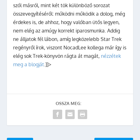
szól másról, mint két tök különböző sorozat
összevegyítéséről: működni működik a dolog, még
érdekes is, de ahhoz, hogy valóban ütős legyen,
nem elég az amúgy korrekt iparosmunka. Addig
ne álljatok fél lábon, amíg legközelebb Star Trek
regényről írok, viszont NocadLee kollega már így is
elég sok Trek-könyvön rágta át magát,
nézzétek
meg a blogját
.]]>
OSSZA MEG: