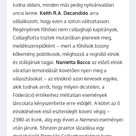
tudna oldani, minden más pedig nyilvánvalóan
uncsi lenne.
Keith R.A. Decandido
arra
vállalkozott, hogy ezen a szitun változtasson.
Regényének főhősei nem csillaghajó kapitányok,
Csillagflotta tisztek mutatóban jelennek meg,
mellékszereplőként – mert a főhősök bizony
kőkemény politikusok, méghozzá a regnáló elnök
és stábjának tagjai.
Nanietta Bacco
az előző elnök
váratlan lemondását követően nyeri meg a
választásokat – az elnöknő azon kevesek egyike,
akik tudnak arról, hogy milyen dicstelen, a
Föderáció értékeihez méltatlan események
láncolata kényszerítette erre elődjét. A kötet az ő
elnöklésének első esztendejét követi végig –
2380-at írunk, alig egy évvel a
Nemesis
eseményei
után járunk. Shinzon praetor lázadása egy
destabilizált Romulán Csillagbirodalmat hagy