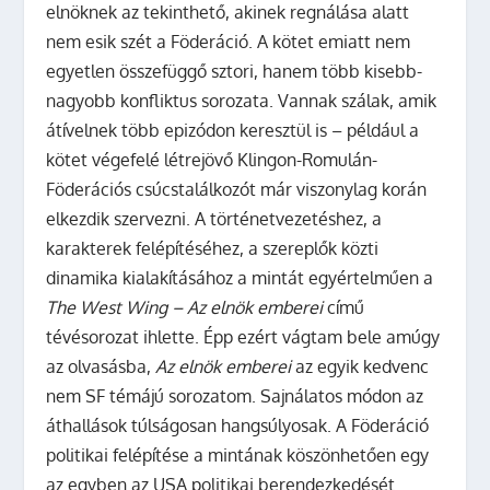
elnöknek az tekinthető, akinek regnálása alatt
nem esik szét a Föderáció. A kötet emiatt nem
egyetlen összefüggő sztori, hanem több kisebb-
nagyobb konfliktus sorozata. Vannak szálak, amik
átívelnek több epizódon keresztül is – például a
kötet végefelé létrejövő Klingon-Romulán-
Föderációs csúcstalálkozót már viszonylag korán
elkezdik szervezni. A történetvezetéshez, a
karakterek felépítéséhez, a szereplők közti
dinamika kialakításához a mintát egyértelműen a
The West Wing – Az elnök emberei
című
tévésorozat ihlette. Épp ezért vágtam bele amúgy
az olvasásba,
Az elnök emberei
az egyik kedvenc
nem SF témájú sorozatom. Sajnálatos módon az
áthallások túlságosan hangsúlyosak. A Föderáció
politikai felépítése a mintának köszönhetően egy
az egyben az USA politikai berendezkedését