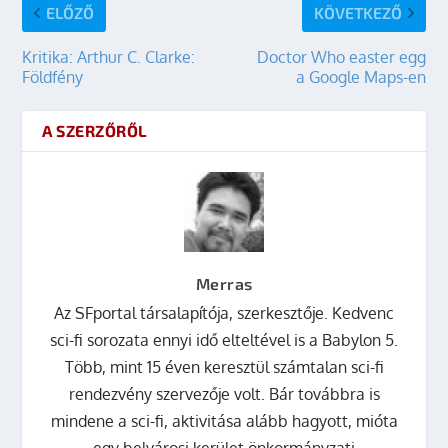
ELŐZŐ
KÖVETKEZŐ
Kritika: Arthur C. Clarke:
Doctor Who easter egg
Földfény
a Google Maps-en
A SZERZŐRŐL
Merras
Az SFportal társalapítója, szerkesztője. Kedvenc
sci-fi sorozata ennyi idő elteltével is a Babylon 5.
Több, mint 15 éven keresztül számtalan sci-fi
rendezvény szervezője volt. Bár továbbra is
mindene a sci-fi, aktivitása alább hagyott, mióta
egy belvárosi kerület önkormányzati