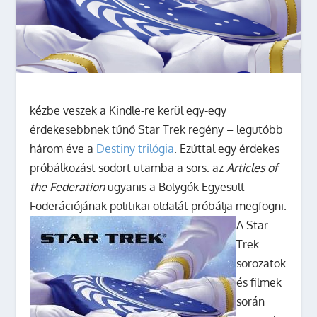
kézbe veszek a Kindle-re kerül egy-egy
érdekesebbnek tűnő Star Trek regény – legutóbb
három éve a
Destiny trilógia
. Ezúttal egy érdekes
próbálkozást sodort utamba a sors: az
Articles of
the Federation
ugyanis a Bolygók Egyesült
Föderációjának politikai oldalát próbálja megfogni.
A Star
Trek
sorozatok
és filmek
során