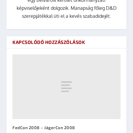
képviselőjeként dolgozik. Manapság főleg D&D
szerepjátékkal üti el a kevés szabadidejét.
KAPCSOLÓDÓ HOZZÁSZÓLÁSOK
FedCon 2008 – JägerCon 2008