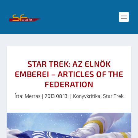
STAR TREK: AZ ELNÖK
EMBEREI – ARTICLES OF THE
FEDERATION
Írta:
Merras
|
2013.08.13.
|
Könyvkritika
,
Star Trek