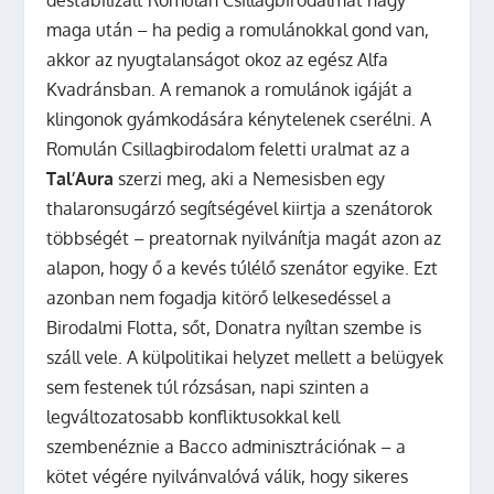
maga után – ha pedig a romulánokkal gond van,
akkor az nyugtalanságot okoz az egész Alfa
Kvadránsban. A remanok a romulánok igáját a
klingonok gyámkodására kénytelenek cserélni. A
Romulán Csillagbirodalom feletti uralmat az a
Tal’Aura
szerzi meg, aki a Nemesisben egy
thalaronsugárzó segítségével kiirtja a szenátorok
többségét – preatornak nyilvánítja magát azon az
alapon, hogy ő a kevés túlélő szenátor egyike. Ezt
azonban nem fogadja kitörő lelkesedéssel a
Birodalmi Flotta, sőt, Donatra nyíltan szembe is
száll vele. A külpolitikai helyzet mellett a belügyek
sem festenek túl rózsásan, napi szinten a
legváltozatosabb konfliktusokkal kell
szembenéznie a Bacco adminisztrációnak – a
kötet végére nyilvánvalóvá válik, hogy sikeres