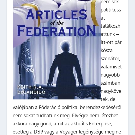
nem sok
politikuss
al
találkozh
attunk –
itt-ott pár
kósza
szenátor,
valamivel
nagyobb
számban
nagyköve
tek, de
valójában a Föderáció politikai berendezkedéséről
nem sokat tudhatunk meg. Elvégre nem létezhet
akkora nagy gond, amit az aktuális Enterprise,
esetleg a DS9 vagy a Voyager legénysége meg ne