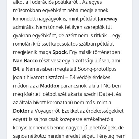
alkot a Föderációs politikáról… Az egyes
műsorokban egyébként néha megjelennek
kimondott nagyágyúk is, mint például
Janeway
admirális. Nem tűnnek fel ilyen szereplők túl
gyakran egyébként, de azért nem is ritkák – egy
romulán krízissel kapcsolatos szálban például
megjelenik maga
Spock.
Egy másik történetben
Nan Bacco
részt vesz egy bizottsági ülésen, ami
B4,
a Nemesisben megtalált Soong-prototípus
jogait hivatott tisztázni – B4 védője érdekes
módon az a
Maddox
parancsnok, aki a TNG-ben
még kísérleti célból szét akarta szedni Data-t, és
az általa hívott koronatanú nem más, mint a
Doktor
a Voyagerről. Ezekkel az érdekességekkel
együtt is sajnos csak közepesre értékelhető a
könyv: lennének benne nagyon jó lehetőségek, de
sajnos nélkülöz minden eredetiséget. Tényleg nem