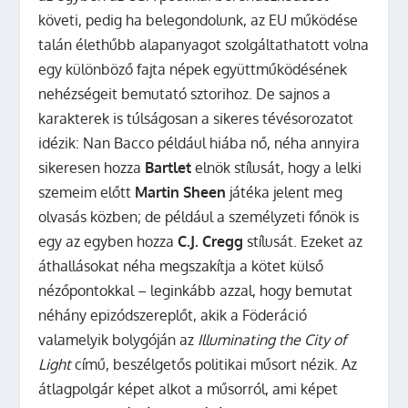
követi, pedig ha belegondolunk, az EU működése
talán élethűbb alapanyagot szolgáltathatott volna
egy különböző fajta népek együttműködésének
nehézségeit bemutató sztorihoz. De sajnos a
karakterek is túlságosan a sikeres tévésorozatot
idézik: Nan Bacco például hiába nő, néha annyira
sikeresen hozza
Bartlet
elnök stílusát, hogy a lelki
szemeim előtt
Martin Sheen
játéka jelent meg
olvasás közben; de például a személyzeti főnök is
egy az egyben hozza
C.J. Cregg
stílusát. Ezeket az
áthallásokat néha megszakítja a kötet külső
nézőpontokkal – leginkább azzal, hogy bemutat
néhány epizódszereplőt, akik a Föderáció
valamelyik bolygóján az
Illuminating the City of
Light
című, beszélgetős politikai műsort nézik. Az
átlagpolgár képet alkot a műsorról, ami képet