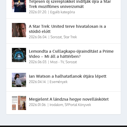
Teljesen új szereplőkkel indítják újra a Star
Trek mozifilmes univerzumát
2026.07.20.
|
Egyéb kategória
A Star Trek: United terve hivatalosan is a
stúdió előtt
2026.06.04.
|
Sorozat
,
Star Trek
Lemondta a Csillagkapu-újraindítást a Prime
Video – Mi áll a háttérben?
2026.06.03.
|
Mozi - TV
,
Sorozat
Ian Watson a halhatatlanok útjára lépett
2026.04.14.
|
Események
Megjelent A lándzsa hegye novelláskötet
2026.01.06.
|
Irodalom
,
SFPortal Könyvek