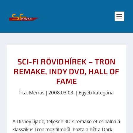
SCI-FI RÖVIDHÍREK – TRON
REMAKE, INDY DVD, HALL OF
FAME
Írta:
Merras
|
2008.03.03.
|
Egyéb kategória
A Disney újabb, teljesen 3D-s remake-et csinálna a
klasszikus Tron mozifilmből, hozta a hírt a Dark