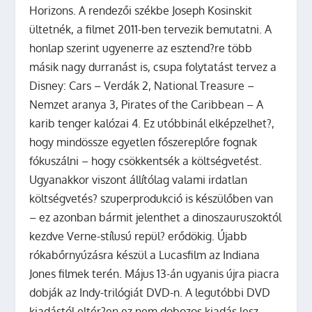
Horizons. A rendezői székbe Joseph Kosinskit
ültetnék, a filmet 2011-ben tervezik bemutatni. A
honlap szerint ugyenerre az esztend?re több
másik nagy durranást is, csupa folytatást tervez a
Disney: Cars – Verdák 2, National Treasure –
Nemzet aranya 3, Pirates of the Caribbean – A
karib tenger kalózai 4. Ez utóbbinál elképzelhet?,
hogy mindössze egyetlen főszereplőre fognak
fókuszálni – hogy csökkentsék a költségvetést.
Ugyanakkor viszont állítólag valami irdatlan
költségvetés? szuperprodukció is készülőben van
– ez azonban bármit jelenthet a dinoszauruszoktól
kezdve Verne-stílusú repül? erődökig. Újabb
rókabőrnyúzásra készül a Lucasfilm az Indiana
Jones filmek terén. Május 13-án ugyanis újra piacra
dobják az Indy-trilógiát DVD-n. A legutóbbi DVD
kiadástól eltér?en ez nem dobozos kiadás lesz,