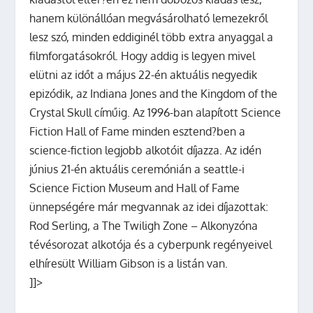
hanem különállóan megvásárolható lemezekről
lesz szó, minden eddiginél több extra anyaggal a
filmforgatásokról. Hogy addig is legyen mivel
elütni az időt a május 22-én aktuális negyedik
epizódik, az Indiana Jones and the Kingdom of the
Crystal Skull címűig. Az 1996-ban alapított Science
Fiction Hall of Fame minden esztend?ben a
science-fiction legjobb alkotóit díjazza. Az idén
június 21-én aktuális ceremónián a seattle-i
Science Fiction Museum and Hall of Fame
ünnepségére már megvannak az idei díjazottak:
Rod Serling, a The Twiligh Zone – Alkonyzóna
tévésorozat alkotója és a cyberpunk regényeivel
elhíresült William Gibson is a listán van.
]]>