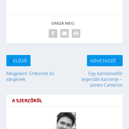
OSSZA MEG:
ELŐZŐ
KÖVETKEZŐ
Megjelent: Emberek és
Egy kamionsofőr
idegenek
legendás karrierje –
James Cameron
A SZERZŐRŐL