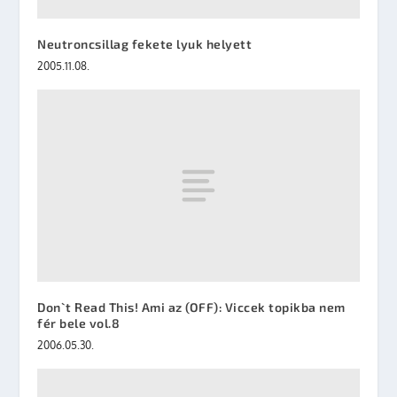
Neutroncsillag fekete lyuk helyett
2005.11.08.
Don`t Read This! Ami az (OFF): Viccek topikba nem
fér bele vol.8
2006.05.30.