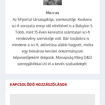
Merras
Az SFportal társalapítója, szerkesztője. Kedvenc
sci-fi sorozata ennyi idő elteltével is a Babylon 5.
Több, mint 15 éven keresztül számtalan sci-fi
rendezvény szervezője volt. Bár továbbra is
mindene a sci-fi, aktivitása alább hagyott, mióta
egy belvárosi kerület önkormányzati
képviselőjeként dolgozik. Manapság főleg D&D
szerepjátékkal üti el a kevés szabadidejét.
KAPCSOLÓDÓ HOZZÁSZÓLÁSOK