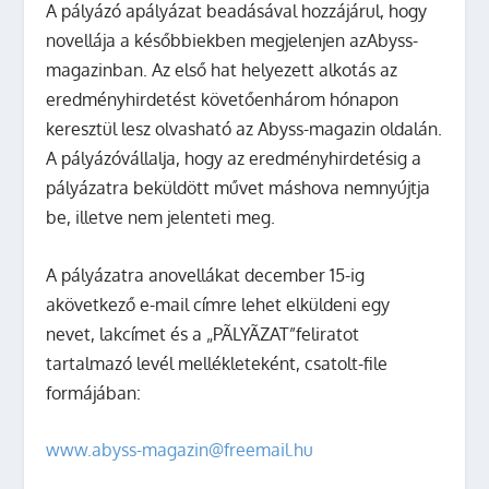
A pályázó apályázat beadásával hozzájárul, hogy
novellája a későbbiekben megjelenjen azAbyss-
magazinban. Az első hat helyezett alkotás az
eredményhirdetést követőenhárom hónapon
keresztül lesz olvasható az Abyss-magazin oldalán.
A pályázóvállalja, hogy az eredményhirdetésig a
pályázatra beküldött művet máshova nemnyújtja
be, illetve nem jelenteti meg.
A pályázatra anovellákat
december 15-ig
akövetkező e-mail címre lehet elküldeni egy
nevet, lakcímet és a „PÃLYÃZAT”feliratot
tartalmazó levél mellékleteként, csatolt-file
formájában:
www.abyss-magazin@freemail.hu