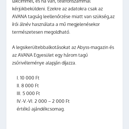
lakcímmel, és ha van, telefonszámmal
kérjükbeküldeni. Ezekre az adatokra csak az
AVANA tagság leellenőrzése miatt van szükség,az
írói álnév használata a mű megjelenésekor
természetesen megoldható.
A legsikerültebbalkotásokat az Abyss-magazin és
az AVANA Egyesület egy három tagú
zsűrivéleménye alapján díjazza.
I.
10 000 Ft
II.
8 000 Ft
III.
5 000 Ft
IV.-V.-VI. 2 000 –
2 000 Ft
értékű ajándékcsomag.