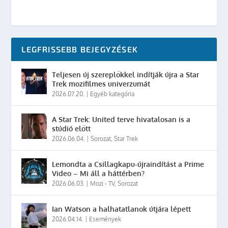
LEGFRISSEBB BEJEGYZÉSEK
Teljesen új szereplőkkel indítják újra a Star
Trek mozifilmes univerzumát
2026.07.20.
|
Egyéb kategória
A Star Trek: United terve hivatalosan is a
stúdió előtt
2026.06.04.
|
Sorozat
,
Star Trek
Lemondta a Csillagkapu-újraindítást a Prime
Video – Mi áll a háttérben?
2026.06.03.
|
Mozi - TV
,
Sorozat
Ian Watson a halhatatlanok útjára lépett
2026.04.14.
|
Események