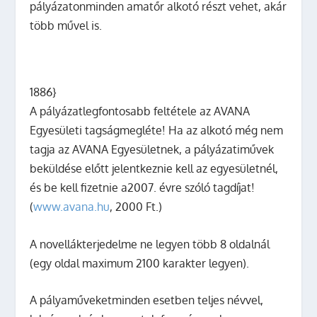
pályázatonminden amatőr alkotó részt vehet, akár
több művel is.
1886}
A pályázatlegfontosabb feltétele az AVANA
Egyesületi
tagságmegléte
! Ha az alkotó még nem
tagja az AVANA Egyesületnek, a pályázatiművek
beküldése előtt jelentkeznie kell az egyesületnél,
és be kell fizetnie a2007. évre szóló tagdíjat!
(
www.avana.hu
,
2000 Ft
.)
A novellákterjedelme ne legyen több 8 oldalnál
(egy oldal maximum 2100 karakter legyen).
A pályaműveketminden esetben teljes névvel,