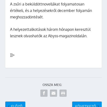
A zsűri a beküldöttnovellákat folyamatosan
értékeli, és a helyezésekről december folyamán
meghozzadöntését.
A helyezettalkotások három hónapon keresztül
lesznek olvashatók az Abyss-magazinoldalán.
]]>
OSSZA MEG:
ELŐZŐ
KÖVETKEZŐ