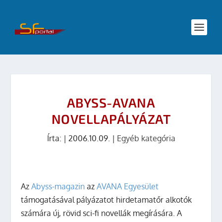
ABYSS-AVANA
NOVELLAPÁLYÁZAT
Írta:
|
2006.10.09.
|
Egyéb kategória
Az
Abyss-magazin
az
AVANA Egyesület
támogatásával pályázatot hirdetamatőr alkotók
számára új, rövid sci-fi novellák megírására. A