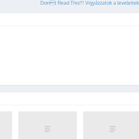
Dont Read This!!! Vigyázzatok a leveleitek