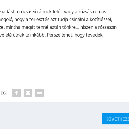
vkiadást a rózsaszín álmok felé , vagy a rózsás-romás
ló, hogy a terjesztés azt tudja csinálni a közízléssel,
zel mintha magát tenné aztán tönkre… hiszen a rózsaszín
é elé ülnek le inkább. Persze lehet, hogy tévedek.
EG:
KÖVETKEZ