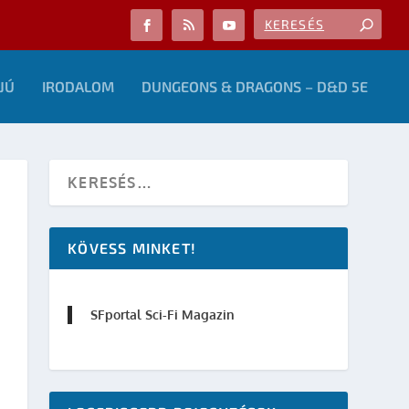
JÚ
IRODALOM
DUNGEONS & DRAGONS – D&D 5E
KÖVESS MINKET!
SFportal Sci-Fi Magazin