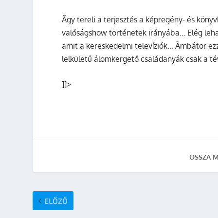
Ãgy tereli a terjesztés a képregény- és köny
valóságshow történetek irányába… Elég lehango
amit a kereskedelmi televíziók… Ãmbátor ez
lelkületű álomkergető családanyák csak a tév
]]>
OSSZA M
ELŐZŐ