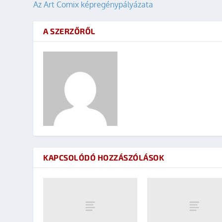
Az Art Comix képregénypályázata
A SZERZŐRŐL
KAPCSOLÓDÓ HOZZÁSZÓLÁSOK