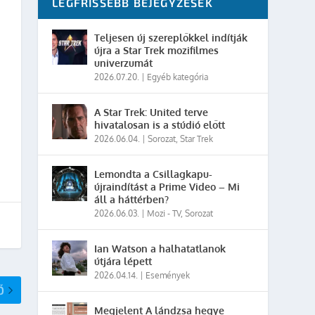
LEGFRISSEBB BEJEGYZÉSEK
Teljesen új szereplőkkel indítják
újra a Star Trek mozifilmes
univerzumát
2026.07.20.
|
Egyéb kategória
A Star Trek: United terve
hivatalosan is a stúdió előtt
2026.06.04.
|
Sorozat
,
Star Trek
Lemondta a Csillagkapu-
újraindítást a Prime Video – Mi
áll a háttérben?
2026.06.03.
|
Mozi - TV
,
Sorozat
Ian Watson a halhatatlanok
útjára lépett
2026.04.14.
|
Események
Ő
Megjelent A lándzsa hegye