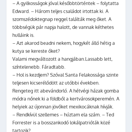
– A gyilkosságok jóval későbbtörténtek – folytatta
Edward. – Három teljes családot irtottak ki. A
szomszédoktegnap reggel találták meg őket. A
többségük pár napja halott, de vannak kéthetes
hulláink is.
– Azt akarod beadni nekem, hogykét álló hétig a
kutya se kereste őket?
Valami megváltozott a hangjában.Lassabb lett,
színtelenebb. Fáradtabb.
– Hol is kezdjem? Szóval Santa Felakossága szinte
teljesen kicserélődött az utóbbi években.
Rengeteg itt abevándorló. A hétvégi házak gomba
módra nőnek ki a földből a kertvárosokperemén. A
helyiek az újonnan jövőket mexikocáknak hívják.
– Rendkívül szellemes – húztam ela szám. – Ted
Forrester is a bosszankodó lokálpatrióták közé
tartozik?