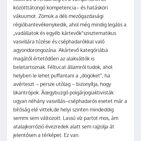
közötttátongó kompetencia– és hatásköri
vákuumot. Zömük a déli mezőgazdasági
régióbantevékenykedik, ahol még mindig legális a
„vadállatok és egyéb kártevők”szisztematikus
vasvillára tűzése és cséphadarókkal való
agyondorongozása. Akártevő kategóriába
magától értetődően az alakváltók is
beletartoznak. Féltucat államról tudok, ahol
helyben le lehet puffantani a „dögöket”, ha
avérteszt – persze utólag – bizonyítja, hogy
likantrópok. Ãœgybuzgó polgárjogiaktivisták
ugyan néhány vasvillás–cséphadarós esetet már a
bíróság elé vittek,de helyi szinten mindeddig
semmi sem változott. Lassú víz partot mos, ám
atalajkorrózió évezredek alatt sem rajzolja át
jelentősen a térképet. Ez van.