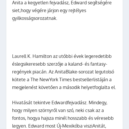
Anita a kegyetlen fejvadász, Edward segítségére
siet,hogy végére járjon egy rejtélyes
gyilkosságsorozatnak.
Laurell K. Hamilton az utóbbi évek legeredetibb
éslegsikeresebb szerzője a kaland- és fantasy-
regények piacán. Az AnitaBlake-sorozat legutolsó
kötete a
The NewYork Times
bestsellerlistáján a
megjelenést követően a második helyetfoglalta el.
Hivatását tekintve Edwardfejvadász. Mindegy,
hogy milyen szörnyről van szó, neki csak az a
fontos, hogya hajsza minél hosszabb és véresebb
legyen. Edward most Új-Mexikóba visziAnitát,