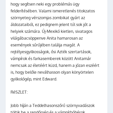
hogy segítsen neki egy problémás ügy
felderítésében. Valami ismeretlenés titokzatos
szörnyeteg vérszomjas zombikat gyárt az
áldozataiból, ez pedignem jelent túl sok jót a
helyiek számára. Új-Mexikó kietlen, sivatagos
világábacsöppenve Anita hamarosan az
események sűrűjében találja magát. A
rejtélyesgyilkosságok, ősi Azték szertartások,
vámpírok és farkasemberek között Anitamár
nemcsak az életéért küzd, hanem a józan eszéért
is, hogy belőle neválhasson olyan könyörtelen
gyilkológép, mint Edward.
RéSZLET:
Jobb híján a Teddelhasonszőrű szörnyvadászok
töltik be a rendőrség és a vámpírhóhérok