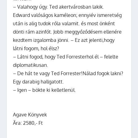
– Valahogy úgy. Ted akertvárosban lakik.
Edward valóságos kaméleon; ennyiév ismeretség
után is alig tudok róla valamit. és most önként
dönti rám azinfót. Jobb meggyőződésem ellenére
kezdtem izgalomba jönni. – Ez azt jelenti,hogy
látni fogom, hol élsz?
– Látni fogod, hogy Ted Forresterhol él – felelte
diplomatikusan.
– De hát te vagy Ted Forrester!Nálad fogok lakni?
Egy darabig hallgatott.
– Igen – bökte ki kelletlenül.
Agave Könyvek
Ãra: 2580,- Ft