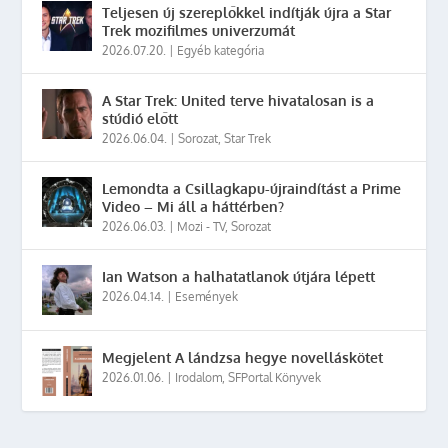
Teljesen új szereplőkkel indítják újra a Star
Trek mozifilmes univerzumát
2026.07.20.
|
Egyéb kategória
A Star Trek: United terve hivatalosan is a
stúdió előtt
2026.06.04.
|
Sorozat
,
Star Trek
Lemondta a Csillagkapu-újraindítást a Prime
Video – Mi áll a háttérben?
2026.06.03.
|
Mozi - TV
,
Sorozat
Ian Watson a halhatatlanok útjára lépett
2026.04.14.
|
Események
Megjelent A lándzsa hegye novelláskötet
2026.01.06.
|
Irodalom
,
SFPortal Könyvek