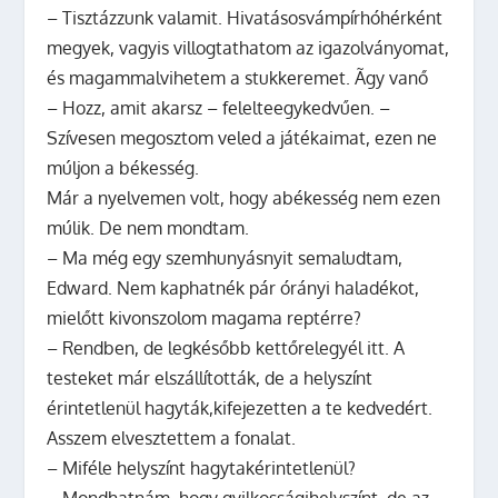
– Tisztázzunk valamit. Hivatásosvámpírhóhérként
megyek, vagyis villogtathatom az igazolványomat,
és magammalvihetem a stukkeremet. Ãgy vanő
– Hozz, amit akarsz – felelteegykedvűen. –
Szívesen megosztom veled a játékaimat, ezen ne
múljon a békesség.
Már a nyelvemen volt, hogy abékesség nem ezen
múlik. De nem mondtam.
– Ma még egy szemhunyásnyit semaludtam,
Edward. Nem kaphatnék pár órányi haladékot,
mielőtt kivonszolom magama reptérre?
– Rendben, de legkésőbb kettőrelegyél itt. A
testeket már elszállították, de a helyszínt
érintetlenül hagyták,kifejezetten a te kedvedért.
Asszem elvesztettem a fonalat.
– Miféle helyszínt hagytakérintetlenül?