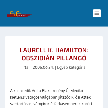
LAURELL K. HAMILTON:
OBSZIDIÁN PILLANGÓ
Írta:
|
2006.06.24.
|
Egyéb kategória
A kilencedik
Anita Blake
-regény Új-Mexikó
kietlen,sivatagos világában játszódik, ősi Azték
szertartások, vámpírok ésfarkasemberek között.