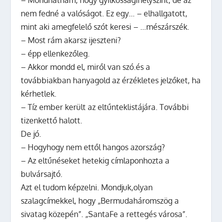
– Mondhatnám, hogy gyilkosságihelyszínt, de az
nem fedné a valóságot. Ez egy… – elhallgatott,
mint aki amegfelelő szót keresi – …mészárszék.
– Most rám akarsz ijeszteni?
– épp ellenkezőleg.
– Akkor mondd el, miről van szó.és a
továbbiakban hanyagold az érzékletes jelzőket, ha
kérhetlek.
– Tíz ember került az eltűnteklistájára. További
tizenkettő halott.
De jó.
– Hogyhogy nem ettől hangos azország?
– Az eltűnéseket hetekig címlaponhozta a
bulvársajtó.
Azt el tudom képzelni. Mondjuk,olyan
szalagcímekkel, hogy „
Bermudaháromszög a
sivatag közepén
”. „
SantaFe a rettegés városa
”.