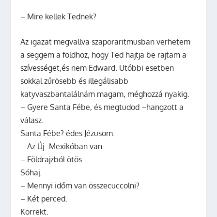
– Mire kellek Tednek?
Az igazat megvallva szaporaritmusban verhetem
a seggem a földhöz, hogy Ted hajtja be rajtam a
szívességet,és nem Edward. Utóbbi esetben
sokkal zűrösebb és illegálisabb
katyvaszbantalálnám magam, méghozzá nyakig.
– Gyere Santa Fébe, és megtudod –hangzott a
válasz.
Santa Fébe? édes Jézusom.
– Az Új–Mexikóban van.
– Földrajzból ötös.
Sóhaj.
– Mennyi időm van összecuccolni?
– Két perced.
Korrekt.