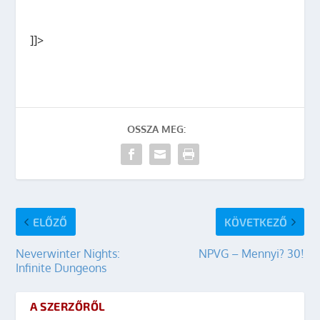
]]>
OSSZA MEG:
ELŐZŐ
KÖVETKEZŐ
Neverwinter Nights:
NPVG – Mennyi? 30!
Infinite Dungeons
A SZERZŐRŐL