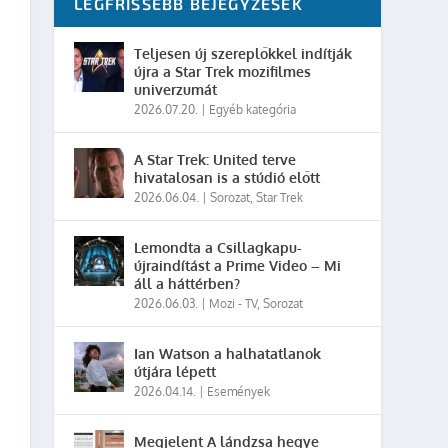
LEGFRISSEBB BEJEGYZÉSEK
Teljesen új szereplőkkel indítják
újra a Star Trek mozifilmes
univerzumát
2026.07.20.
|
Egyéb kategória
A Star Trek: United terve
hivatalosan is a stúdió előtt
2026.06.04.
|
Sorozat
,
Star Trek
Lemondta a Csillagkapu-
újraindítást a Prime Video – Mi
áll a háttérben?
2026.06.03.
|
Mozi - TV
,
Sorozat
Ian Watson a halhatatlanok
útjára lépett
2026.04.14.
|
Események
Megjelent A lándzsa hegye