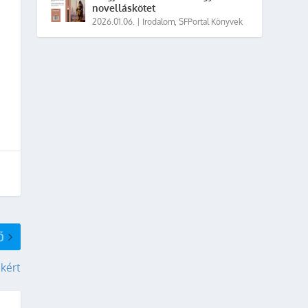
novelláskötet
2026.01.06.
|
Irodalom
,
SFPortal Könyvek
Ő
kért