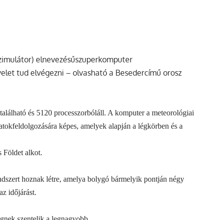
 szimulátor) elnevezésűszuperkomputer
velet tud elvégezni – olvasható a Besedercímű orosz
alálható és 5120 processzorbóláll. A komputer a meteorológiai
tokfeldolgozására képes, amelyek alapján a légkörben és a
s Földet alkot.
endszert hoznak létre, amelya bolygó bármelyik pontján négy
z időjárást.
égnek szentelik a legnagyobb