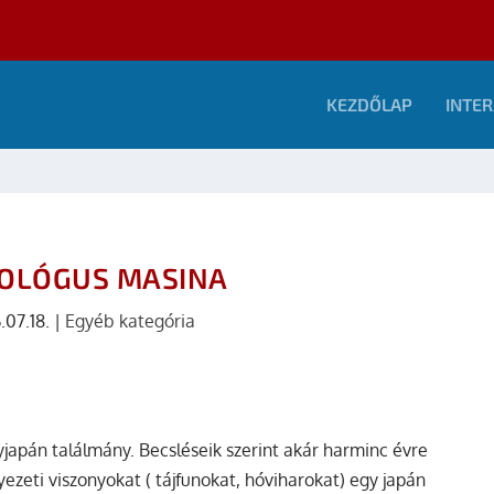
KEZDŐLAP
INTER
OLÓGUS MASINA
.07.18.
|
Egyéb kategória
yjapán találmány. Becsléseik szerint akár harminc évre
yezeti viszonyokat ( tájfunokat, hóviharokat) egy japán