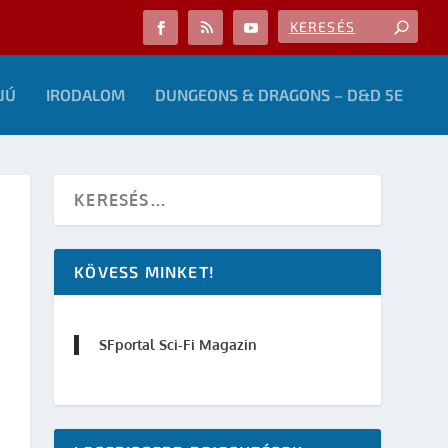
JÚ
IRODALOM
DUNGEONS & DRAGONS – D&D 5E
KÖVESS MINKET!
SFportal Sci-Fi Magazin