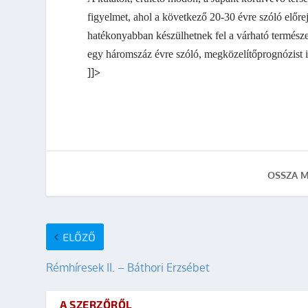
figyelmet, ahol a következő 20-30 évre szóló előrej
hatékonyabban készülhetnek fel a várható természe
egy háromszáz évre szóló, megközelítőprognózist is
]]>
OSSZA M
ELŐZŐ
Rémhíresek II. – Báthori Erzsébet
A SZERZŐRŐL