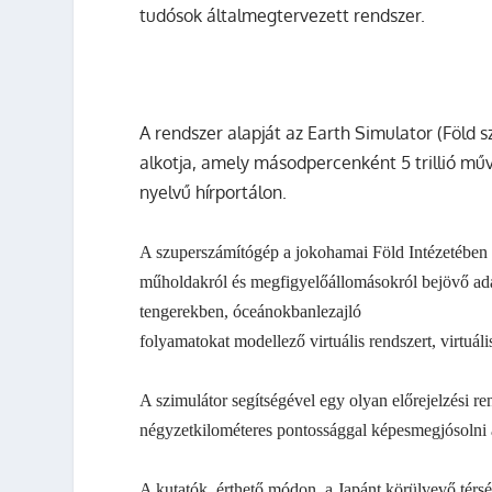
tudósok általmegtervezett rendszer.
A rendszer alapját az Earth Simulator (Föld
alkotja, amely másodpercenként 5 trillió mű
nyelvű hírportálon.
A szuperszámítógép a jokohamai Föld Intézetében t
műholdakról és megfigyelőállomásokról bejövő ada
tengerekben, óceánokbanlezajló
folyamatokat modellező virtuális rendszert, virtuáli
A szimulátor segítségével egy olyan előrejelzési r
négyzetkilométeres pontossággal képesmegjósolni a
A kutatók, érthető módon, a Japánt körülvevő térs