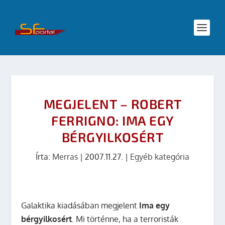
MEGJELENT – ROBERT
FERRIGNO: IMA EGY
BÉRGYILKOSÉRT
Írta:
Merras
|
2007.11.27.
|
Egyéb kategória
Galaktika kiadásában megjelent
Ima egy
bérgyilkosért
. Mi történne, ha a terroristák