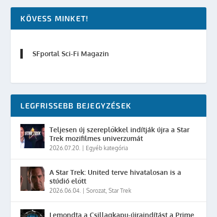
KÖVESS MINKET!
SFportal Sci-Fi Magazin
LEGFRISSEBB BEJEGYZÉSEK
Teljesen új szereplőkkel indítják újra a Star
Trek mozifilmes univerzumát
2026.07.20.
|
Egyéb kategória
A Star Trek: United terve hivatalosan is a
stúdió előtt
2026.06.04.
|
Sorozat
,
Star Trek
Lemondta a Csillagkapu-újraindítást a Prime