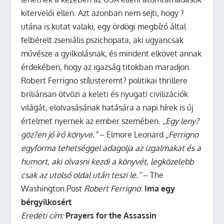
kitervelői ellen. Azt azonban nem sejti, hogy ?
utána is kutat valaki, egy ördögi megbízó által
felbérelt zseniális pszichopata, aki ugyancsak
művésze a gyilkolásnak, és mindent elkövet annak
érdekében, hogy az igazság titokban maradjon.
Robert Ferrigno stílusteremt? politikai thrillere
briliánsan ötvözi a keleti és nyugati civilizációk
világát, elolvasásának hatására a napi hírek is új
értelmet nyernek az ember szemében.
„Egy leny?
göz?en jó író könyve.”
– Elmore Leonard
„Ferrigno
egyforma tehetséggel adagolja az izgalmakat és a
humort, aki olvasni kezdi a könyvét, legközelebb
csak az utolsó oldal után teszi le.”
– The
Washington Post
Robert Ferrigno
:
Ima egy
bérgyilkosért
Eredeti cím:
Prayers for the Assassin