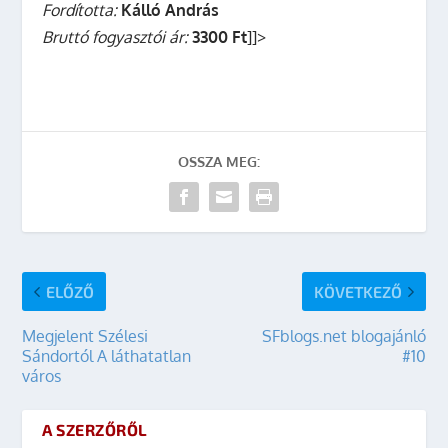
Fordította:
Kálló András
Bruttó fogyasztói ár:
3300 Ft
]]>
OSSZA MEG:
ELŐZŐ
KÖVETKEZŐ
Megjelent Szélesi
SFblogs.net blogajánló
Sándortól A láthatatlan
#10
város
A SZERZŐRŐL