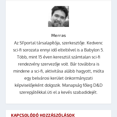
Merras
Az SFportal társalapítója, szerkesztője. Kedvenc
sci-fi sorozata ennyi idő elteltével is a Babylon 5.
Több, mint 15 éven keresztül számtalan sci-fi
rendezvény szervezője volt. Bár továbbra is
mindene a sci-fi, aktivitása alább hagyott, mióta
egy belvárosi kerület önkormányzati
képviselőjeként dolgozik. Manapság főleg D&D
szerepjátékkal üti el a kevés szabadidejét.
KAPCSOLÓDÓ HOZZÁSZÓLÁSOK