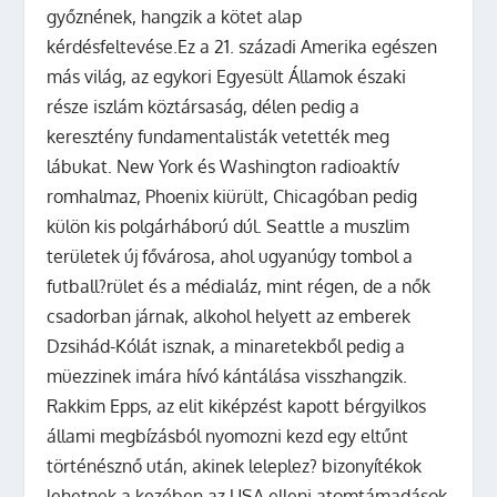
győznének, hangzik a kötet alap
kérdésfeltevése.
Ez a 21. századi Amerika egészen
más világ, az egykori Egyesült Államok északi
része iszlám köztársaság, délen pedig a
keresztény fundamentalisták vetették meg
lábukat. New York és Washington radioaktív
romhalmaz, Phoenix kiürült, Chicagóban pedig
külön kis polgárháború dúl. Seattle a muszlim
területek új fővárosa, ahol ugyanúgy tombol a
futball?rület és a médialáz, mint régen, de a nők
csadorban járnak, alkohol helyett az emberek
Dzsihád-Kólát isznak, a minaretekből pedig a
müezzinek imára hívó kántálása visszhangzik.
Rakkim Epps, az elit kiképzést kapott bérgyilkos
állami megbízásból nyomozni kezd egy eltűnt
történésznő után, akinek leleplez? bizonyítékok
lehetnek a kezében az USA elleni atomtámadások