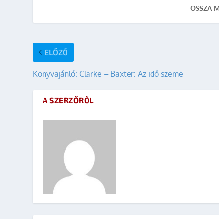
OSSZA M
ELŐZŐ
Könyvajánló: Clarke – Baxter: Az idő szeme
A SZERZŐRŐL