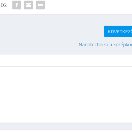
EG:
KÖVETKEZ
Nanotechnika a középko