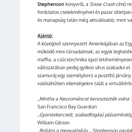
Stephenson
könyvről, a
Snow Crash
című re
fordulatos cselekményével és pazar ötletpará
és manapság talán még aktuálisabb, mint va
Ajánló:
A közeljövő szennyezett Amerikájában az Egy
működő mini-társadalmak; az egyik leghatéko
maffia; a csúcstechnika igazi letéteményese
változatában pedig gyilkos vírus szabadul el.
szamuráj egy személyben) a pusztító járvány
valószínűtlen ellenségekre talál a virtuált
„Mintha a Neurománcot keresztezték volna T
San Francisco Bay Guardian
„Gyorstekercselt, szabadfogású plázamitológ
William Gibson
„Briliáns a megvalósítás… Stephenson parádés