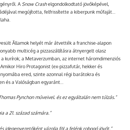
gényről. A
Snow Crash
elgondolkodtató jövőképével,
déjával megújította, felfrissítette a kiberpunk műfaját…
laha.
esült Ãllamok helyét már átvették a franchise-alapon
nyabb multicég a pizzaszállításra átnyergelt olasz
i a kurírok; a Metaverzumban, az internet háromdimenziós
 Amikor Hiro Protagonist (ex-pizzafutár, hekker és
 nyomába ered, szinte azonnal régi barátokra és
érben és a Valóságban egyaránt…
homas Pynchon műveivel. és ez egyáltalán nem túlzás.”
ia a 21. század számára.”
 idegenvezetőként vázolja föl a felénk robogó jövőt.”