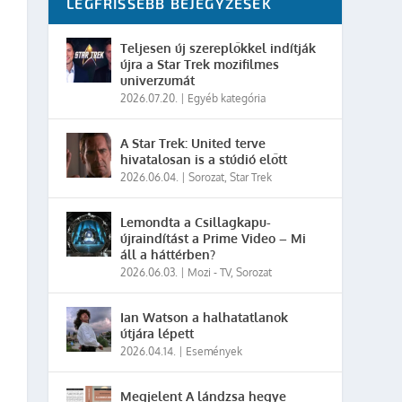
LEGFRISSEBB BEJEGYZÉSEK
Teljesen új szereplőkkel indítják
újra a Star Trek mozifilmes
univerzumát
2026.07.20.
|
Egyéb kategória
A Star Trek: United terve
hivatalosan is a stúdió előtt
2026.06.04.
|
Sorozat
,
Star Trek
Lemondta a Csillagkapu-
újraindítást a Prime Video – Mi
áll a háttérben?
2026.06.03.
|
Mozi - TV
,
Sorozat
Ian Watson a halhatatlanok
útjára lépett
2026.04.14.
|
Események
Megjelent A lándzsa hegye