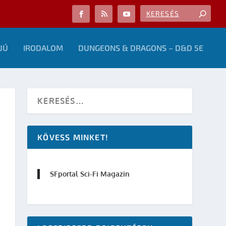
JÚ
IRODALOM
DUNGEONS & DRAGONS – D&D 5E
KÖVESS MINKET!
SFportal Sci-Fi Magazin