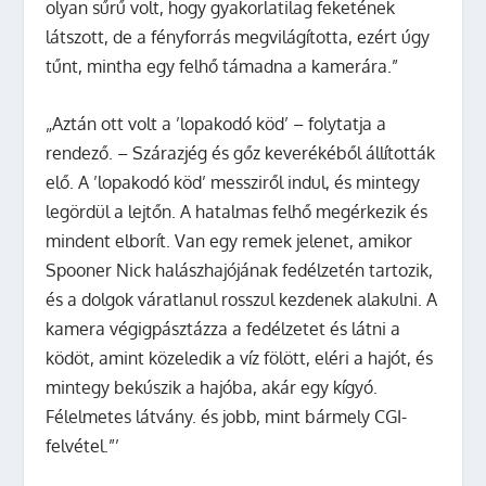
olyan sűrű volt, hogy gyakorlatilag feketének
látszott, de a fényforrás megvilágította, ezért úgy
tűnt, mintha egy felhő támadna a kamerára.”
„Aztán ott volt a ’lopakodó köd’ – folytatja a
rendező. – Szárazjég és gőz keverékéből állították
elő. A ’lopakodó köd’ messziről indul, és mintegy
legördül a lejtőn. A hatalmas felhő megérkezik és
mindent elborít. Van egy remek jelenet, amikor
Spooner Nick halászhajójának fedélzetén tartozik,
és a dolgok váratlanul rosszul kezdenek alakulni. A
kamera végigpásztázza a fedélzetet és látni a
ködöt, amint közeledik a víz fölött, eléri a hajót, és
mintegy bekúszik a hajóba, akár egy kígyó.
Félelmetes látvány. és jobb, mint bármely CGI-
felvétel.”’