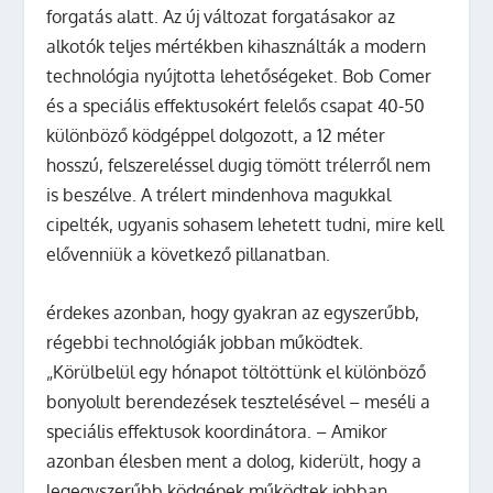
forgatás alatt. Az új változat forgatásakor az
alkotók teljes mértékben kihasználták a modern
technológia nyújtotta lehetőségeket. Bob Comer
és a speciális effektusokért felelős csapat 40-50
különböző ködgéppel dolgozott, a 12 méter
hosszú, felszereléssel dugig tömött trélerről nem
is beszélve. A trélert mindenhova magukkal
cipelték, ugyanis sohasem lehetett tudni, mire kell
elővenniük a következő pillanatban.
érdekes azonban, hogy gyakran az egyszerűbb,
régebbi technológiák jobban működtek.
„Körülbelül egy hónapot töltöttünk el különböző
bonyolult berendezések tesztelésével – meséli a
speciális effektusok koordinátora. – Amikor
azonban élesben ment a dolog, kiderült, hogy a
legegyszerűbb ködgépek működtek jobban.