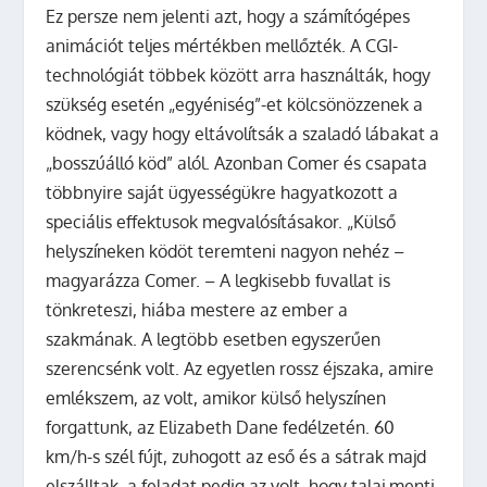
Ez persze nem jelenti azt, hogy a számítógépes
animációt teljes mértékben mellőzték. A CGI-
technológiát többek között arra használták, hogy
szükség esetén „egyéniség”-et kölcsönözzenek a
ködnek, vagy hogy eltávolítsák a szaladó lábakat a
„bosszúálló köd” alól. Azonban Comer és csapata
többnyire saját ügyességükre hagyatkozott a
speciális effektusok megvalósításakor. „Külső
helyszíneken ködöt teremteni nagyon nehéz –
magyarázza Comer. – A legkisebb fuvallat is
tönkreteszi, hiába mestere az ember a
szakmának. A legtöbb esetben egyszerűen
szerencsénk volt. Az egyetlen rossz éjszaka, amire
emlékszem, az volt, amikor külső helyszínen
forgattunk, az Elizabeth Dane fedélzetén. 60
km/h-s szél fújt, zuhogott az eső és a sátrak majd
elszálltak, a feladat pedig az volt, hogy talaj menti