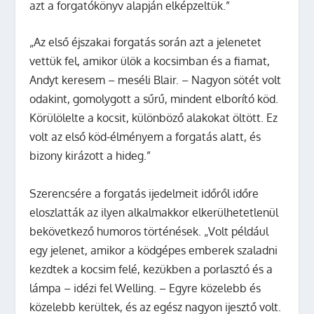
azt a forgatókönyv alapján elképzeltük.”
„Az első éjszakai forgatás során azt a jelenetet
vettük fel, amikor ülök a kocsimban és a fiamat,
Andyt keresem – meséli Blair. – Nagyon sötét volt
odakint, gomolygott a sűrű, mindent elborító köd.
Körülölelte a kocsit, különböző alakokat öltött. Ez
volt az első köd-élményem a forgatás alatt, és
bizony kirázott a hideg.”
Szerencsére a forgatás ijedelmeit időről időre
eloszlatták az ilyen alkalmakkor elkerülhetetlenül
bekövetkező humoros történések. „Volt például
egy jelenet, amikor a ködgépes emberek szaladni
kezdtek a kocsim felé, kezükben a porlasztó és a
lámpa – idézi fel Welling. – Egyre közelebb és
közelebb kerültek, és az egész nagyon ijesztő volt.