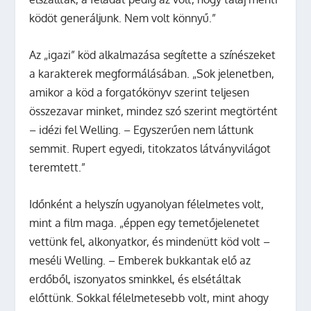
ködöt generáljunk. Nem volt könnyű.”
Az „igazi” köd alkalmazása segítette a színészeket
a karakterek megformálásában. „Sok jelenetben,
amikor a köd a forgatókönyv szerint teljesen
összezavar minket, mindez szó szerint megtörtént
– idézi fel Welling. – Egyszerűen nem láttunk
semmit. Rupert egyedi, titokzatos látványvilágot
teremtett.”
Időnként a helyszín ugyanolyan félelmetes volt,
mint a film maga. „éppen egy temetőjelenetet
vettünk fel, alkonyatkor, és mindenütt köd volt –
meséli Welling. – Emberek bukkantak elő az
erdőből, iszonyatos sminkkel, és elsétáltak
előttünk. Sokkal félelmetesebb volt, mint ahogy