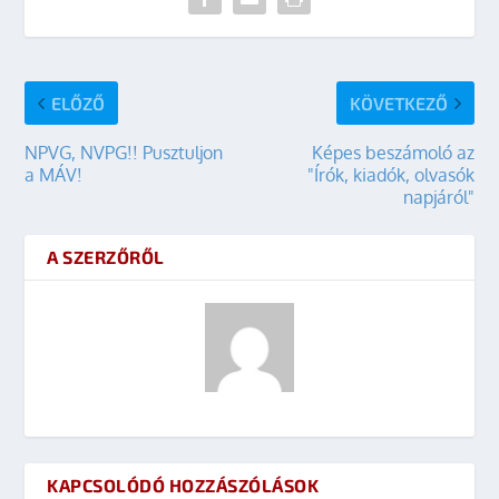
ELŐZŐ
KÖVETKEZŐ
NPVG, NVPG!! Pusztuljon
Képes beszámoló az
a MÁV!
"Írók, kiadók, olvasók
napjáról"
A SZERZŐRŐL
KAPCSOLÓDÓ HOZZÁSZÓLÁSOK