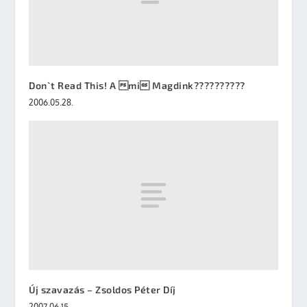
Don`t Read This! A mi Magdink??????????
2006.05.28.
Új szavazás – Zsoldos Péter Díj
2007.06.15.