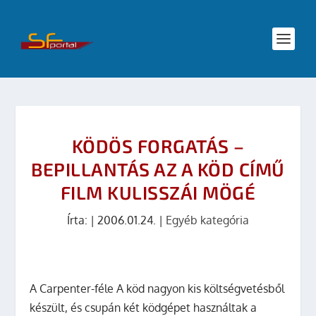
KÖDÖS FORGATÁS –
BEPILLANTÁS AZ A KÖD CÍMŰ
FILM KULISSZÁI MÖGÉ
Írta:
|
2006.01.24.
|
Egyéb kategória
A Carpenter-féle A köd nagyon kis költségvetésből
készült, és csupán két ködgépet használtak a