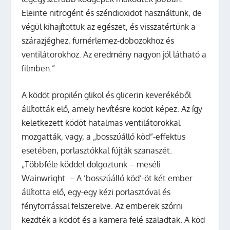
Eleinte nitrogént és széndioxidot használtunk, de
végül kihajítottuk az egészet, és visszatértünk a
szárazjéghez, furnérlemez-dobozokhoz és
ventilátorokhoz. Az eredmény nagyon jól látható a
filmben.”
A ködöt propilén glikol és glicerin keverékéből
állították elő, amely hevítésre ködöt képez. Az így
keletkezett ködöt hatalmas ventilátorokkal
mozgatták, vagy, a „bosszúálló köd”-effektus
esetében, porlasztókkal fújták szanaszét.
„Többféle köddel dolgoztunk – meséli
Wainwright. – A ’bosszúálló köd’-öt két ember
állította elő, egy-egy kézi porlasztóval és
fényforrással felszerelve. Az emberek szórni
kezdték a ködöt és a kamera felé szaladtak. A köd