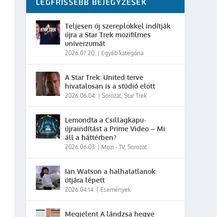
LEGFRISSEBB BEJEGYZÉSEK
Teljesen új szereplőkkel indítják
újra a Star Trek mozifilmes
univerzumát
2026.07.20.
|
Egyéb kategória
A Star Trek: United terve
hivatalosan is a stúdió előtt
2026.06.04.
|
Sorozat
,
Star Trek
Lemondta a Csillagkapu-
újraindítást a Prime Video – Mi
áll a háttérben?
2026.06.03.
|
Mozi - TV
,
Sorozat
Ian Watson a halhatatlanok
útjára lépett
2026.04.14.
|
Események
Megjelent A lándzsa hegye