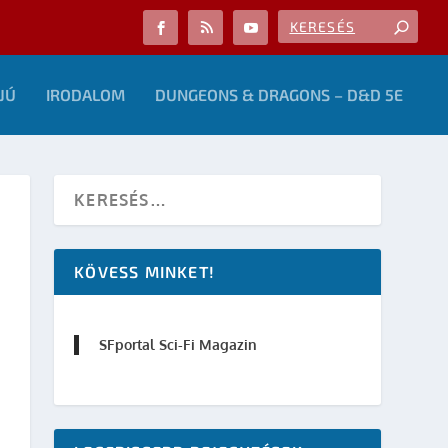
JÚ
IRODALOM
DUNGEONS & DRAGONS – D&D 5E
KÖVESS MINKET!
SFportal Sci-Fi Magazin