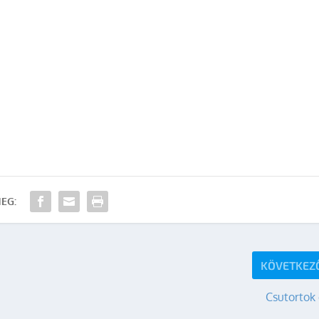
EG:
KÖVETKEZ
Csutortok