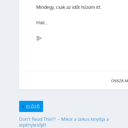
Mindegy, csak az időt húzom itt.
Hali…
]]>
OSSZA M
ELŐZŐ
Don’t Read This!!! – Mikor a laikus kinyitja a
lepénylesőjét