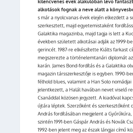
kilencvenes évek alakulóban lévő fantaszt
alkotások fognak a neve alatt a könyvesbo
s már a nyolcvanas évek elején elkezdett a sc
szerkesztett, majd egyetemistaként fordítással
Galaktika magazinba, majd tagja is lett a Ku
években született alkotásai adják az 1999-b
gerincét. 1987-re elkészítette
Kiálts farkast
cí
megszerezte a történelemtanári diplomát 
karán. James Bond-fordítás és a Galaktika ol
magazin társszerkesztője is egyben. 1990-b
félhold blues
, valamint a
Han Solo nomádjai
jelentkezett, a
Halál havában
nevet viselő 
Csanáddal közösen jegyzett. A kiadóval kapcs
újtára léptek. Szerzőként és szerkesztőként
András fordításában megjelent a
Gyűrűkúra
,
szintén 1991-ben Gáspár András és Novák Cs
1992-ben jelent meg az
észak lángjai
című kö