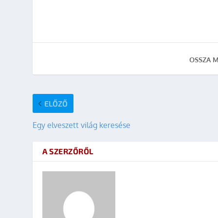
OSSZA M
ELŐZŐ
Egy elveszett világ keresése
A SZERZŐRŐL