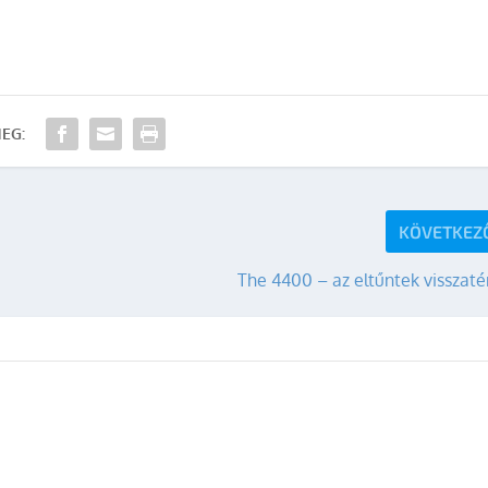
EG:
KÖVETKEZ
The 4400 – az eltűntek visszat