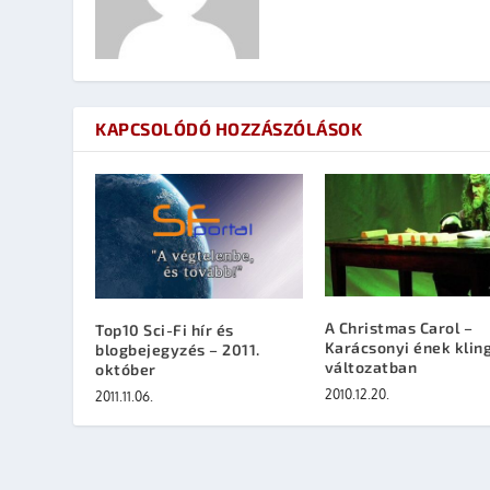
KAPCSOLÓDÓ HOZZÁSZÓLÁSOK
A Christmas Carol –
Top10 Sci-Fi hír és
Karácsonyi ének klin
blogbejegyzés – 2011.
változatban
október
2010.12.20.
2011.11.06.