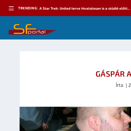
TRENDING:
A Star Trek: United terve hivatalosan is a stúdió előtt...
GÁSPÁR 
Írta:
|
2