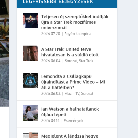
LEGFRISSEBB BEJEGYZÉSEK
Teljesen új szereplőkkel indítják
újra a Star Trek mozifilmes
univerzumát
2026.07.20.
|
Egyéb kategória
A Star Trek: United terve
hivatalosan is a stúdió előtt
2026.06.04.
|
Sorozat
,
Star Trek
Lemondta a Csillagkapu-
újraindítást a Prime Video – Mi
áll a háttérben?
2026.06.03.
|
Mozi - TV
,
Sorozat
Ian Watson a halhatatlanok
útjára lépett
2026.04.14.
|
Események
Megjelent A lándzsa hegye