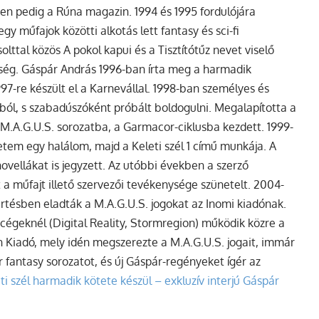
en pedig a Rúna magazin. 1994 és 1995 fordulójára
y műfajok közötti alkotás lett fantasy és sci-fi
solt
tal közös
A pokol kapui
és a
Tisztítótűz
nevet viselő
nség. Gáspár András 1996-ban írta meg a harmadik
997-re készült el a
Karnevállal
. 1998-ban személyes és
ásból, s szabadúszóként próbált boldogulni. Megalapította a
 M.A.G.U.S. sorozatba, a
Garmacor-ciklusba
kezdett.
1999-
letem egy halálom
, majd a
Keleti szél 1
című munkája. A
vellákat is jegyzett. Az utóbbi években a szerző
a műfajt illető szervezői tevékenysége szünetelt. 2004-
tésben eladták a M.A.G.U.S. jogokat az Inomi kiadónak.
 cégeknél (Digital Reality, Stormregion) működik közre a
 Kiadó, mely idén megszerezte a M.A.G.U.S. jogait, immár
 fantasy sorozatot, és új Gáspár-regényeket ígér az
ti szél harmadik kötete készül – exkluzív interjú Gáspár