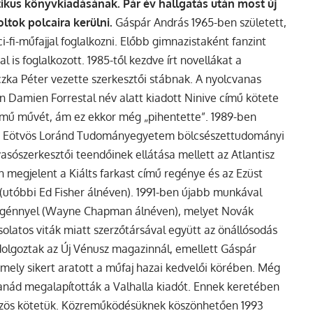
ikus könyvkiadásának. Pár év hallgatás után most új
ltok polcaira kerülni.
Gáspár András 1965-ben született,
i-fi-műfajjal foglalkozni. Előbb gimnazistaként fanzint
 is foglalkozott. 1985-től kezdve írt novellákat a
czka Péter vezette szerkesztői stábnak. A nyolcvanas
en Damien Forrestal név alatt kiadott
Ninive
című kötete
mű művét, ám ez ekkor még „pihentette”.
1989-ben
az Eötvös Loránd Tudományegyetem bölcsészettudományi
vasószerkesztői teendőinek ellátása mellett az Atlantisz
en megjelent a
Kiálts farkast
című regénye és az
Ezüst
(utóbbi Ed Fisher álnéven). 1991-ben újabb munkával
regénnyel (Wayne Chapman álnéven), melyet Novák
olatos viták miatt szerzőtársával együtt az önállósodás
 dolgoztak az Új Vénusz magazinnál, emellett Gáspár
 mely sikert aratott a műfaj hazai kedvelői körében. Még
anád megalapították a Valhalla kiadót.
Ennek keretében
zös kötetük. Közreműködésüknek köszönhetően 1993