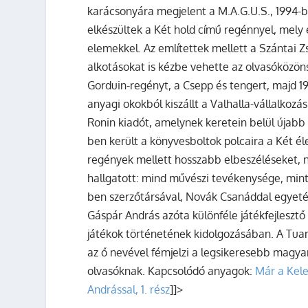
karácsonyára megjelent a M.A.G.U.S., 1994-b
elkészültek a
Két hold
című regénnyel, mely eg
elemekkel. Az említettek mellett a
Szántai Z
alkotásokat is kézbe vehette az olvasóközö
Gorduin-regényt, a
Csepp és tengert
, majd 1
anyagi okokból kiszállt a Valhalla-vállalkoz
Ronin kiadót, amelynek keretein belül újabb
ben került a könyvesboltok polcaira a
Két é
regények mellett hosszabb elbeszéléseket, no
hallgatott: mind művészi tevékenysége, mint 
ben szerzőtársával, Novák Csanáddal egyetér
Gáspár András azóta különféle játékfejlesztő
játékok történetének kidolgozásában. A Tuan
az ő nevével fémjelzi a legsikeresebb magyar
olvasóknak.
Kapcsolódó anyagok:
Már a Kele
Andrással, 1. rész
]]>