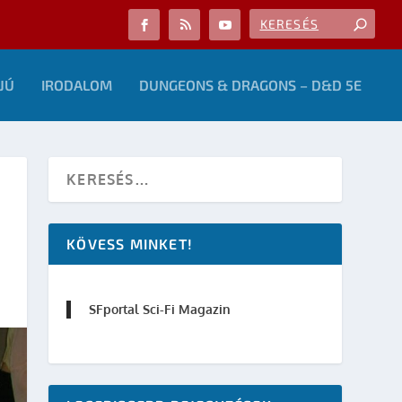
JÚ
IRODALOM
DUNGEONS & DRAGONS – D&D 5E
KÖVESS MINKET!
SFportal Sci-Fi Magazin