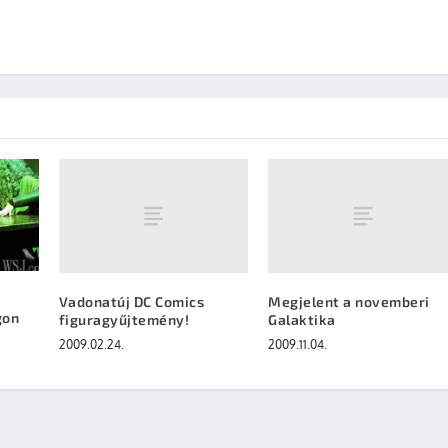
Vadonatúj DC Comics
Megjelent a novemberi
gon
figuragyűjtemény!
Galaktika
2009.02.24.
2009.11.04.