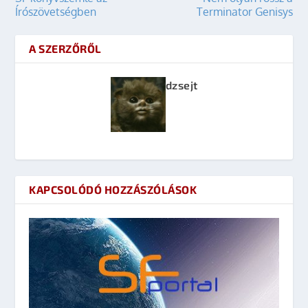
Írószövetségben
Terminator Genisys
A SZERZŐRŐL
dzsejt
KAPCSOLÓDÓ HOZZÁSZÓLÁSOK