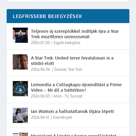
LEGFRISSEBB BEJEGYZÉSEK
Teljesen új szereplőkkel indítják újra a Star
Trek mozifilmes univerzumát
2026.07.20.
|
Egyéb kategória
A Star Trek: United terve hivatalosan is a
stúdió előtt
2026.06.04.
|
Sorozat
,
Star Trek
Lemondta a Csillagkapu-újraindítást a Prime
Video – Mi áll a háttérben?
2026.06.03.
|
Mozi - TV
,
Sorozat
Ian Watson a halhatatlanok útjára lépett
2026.04.14.
|
Események
Megjelent A lándzsa hegye novelláskötet