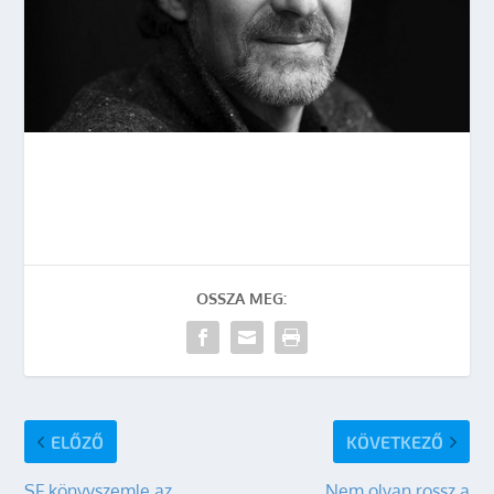
OSSZA MEG:
ELŐZŐ
KÖVETKEZŐ
SF könyvszemle az
Nem olyan rossz a