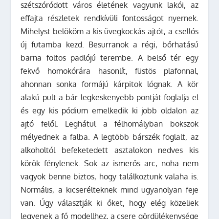
szétszóródott város életének vagyunk lakói, az
effajta részletek rendkívüli fontosságot nyernek.
Mihelyst belököm a kis üvegkockás ajtót, a csellós
új futamba kezd. Besurranok a régi, bőrhatású
barna foltos padlójú terembe. A belső tér egy
fekvő homokórára hasonlít, füstös plafonnal,
ahonnan sonka formájú kárpitok lógnak. A kör
alakú pult a bár legkeskenyebb pontját foglalja el
és egy kis pódium emelkedik ki jobb oldalon az
ajtó felől. Leghátul a félhomályban bokszok
mélyednek a falba. A legtöbb bárszék foglalt, az
alkoholtól befeketedett asztalokon nedves kis
körök fénylenek. Sok az ismerős arc, noha nem
vagyok benne biztos, hogy találkoztunk valaha is.
Normális, a kicserélteknek mind ugyanolyan feje
van. Úgy választják ki őket, hogy elég közeliek
legyenek a fő modellhez, a csere gördülékenysége