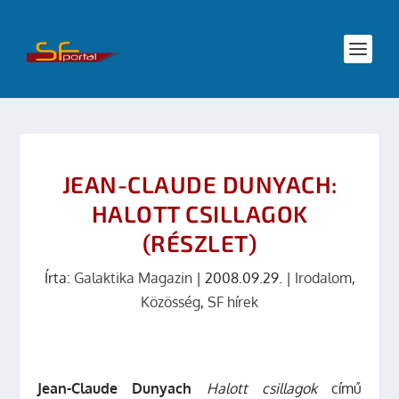
JEAN-CLAUDE DUNYACH:
HALOTT CSILLAGOK
(RÉSZLET)
Írta:
Galaktika Magazin
|
2008.09.29.
|
Irodalom
,
Közösség
,
SF hírek
Jean-Claude Dunyach
Halott csillagok
című