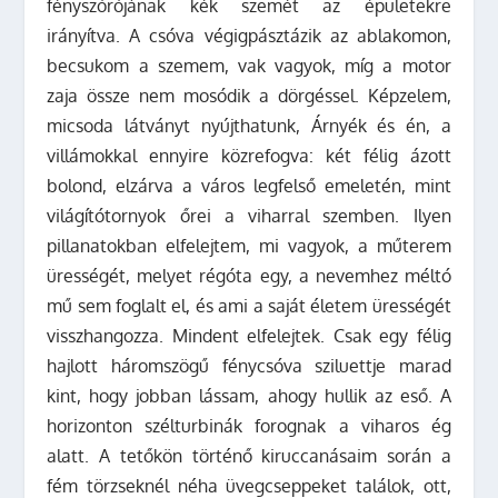
fényszórójának kék szemét az épületekre
irányítva. A csóva végigpásztázik az ablakomon,
becsukom a szemem, vak vagyok, míg a motor
zaja össze nem mosódik a dörgéssel. Képzelem,
micsoda látványt nyújthatunk, Árnyék és én, a
villámokkal ennyire közrefogva: két félig ázott
bolond, elzárva a város legfelső emeletén, mint
világítótornyok őrei a viharral szemben. Ilyen
pillanatokban elfelejtem, mi vagyok, a műterem
ürességét, melyet régóta egy, a nevemhez méltó
mű sem foglalt el, és ami a saját életem ürességét
visszhangozza. Mindent elfelejtek. Csak egy félig
hajlott háromszögű fénycsóva sziluettje marad
kint, hogy jobban lássam, ahogy hullik az eső. A
horizonton szélturbinák forognak a viharos ég
alatt. A tetőkön történő kiruccanásaim során a
fém törzseknél néha üvegcseppeket találok, ott,