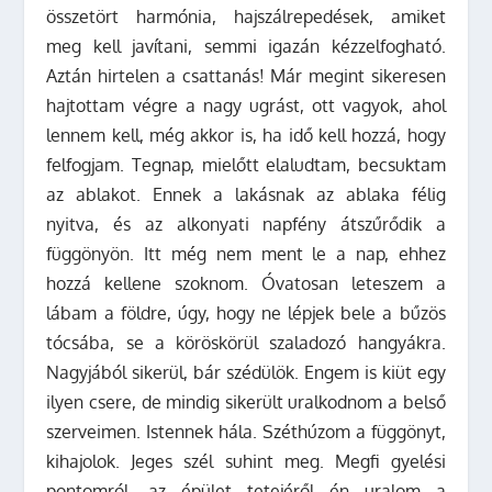
összetört harmónia, hajszálrepedések, amiket
meg kell javítani, semmi igazán kézzelfogható.
Aztán hirtelen a csattanás! Már megint sikeresen
hajtottam végre a nagy ugrást, ott vagyok, ahol
lennem kell, még akkor is, ha idő kell hozzá, hogy
felfogjam. Tegnap, mielőtt elaludtam, becsuktam
az ablakot. Ennek a lakásnak az ablaka félig
nyitva, és az alkonyati napfény átszűrődik a
függönyön. Itt még nem ment le a nap, ehhez
hozzá kellene szoknom. Óvatosan leteszem a
lábam a földre, úgy, hogy ne lépjek bele a bűzös
tócsába, se a köröskörül szaladozó hangyákra.
Nagyjából sikerül, bár szédülök. Engem is kiüt egy
ilyen csere, de mindig sikerült uralkodnom a belső
szerveimen. Istennek hála. Széthúzom a függönyt,
kihajolok. Jeges szél suhint meg. Megfi gyelési
pontomról, az épület tetejéről én uralom a