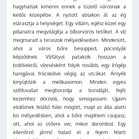
hagyhatlak kimenni ennek a tüzelő városnak a
kellős közepébe. A nyitott ablakon át az ég
elárasztja a helyiséget. Egy villám, egész közel egy
pillanatra megvilágítja a bíborvörös tetőket. A víz
megmarad a teraszok mélyedéseiben. Mindenütt,
ahol a város bőre besüpped, pocsolyák
képződnek. Vízfátyol patakzik hosszan a
boltívekről, vízesésként folyik tovább, egy írógép
hangjával fröcskölve végig az utcákat. Árnyék
kinyújtózik a mellkasomon. Minden egyes
szélfuvallat megborzolja a bundáját, fejét
kezemhez dörzsöli, hogy simogassam. Ujjaim
elidőznek felálló fülei mögött, majd az álla alatti
kis mélyedésben, ahol a bőre majdnem csupasz,
ott, ahol az ütőere ver, mikor dorombol. Egy
ellenőrző jármű halad el a fejem felett