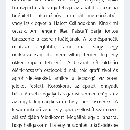
transzportálták: vagy lehívja az adatot a lakásba
beépített információs terminál memóriájából,
vagy iszik egyet a Halott Csillagokban. Kinek mi
tetszik. Ami engem illet, Falstaff bárja fontos
láncszeme a csere rituáléjának. A teknőspáncélt
mintázó cégtábla, ami már vagy egy
örökkévalóság óta nem villog, ferdén lóg egy
okker kupola tetejéről. A bejárat két oldalán
élénkrózsaszín oszlopok állnak, tele graffi tivel és
apróhirdetésekkel, amikre a lecsorgó víz sötét
jeleket festett. Köröskörül az épület fonnyadt
húsa. A csehó egy lyukas garast sem ér, mégis, ez
az egyik legmágikusabb hely, amit ismerek. A
kiszüremkedő zene egy igazi csellóstól származik,
aki szólójába feledkezett. Megállok egy pillanatra,
hogy hallgassam. Ha egy huszonhét tükröződésbe