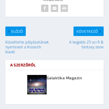
ELŐZŐ
KÖVETKEZŐ
Közzétette pályázatának
A legjobb 25 sci fi &
nyerteseit a Kossuth
fantasy zene
kiadó
A SZERZŐRŐL
Galaktika Magazin