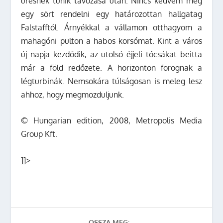
üresnek tűnik távozása után. Nincs kedvem még
egy sört rendelni egy határozottan hallgatag
Falstafftól. Árnyékkal a vállamon otthagyom a
mahagóni pulton a habos korsómat. Kint a város
új napja kezdődik, az utolsó éjjeli tócsákat beitta
már a föld redőzete. A horizonton forognak a
légturbinák. Nemsokára túlságosan is meleg lesz
ahhoz, hogy megmozduljunk.
© Hungarian edition, 2008, Metropolis Media
Group Kft.
]]>
OSSZA MEG: