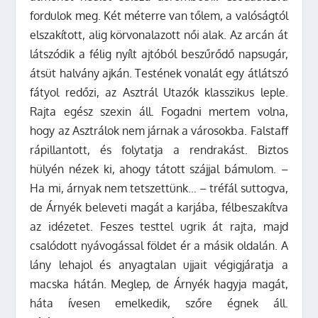
fordulok meg. Két méterre van tőlem, a valóságtól
elszakított, alig körvonalazott női alak. Az arcán át
látszódik a félig nyílt ajtóból beszűrődő napsugár,
átsüt halvány ajkán. Testének vonalát egy átlátszó
fátyol redőzi, az Asztrál Utazók klasszikus leple.
Rajta egész szexin áll. Fogadni mertem volna,
hogy az Asztrálok nem járnak a városokba. Falstaff
rápillantott, és folytatja a rendrakást. Biztos
hülyén nézek ki, ahogy tátott szájjal bámulom. –
Ha mi, árnyak nem tetszettünk… – tréfál suttogva,
de Árnyék beleveti magát a karjába, félbeszakítva
az idézetet. Feszes testtel ugrik át rajta, majd
csalódott nyávogással földet ér a másik oldalán. A
lány lehajol és anyagtalan ujjait végigjáratja a
macska hátán. Meglep, de Árnyék hagyja magát,
háta ívesen emelkedik, szőre égnek áll.