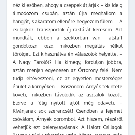
néz ki esőben, ahogy a cseppek átjárják – kis ideig
álmodozom csupán, aztán újra meghallom a
hangját, s akaratom ellenére hegyezem fülem: – A
csillagközi transzportok új raktárát keresem. Azt
mondták, ebben a szektorban van. Falstaff
gondolkozni kezd, miközben megállás nélkül
törölget. Ezt kihasználva én válaszolok helyette. –
A Nagy Tárolót? Ha kimegy, forduljon jobbra,
aztán menjen egyenesen az Őrtorony felé. Nem
tudja eltéveszteni, ez az egyetlen mesterséges
épület a környéken. – Köszönöm. Árnyék tekintete
követi, miközben távolodik az asztalok között.
Elérve a félig nyitott ajtót még odaveti: –
Kívánjanak sok szerencsét! Csendben a fejemet
csóválom, Árnyék dorombol. Azt hiszem, részéről
vehetjük ezt belenyugvásnak. A Halott Csillagok