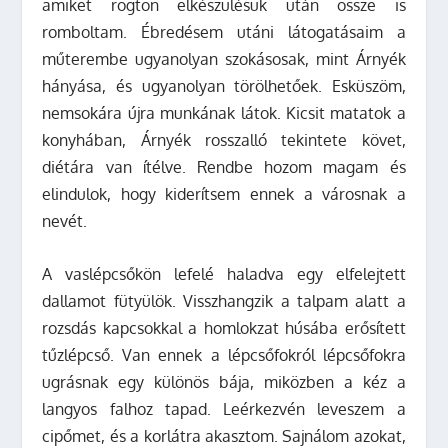
amiket rögtön elkészülésük után össze is
romboltam. Ébredésem utáni látogatásaim a
műterembe ugyanolyan szokásosak, mint Árnyék
hányása, és ugyanolyan törölhetőek. Esküszöm,
nemsokára újra munkának látok. Kicsit matatok a
konyhában, Árnyék rosszalló tekintete követ,
diétára van ítélve. Rendbe hozom magam és
elindulok, hogy kiderítsem ennek a városnak a
nevét.
A vaslépcsőkön lefelé haladva egy elfelejtett
dallamot fütyülök. Visszhangzik a talpam alatt a
rozsdás kapcsokkal a homlokzat húsába erősített
tűzlépcső. Van ennek a lépcsőfokról lépcsőfokra
ugrásnak egy különös bája, miközben a kéz a
langyos falhoz tapad. Leérkezvén leveszem a
cipőmet, és a korlátra akasztom. Sajnálom azokat,