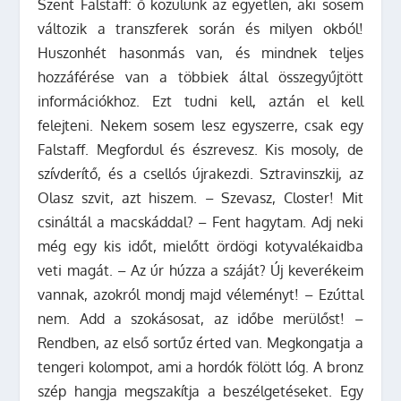
Szent Falstaff: ő közülünk az egyetlen, aki sosem
változik a transzferek során és milyen okból!
Huszonhét hasonmás van, és mindnek teljes
hozzáférése van a többiek által összegyűjtött
információkhoz. Ezt tudni kell, aztán el kell
felejteni. Nekem sosem lesz egyszerre, csak egy
Falstaff. Megfordul és észrevesz. Kis mosoly, de
szívderítő, és a csellós újrakezdi. Sztravinszkij, az
Olasz szvit, azt hiszem. – Szevasz, Closter! Mit
csináltál a macskáddal? – Fent hagytam. Adj neki
még egy kis időt, mielőtt ördögi kotyvalékaidba
veti magát. – Az úr húzza a száját? Új keverékeim
vannak, azokról mondj majd véleményt! – Ezúttal
nem. Add a szokásosat, az időbe merülőst! –
Rendben, az első sortűz érted van. Megkongatja a
tengeri kolompot, ami a hordók fölött lóg. A bronz
szép hangja megszakítja a beszélgetéseket. Egy