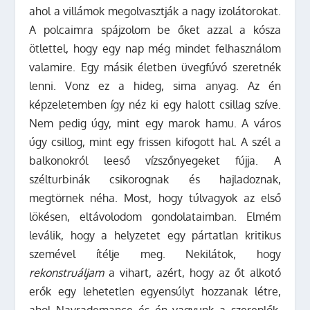
ahol a villámok megolvasztják a nagy izolátorokat.
A polcaimra spájzolom be őket azzal a kósza
ötlettel, hogy egy nap még mindet felhasználom
valamire. Egy másik életben üvegfúvó szeretnék
lenni. Vonz ez a hideg, sima anyag. Az én
képzeletemben így néz ki egy halott csillag szíve.
Nem pedig úgy, mint egy marok hamu. A város
úgy csillog, mint egy frissen kifogott hal. A szél a
balkonokról leeső vízszőnyegeket fújja. A
szélturbinák csikorognak és hajladoznak,
megtörnek néha. Most, hogy túlvagyok az első
lökésen, eltávolodom gondolataimban. Elmém
leválik, hogy a helyzetet egy pártatlan kritikus
szemével ítélje meg. Nekilátok, hogy
rekonstruáljam
a vihart, azért, hogy az őt alkotó
erők egy lehetetlen egyensúlyt hozzanak létre,
ahol Nayrademance és én vagyunk a szereplők.