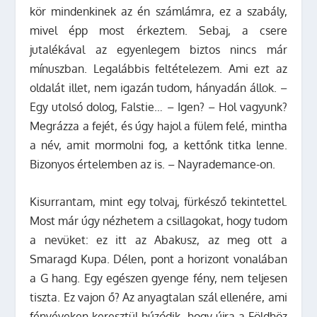
kör mindenkinek az én számlámra, ez a szabály,
mivel épp most érkeztem. Sebaj, a csere
jutalékával az egyenlegem biztos nincs már
mínuszban. Legalábbis feltételezem. Ami ezt az
oldalát illet, nem igazán tudom, hányadán állok. –
Egy utolsó dolog, Falstie… – Igen? – Hol vagyunk?
Megrázza a fejét, és úgy hajol a fülem felé, mintha
a név, amit mormolni fog, a kettőnk titka lenne.
Bizonyos értelemben az is. – Nayrademance-on.
Kisurrantam, mint egy tolvaj, fürkésző tekintettel.
Most már úgy nézhetem a csillagokat, hogy tudom
a nevüket: ez itt az Abakusz, az meg ott a
Smaragd Kupa. Délen, pont a horizont vonalában
a G hang. Egy egészen gyenge fény, nem teljesen
tiszta. Ez vajon ő? Az anyagtalan szál ellenére, ami
fényéveken keresztül húzódik, hogy újra a Földhöz