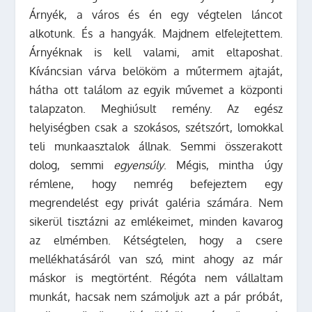
Árnyék, a város és én egy végtelen láncot
alkotunk. És a hangyák. Majdnem elfelejtettem.
Árnyéknak is kell valami, amit eltaposhat.
Kíváncsian várva belököm a műtermem ajtaját,
hátha ott találom az egyik művemet a központi
talapzaton. Meghiúsult remény. Az egész
helyiségben csak a szokásos, szétszórt, lomokkal
teli munkaasztalok állnak. Semmi összerakott
dolog, semmi
egyensúly
. Mégis, mintha úgy
rémlene, hogy nemrég befejeztem egy
megrendelést egy privát galéria számára. Nem
sikerül tisztázni az emlékeimet, minden kavarog
az elmémben. Kétségtelen, hogy a csere
mellékhatásáról van szó, mint ahogy az már
máskor is megtörtént. Régóta nem vállaltam
munkát, hacsak nem számoljuk azt a pár próbát,