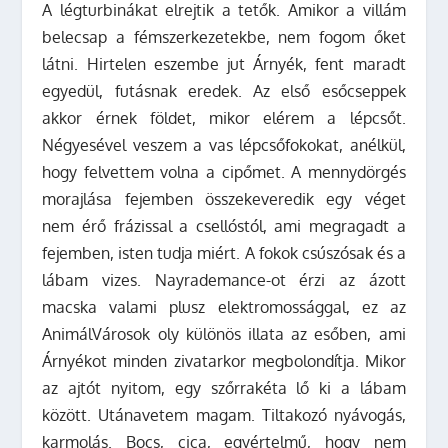
A légturbinákat elrejtik a tetők. Amikor a villám
belecsap a fémszerkezetekbe, nem fogom őket
látni. Hirtelen eszembe jut Árnyék, fent maradt
egyedül, futásnak eredek. Az első esőcseppek
akkor érnek földet, mikor elérem a lépcsőt.
Négyesével veszem a vas lépcsőfokokat, anélkül,
hogy felvettem volna a cipőmet. A mennydörgés
morajlása fejemben összekeveredik egy véget
nem érő frázissal a csellóstól, ami megragadt a
fejemben, isten tudja miért. A fokok csúszósak és a
lábam vizes. Nayrademance-ot érzi az ázott
macska valami plusz elektromossággal, ez az
AnimálVárosok oly különös illata az esőben, ami
Árnyékot minden zivatarkor megbolondítja. Mikor
az ajtót nyitom, egy szőrrakéta lő ki a lábam
között. Utánavetem magam. Tiltakozó nyávogás,
karmolás. Bocs, cica, egyértelmű, hogy nem