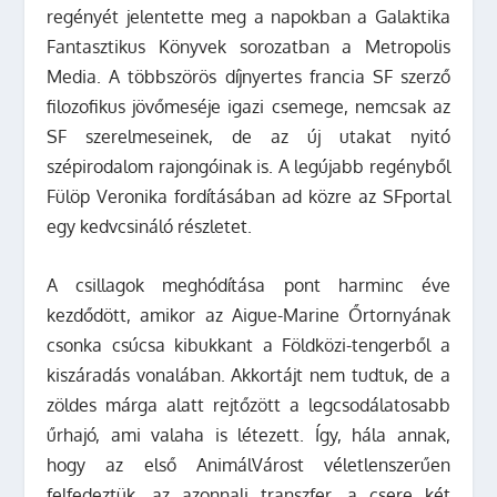
regényét jelentette meg a napokban a Galaktika
Fantasztikus Könyvek sorozatban a Metropolis
Media. A többszörös díjnyertes francia SF szerző
filozofikus jövőmeséje igazi csemege, nemcsak az
SF szerelmeseinek, de az új utakat nyitó
szépirodalom rajongóinak is. A legújabb regényből
Fülöp Veronika fordításában ad közre az SFportal
egy kedvcsináló részletet.
A csillagok meghódítása pont harminc éve
kezdődött, amikor az Aigue-Marine Őrtornyának
csonka csúcsa kibukkant a Földközi-tengerből a
kiszáradás vonalában. Akkortájt nem tudtuk, de a
zöldes márga alatt rejtőzött a legcsodálatosabb
űrhajó, ami valaha is létezett. Így, hála annak,
hogy az első AnimálVárost véletlenszerűen
felfedeztük, az azonnali transzfer, a csere két