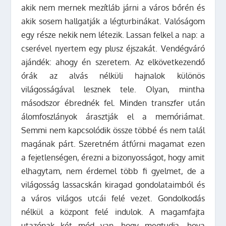
akik nem mernek mezítláb járni a város bőrén és
akik sosem hallgatják a légturbinákat. Valóságom
egy része nekik nem létezik. Lassan felkel a nap: a
cserével nyertem egy plusz éjszakát. Vendégváró
ajándék: ahogy én szeretem. Az elkövetkezendő
órák az alvás nélküli hajnalok különös
világosságával lesznek tele. Olyan, mintha
másodszor ébrednék fel. Minden transzfer után
álomfoszlányok árasztják el a memóriámat.
Semmi nem kapcsolódik össze többé és nem talál
magának párt. Szeretném átfúrni magamat ezen
a fejetlenségen, érezni a bizonyosságot, hogy amit
elhagytam, nem érdemel több fi gyelmet, de a
világosság lassacskán kiragad gondolataimból és
a város világos utcái felé vezet. Gondolkodás
nélkül a központ felé indulok. A magamfajta
utazónak két mód van, hogy megtudja, hova