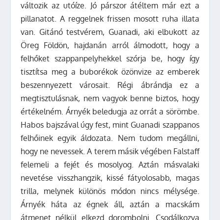
változik az utóíze. Jó párszor átéltem már ezt a
pillanatot. A reggelnek frissen mosott ruha illata
van. Gitánó testvérem, Guanadi, aki elbukott az
Öreg Földön, hajdanán arról álmodott, hogy a
felhőket szappanpelyhekkel szórja be, hogy így
tisztítsa meg a buborékok özönvize az emberek
beszennyezett városait. Régi ábrándja ez a
megtisztulásnak, nem vagyok benne biztos, hogy
értékelném. Árnyék beledugja az orrát a sörömbe.
Habos bajszával úgy fest, mint Guanadi szappanos
felhőinek egyik áldozata. Nem tudom megállni,
hogy ne nevessek. A terem másik végében Falstaff
felemeli a fejét és mosolyog. Aztán másvalaki
nevetése visszhangzik, kissé fátyolosabb, magas
trilla, melynek különös módon nincs mélysége.
Árnyék háta az égnek áll, aztán a macskám
átmenet nélkül elkezd dorombolni. Csodálkozva