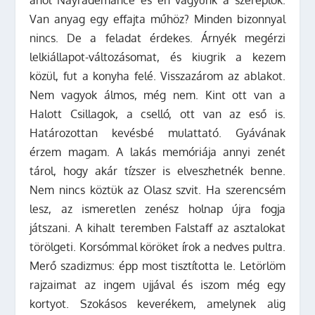
Van anyag egy effajta műhöz? Minden bizonnyal
nincs. De a feladat érdekes. Árnyék megérzi
lelkiállapot-változásomat, és kiugrik a kezem
közül, fut a konyha felé. Visszazárom az ablakot.
Nem vagyok álmos, még nem. Kint ott van a
Halott Csillagok, a cselló, ott van az eső is.
Határozottan kevésbé mulattató. Gyávának
érzem magam. A lakás memóriája annyi zenét
tárol, hogy akár tízszer is elveszhetnék benne.
Nem nincs köztük az Olasz szvit. Ha szerencsém
lesz, az ismeretlen zenész holnap újra fogja
játszani. A kihalt teremben Falstaff az asztalokat
törölgeti. Korsómmal köröket írok a nedves pultra.
Merő szadizmus: épp most tisztította le. Letörlöm
rajzaimat az ingem ujjával és iszom még egy
kortyot. Szokásos keverékem, amelynek alig