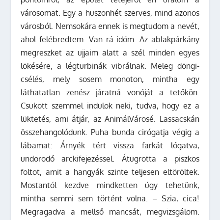
városomat. Egy a huszonhét szerves, mind azonos
városból. Nemsokára ennek is megtudom a nevét,
ahol felébredtem. Van rá időm. Az ablakpárkány
megreszket az ujjaim alatt a szél minden egyes
lökésére, a légturbinák vibrálnak. Meleg döngi-
csélés, mely sosem monoton, mintha egy
láthatatlan zenész járatná vonóját a tetőkön.
Csukott szemmel indulok neki, tudva, hogy ez a
lüktetés, ami átjár, az AnimálVárosé. Lassacskán
összehangolódunk. Puha bunda cirógatja végig a
lábamat: Árnyék tért vissza farkát lógatva,
undorodó arckifejezéssel. Átugrotta a piszkos
foltot, amit a hangyák szinte teljesen eltöröltek.
Mostantól kezdve mindketten úgy tehetünk,
mintha semmi sem történt volna. – Szia, cica!
Megragadva a mellső mancsát, megvizsgálom.