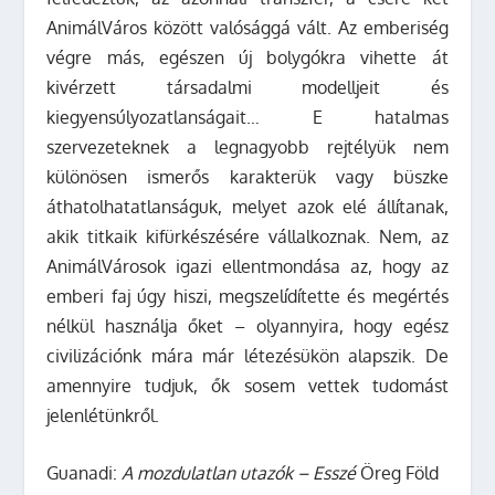
AnimálVáros között valósággá vált. Az emberiség
végre más, egészen új bolygókra vihette át
kivérzett társadalmi modelljeit és
kiegyensúlyozatlanságait… E hatalmas
szervezeteknek a legnagyobb rejtélyük nem
különösen ismerős karakterük vagy büszke
áthatolhatatlanságuk, melyet azok elé állítanak,
akik titkaik kifürkészésére vállalkoznak. Nem, az
AnimálVárosok igazi ellentmondása az, hogy az
emberi faj úgy hiszi, megszelídítette és megértés
nélkül használja őket – olyannyira, hogy egész
civilizációnk mára már létezésükön alapszik. De
amennyire tudjuk, ők sosem vettek tudomást
jelenlétünkről.
Guanadi:
A mozdulatlan utazók
– Esszé
Öreg Föld