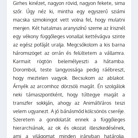
Girhes kinézet, nagyon rövid, nagyon fekete, sima
szőr. Úgy néz ki, mintha egy egyszerű sziámi
macska szmokingot vett volna fel, hogy mulatni
menjen. Két hatalmas aranyszínű szeme az írisznél
egy vékony függőleges vonallal kettévágva szinte
az egész pofáját uralja. Megcsókolom a kis barna
háromszöget az orrán és felültetem a vállamra.
Karmait rögtön belemélyeszti a hátamba.
Dorombol, teste langyossága pedig ráébreszt,
hogy meztelen vagyok. Becsukom az ablakot.
Árnyék az arcomhoz dörzsöli magát. Én szolgálok
neki támaszpontként, hogy túltegye magát a
transzfer sokkján, ahogy az AnimálVáros teszi
velem ugyanezt. A jó bánásmód kölcsönös cseréje.
Szeretem a gondolatát ennek a függőleges
hierarchiának, az ok és okozat illeszkedésének,
ami a világomat minden irányban határolja.