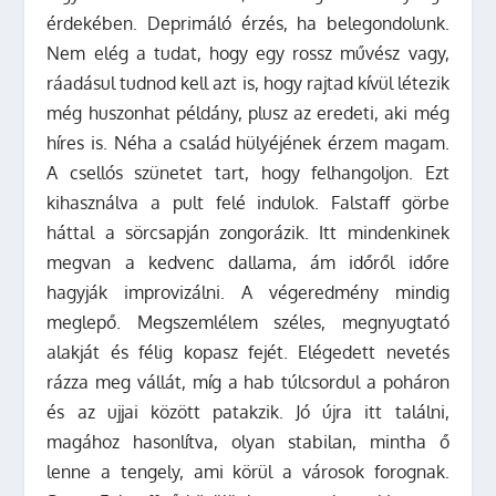
érdekében. Deprimáló érzés, ha belegondolunk.
Nem elég a tudat, hogy egy rossz művész vagy,
ráadásul tudnod kell azt is, hogy rajtad kívül létezik
még huszonhat példány, plusz az eredeti, aki még
híres is. Néha a család hülyéjének érzem magam.
A csellós szünetet tart, hogy felhangoljon. Ezt
kihasználva a pult felé indulok. Falstaff görbe
háttal a sörcsapján zongorázik. Itt mindenkinek
megvan a kedvenc dallama, ám időről időre
hagyják improvizálni. A végeredmény mindig
meglepő. Megszemlélem széles, megnyugtató
alakját és félig kopasz fejét. Elégedett nevetés
rázza meg vállát, míg a hab túlcsordul a poháron
és az ujjai között patakzik. Jó újra itt találni,
magához hasonlítva, olyan stabilan, mintha ő
lenne a tengely, ami körül a városok forognak.