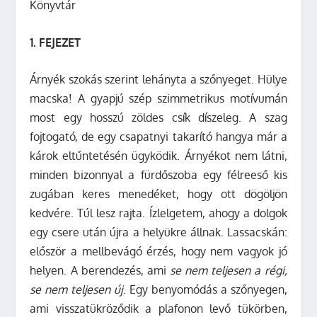
Könyvtár
1. FEJEZET
Árnyék szokás szerint lehányta a szőnyeget. Hülye
macska! A gyapjú szép szimmetrikus motívumán
most egy hosszú zöldes csík díszeleg. A szag
fojtogató, de egy csapatnyi takarító hangya már a
károk eltűntetésén ügyködik. Árnyékot nem látni,
minden bizonnyal a fürdőszoba egy félreeső kis
zugában keres menedéket, hogy ott dögöljön
kedvére. Túl lesz rajta. Ízlelgetem, ahogy a dolgok
egy csere után újra a helyükre állnak. Lassacskán:
először a mellbevágó érzés, hogy nem vagyok jó
helyen. A berendezés, ami
se nem teljesen a régi,
se nem teljesen új
. Egy benyomódás a szőnyegen,
ami visszatükröződik a plafonon levő tükörben,