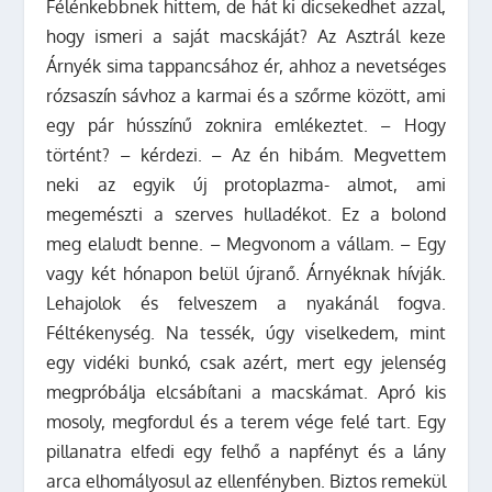
Félénkebbnek hittem, de hát ki dicsekedhet azzal,
hogy ismeri a saját macskáját? Az Asztrál keze
Árnyék sima tappancsához ér, ahhoz a nevetséges
rózsaszín sávhoz a karmai és a szőrme között, ami
egy pár hússzínű zoknira emlékeztet. – Hogy
történt? – kérdezi. – Az én hibám. Megvettem
neki az egyik új protoplazma- almot, ami
megemészti a szerves hulladékot. Ez a bolond
meg elaludt benne. – Megvonom a vállam. – Egy
vagy két hónapon belül újranő. Árnyéknak hívják.
Lehajolok és felveszem a nyakánál fogva.
Féltékenység. Na tessék, úgy viselkedem, mint
egy vidéki bunkó, csak azért, mert egy jelenség
megpróbálja elcsábítani a macskámat. Apró kis
mosoly, megfordul és a terem vége felé tart. Egy
pillanatra elfedi egy felhő a napfényt és a lány
arca elhomályosul az ellenfényben. Biztos remekül