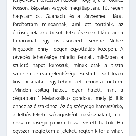
kössön, képtelen vagyok megállapítani. Túl régen
hagytam ott Guanadit és a törzsemet. Hátat
fordítottam mindannak, ami ott történik, az
éhínségnek, az elbukott felkeléseknek. Elárultam a
táboromat, egy kis csöndért cserébe. Nehéz
kiigazodni ennyi idegen együttállás közepén. A
tévedés lehetősége mindig fennáll, miközben a
születő napot keressük, minek csak a tiszta
szerelemben van jelentősége. Falstaff ritka fi lozofi
kus pillanatai egyikében azt mondta nekem:
„Minden csillag halott, olyan halott, mint a
cégtáblám.” Melankolikus gondolat, mely jól illik
ehhez az éjszakához. Az ég szőnyege hamuszürke,
a felhők fekete szótagokként masíroznak el, mint
rossz minőségű papírra tussal vetett haikuk. Ha
egyszer megfejtem a jeleket, rögtön kitör a vihar.