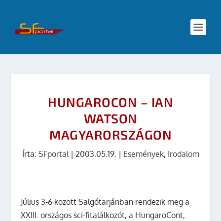
HUNGAROCON – IAN
WATSON
MAGYARORSZÁGON
Írta:
SFportal
|
2003.05.19.
|
Események
,
Irodalom
Július 3-6 között Salgótarjánban rendezik meg a
XXIII. országos sci-fitalálkozót, a HungaroCont,