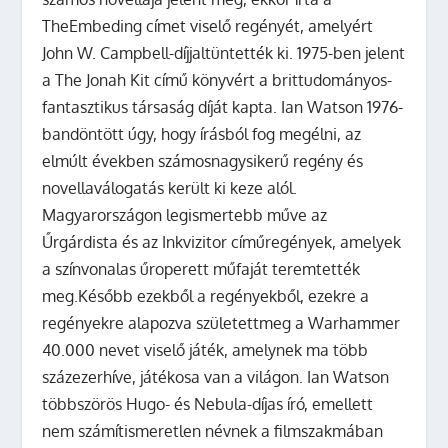
TheEmbeding címet viselő regényét, amelyért
John W. Campbell-díjjaltüntették ki. 1975-ben jelent
a The Jonah Kit című könyvért a brittudományos-
fantasztikus társaság díját kapta. Ian Watson 1976-
bandöntött úgy, hogy írásból fog megélni, az
elmúlt években számosnagysikerű regény és
novellaválogatás került ki keze alól.
Magyarországon legismertebb műve az
Űrgárdista és az Inkvizitor címűregények, amelyek
a színvonalas űroperett műfaját teremtették
meg.Később ezekből a regényekből, ezekre a
regényekre alapozva születettmeg a Warhammer
40.000 nevet viselő játék, amelynek ma több
százezerhíve, játékosa van a világon. Ian Watson
többszörös Hugo- és Nebula-díjas író, emellett
nem számítismeretlen névnek a filmszakmában