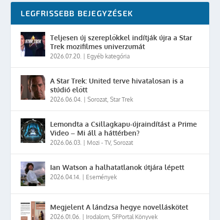
LEGFRISSEBB BEJEGYZÉSEK
Teljesen új szereplőkkel indítják újra a Star
Trek mozifilmes univerzumát
2026.07.20.
|
Egyéb kategória
A Star Trek: United terve hivatalosan is a
stúdió előtt
2026.06.04.
|
Sorozat
,
Star Trek
Lemondta a Csillagkapu-újraindítást a Prime
Video – Mi áll a háttérben?
2026.06.03.
|
Mozi - TV
,
Sorozat
Ian Watson a halhatatlanok útjára lépett
2026.04.14.
|
Események
Megjelent A lándzsa hegye novelláskötet
2026.01.06.
|
Irodalom
,
SFPortal Könyvek