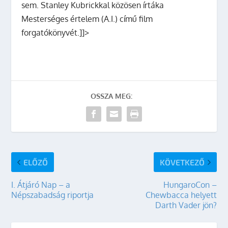
sem. Stanley Kubrickkal közösen írtáka
Mesterséges értelem (A.I.) című film
forgatókönyvét.]]>
OSSZA MEG:
ELŐZŐ
KÖVETKEZŐ
I. Átjáró Nap – a
HungaroCon –
Népszabadság riportja
Chewbacca helyett
Darth Vader jön?