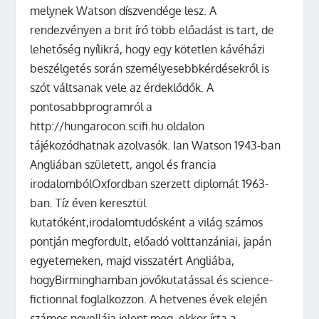
melynek Watson díszvendége lesz. A
rendezvényen a brit író több előadást is tart, de
lehetőség nyílikrá, hogy egy kötetlen kávéházi
beszélgetés során személyesebbkérdésekről is
szót váltsanak vele az érdeklődők. A
pontosabbprogramról a
http://hungarocon.scifi.hu oldalon
tájékozódhatnak azolvasók. Ian Watson 1943-ban
Angliában született, angol és francia
irodalombólOxfordban szerzett diplomát 1963-
ban. Tíz éven keresztül
kutatóként,irodalomtudósként a világ számos
pontján megfordult, előadó volttanzániai, japán
egyetemeken, majd visszatért Angliába,
hogyBirminghamban jövőkutatással és science-
fictionnal foglalkozzon. A hetvenes évek elején
számos novellája jelent meg, ekkor írta a