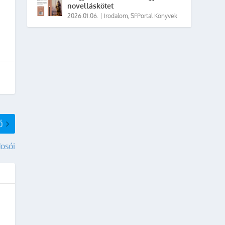
novelláskötet
2026.01.06.
|
Irodalom
,
SFPortal Könyvek
Ő
dosói