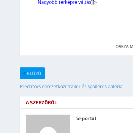
Nagyobb térképre váltás
]]>
OSSZA M
ELŐZŐ
Predators nemzetközi trailer és spoileres galéria
A SZERZŐRŐL
SFportal