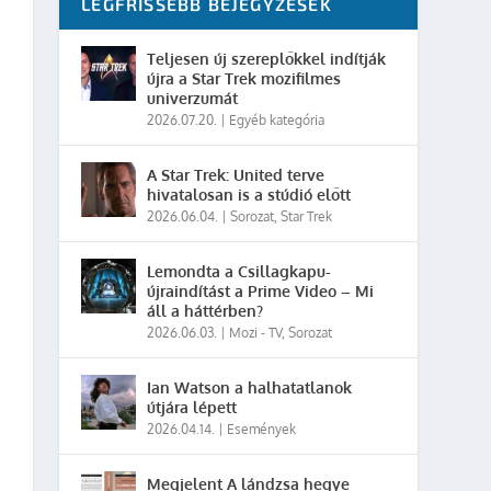
LEGFRISSEBB BEJEGYZÉSEK
Teljesen új szereplőkkel indítják
újra a Star Trek mozifilmes
univerzumát
2026.07.20.
|
Egyéb kategória
A Star Trek: United terve
hivatalosan is a stúdió előtt
2026.06.04.
|
Sorozat
,
Star Trek
Lemondta a Csillagkapu-
újraindítást a Prime Video – Mi
áll a háttérben?
2026.06.03.
|
Mozi - TV
,
Sorozat
Ian Watson a halhatatlanok
útjára lépett
2026.04.14.
|
Események
Megjelent A lándzsa hegye