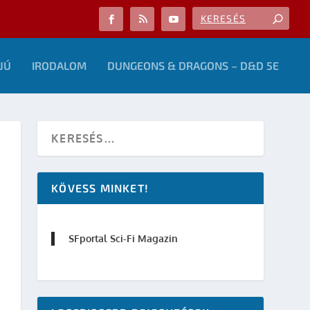
JÚ
IRODALOM
DUNGEONS & DRAGONS – D&D 5E
KÖVESS MINKET!
SFportal Sci-Fi Magazin