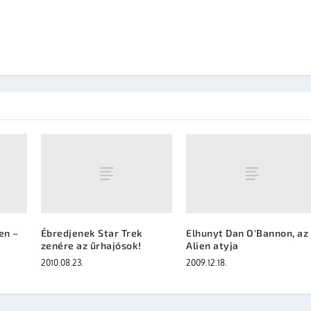
en –
Ébredjenek Star Trek
Elhunyt Dan O'Bannon, az
zenére az űrhajósok!
Alien atyja
2010.08.23.
2009.12.18.