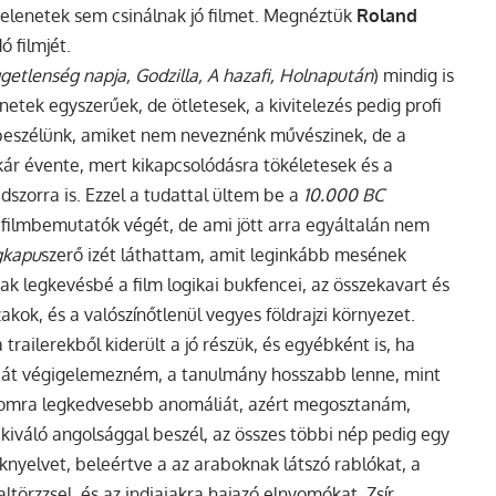
jelenetek sem csinálnak jó filmet. Megnéztük
Roland
ó filmjét.
getlenség napja, Godzilla, A hazafi, Holnapután
) mindig is
etek egyszerűek, de ötletesek, a kivitelezés pedig profi
l beszélünk, amiket nem neveznénk művészinek, de a
kár évente, mert kikapcsolódásra tökéletesek és a
zorra is. Ezzel a tudattal ültem be a
10.000 BC
 filmbemutatók végét, de ami jött arra egyáltalán nem
gkapu
szerő izét láthattam, amit leginkább mesének
tak legkevésbé a film logikai bukfencei, az összekavart és
akok, és a valószínőtlenül vegyes földrajzi környezet.
trailerekből kiderült a jó részük, és egyébként is, ha
 hibát végigelemezném, a tanulmány hosszabb lenne, mint
momra legkedvesebb anomáliát, azért megosztanám,
kiváló angolsággal beszél, az összes többi nép pedig egy
knyelvet, beleértve a az araboknak látszó rablókat, a
törzzsel, és az indiaiakra hajazó elnyomókat. Zsír.