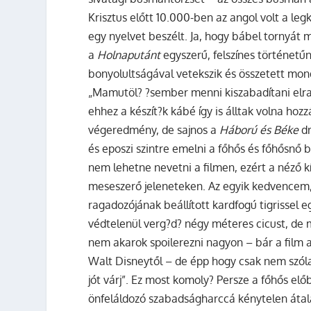
Krisztus előtt 10.000-ben az angol volt a leg
egy nyelvet beszélt. Ja, hogy bábel tornyát
a
Holnaputánt
egyszerű, felszínes történet
bonyolultságával vetekszik és összetett mon
„Mamutöl? ?sember menni kiszabadítani elra
ehhez a készít?k kábé így is álltak volna hoz
végeredmény, de sajnos a
Háború és Béke
dr
és eposzi szintre emelni a főhős és főhősnő
nem lehetne nevetni a filmen, ezért a néző 
meseszerő jeleneteken. Az egyik kedvencem,
ragadozójának beállított kardfogú tigrissel
védtelenül verg?d? négy méteres cicust, de
nem akarok spoilerezni nagyon – bár a film 
Walt Disneytől – de épp hogy csak nem szólal
jót várj”. Ez most komoly? Persze a főhős el
önfeláldozó szabadságharccá kénytelen átala