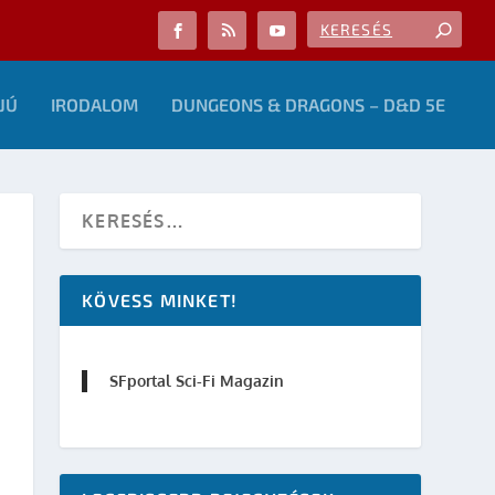
JÚ
IRODALOM
DUNGEONS & DRAGONS – D&D 5E
KÖVESS MINKET!
SFportal Sci-Fi Magazin