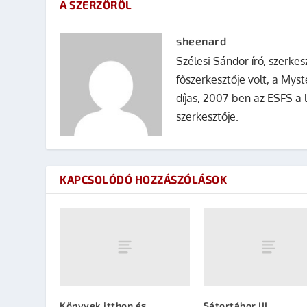
A SZERZŐRŐL
sheenard
Szélesi Sándor író, szerke
főszerkesztője volt, a Mys
díjas, 2007-ben az ESFS a 
szerkesztője.
KAPCSOLÓDÓ HOZZÁSZÓLÁSOK
Könyvek itthon és
Sátortábor III.