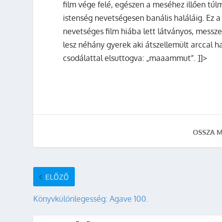
film vége felé, egészen a meséhez illően túl
istenség nevetségesen banális haláláig. Ez
nevetséges film hiába lett látványos, messz
lesz néhány gyerek aki átszellemült arccal h
csodálattal elsuttogva: „maaammut”. ]]>
OSSZA M
ELŐZŐ
Könyvkülönlegesség: Agave 100.