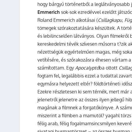
hogy bárgyú történetből a leglátványosabb 
Emmerich
sok-sok ezredévvel ezelőtt játszód
Roland Emmerich alkotásai (
Csillagkapu, Füg
tömegek szórakoztatására készültek. A történ
és lebilincselően látványos. Olyan filmekrő
kereskedelmi tévék szívesen műsorra t?zik a
nézettségük egyértelműen magas, még sokads
vetítésére, és szórakozásra éhesen vártam a
számítottam. Egy
Apocalyptó
ba oltott
Csilla
fogtam fel, legalábbis ezzel a tudattal zavar
egymásra helyezett eltér? földtörténeti idősz
Ezekre részletesen ki sem térnék, mert már a 
jelenetről jelenetre az összes ilyen jellegű
magának a filmnek a forgatókönyve. A szá
miszerint a filmben a mamutöl? yagahl törzs 
félig arab, félig fogalmamsincsmilyen keveré
sivatagi busmantörzset – az összes busman al