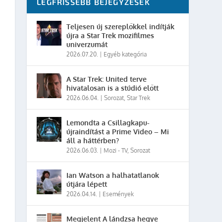
LEGFRISSEBB BEJEGYZÉSEK
Teljesen új szereplőkkel indítják
újra a Star Trek mozifilmes
univerzumát
2026.07.20.
|
Egyéb kategória
A Star Trek: United terve
hivatalosan is a stúdió előtt
2026.06.04.
|
Sorozat
,
Star Trek
Lemondta a Csillagkapu-
újraindítást a Prime Video – Mi
áll a háttérben?
2026.06.03.
|
Mozi - TV
,
Sorozat
Ian Watson a halhatatlanok
útjára lépett
2026.04.14.
|
Események
Megjelent A lándzsa hegye