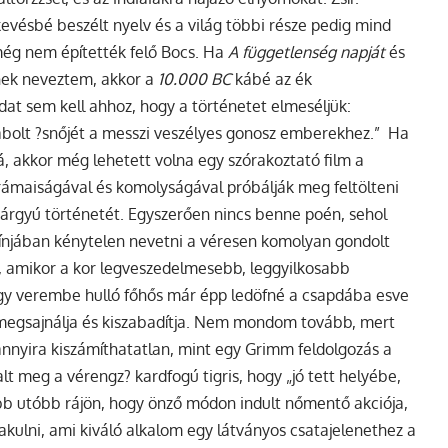
kevésbé beszélt nyelv és a világ többi része pedig mind
 még nem építették felő Bocs. Ha
A függetlenség napját
és
űnek neveztem, akkor a
10.000 BC
kábé az ék
dat sem kell ahhoz, hogy a történetet elmeséljük:
bolt ?snőjét a messzi veszélyes gonosz emberekhez.”
Ha
zá, akkor még lehetett volna egy szórakoztató film a
ámaiságával és komolyságával próbálják meg feltölteni
 bárgyú történetét. Egyszerően nincs benne poén, sehol
kínjában kénytelen nevetni a véresen komolyan gondolt
 amikor a kor legveszedelmesebb, leggyilkosabb
 egy verembe hulló főhős már épp ledöfné a csapdába esve
 megsajnálja és kiszabadítja. Nem mondom tovább, mert
annyira kiszámíthatatlan, mint egy Grimm feldolgozás a
t meg a vérengz? kardfogú tigris, hogy „jó tett helyébe,
őbb utóbb rájön, hogy önző módon indult nőmentő akciója,
kulni, ami kiváló alkalom egy látványos csatajelenethez a