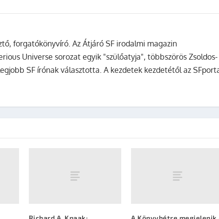
sztő, forgatókönyvíró. Az Átjáró SF irodalmi magazin
terious Universe sorozat egyik "szülőatyja", többszörös Zsoldos-
legjobb SF írónak választotta. A kezdetek kezdetétől az SFport
Richard A. Knaak:
A Könyvhétre megjelenik