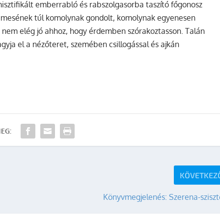
misztifikált emberrabló és rabszolgasorba taszító főgonosz
 a mesének túl komolynak gondolt, komolynak egyenesen
e nem elég jó ahhoz, hogy érdemben szórakoztasson. Talán
agyja el a nézőteret, szemében csillogással és ajkán
EG:
KÖVETKEZ
Könyvmegjelenés: Szerena-szisz