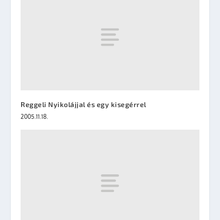
Reggeli Nyikolájjal és egy kisegérrel
2005.11.18.