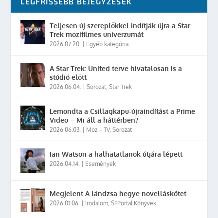
LEGFRISSEBB BEJEGYZÉSEK
Teljesen új szereplőkkel indítják újra a Star
Trek mozifilmes univerzumát
2026.07.20.
|
Egyéb kategória
A Star Trek: United terve hivatalosan is a
stúdió előtt
2026.06.04.
|
Sorozat
,
Star Trek
Lemondta a Csillagkapu-újraindítást a Prime
Video – Mi áll a háttérben?
2026.06.03.
|
Mozi - TV
,
Sorozat
Ian Watson a halhatatlanok útjára lépett
2026.04.14.
|
Események
Megjelent A lándzsa hegye novelláskötet
2026.01.06.
|
Irodalom
,
SFPortal Könyvek