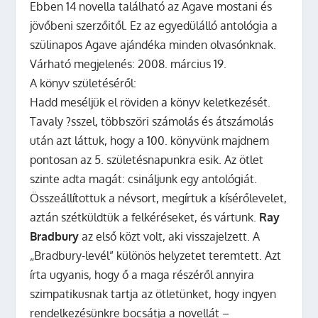
Ebben 14 novella található az Agave mostani és
jövőbeni szerzőitől. Ez az egyedülálló antológia a
szülinapos Agave ajándéka minden olvasónknak.
Várható megjelenés: 2008. március 19.
A könyv születéséről:
Hadd meséljük el röviden a könyv keletkezését.
Tavaly ?sszel, többszöri számolás és átszámolás
után azt láttuk, hogy a 100. könyvünk majdnem
pontosan az 5. születésnapunkra esik. Az ötlet
szinte adta magát: csináljunk egy antológiát.
Összeállítottuk a névsort, megírtuk a kísérőlevelet,
aztán szétküldtük a felkéréseket, és vártunk.
Ray
Bradbury
az első közt volt, aki visszajelzett. A
„Bradbury-levél” különös helyzetet teremtett. Azt
írta ugyanis, hogy ő a maga részéről annyira
szimpatikusnak tartja az ötletünket, hogy ingyen
rendelkezésünkre bocsátja a novellát –