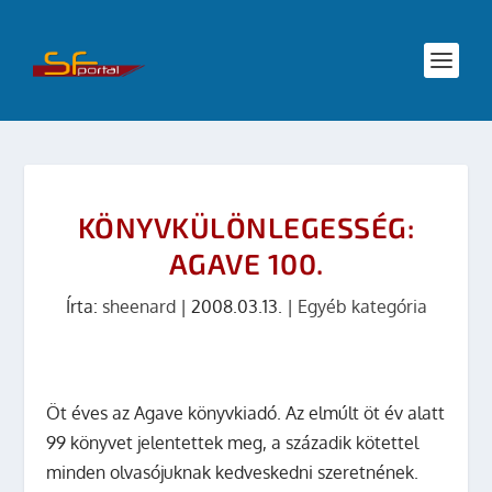
KÖNYVKÜLÖNLEGESSÉG:
AGAVE 100.
Írta:
sheenard
|
2008.03.13.
|
Egyéb kategória
Öt éves az Agave könyvkiadó. Az elmúlt öt év alatt
99 könyvet jelentettek meg, a századik kötettel
minden olvasójuknak kedveskedni szeretnének.