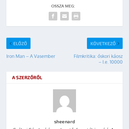
OSSZA MEG:
ELŐZŐ
KÖVETKEZŐ
Iron Man – A Vasember
Filmkritika: őskori káosz
– I.e. 10000
A SZERZŐRŐL
sheenard