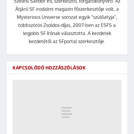
Szélesi Sándor író, szerkesztő, forgatókönyvíró. Az
Átjáró SF irodalmi magazin főszerkesztője volt, a
Mysterious Universe sorozat egyik "szülőatyja",
többszörös Zsoldos-díjas, 2007-ben az ESFS a
legjobb SF írónak választotta. A kezdetek
kezdetétől az SFportal szerkesztője.
KAPCSOLÓDÓ HOZZÁSZÓLÁSOK