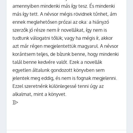
amennyiben mindenki más így tesz. És mindenki
más így tett. A névsor mégis rövidnek tűnhet, ám
ennek meglehetősen prózai az oka: a hiányzó
szerzők jó része nem ír novellákat, így nem is
tudtunk válogatni tőlük; vagy ha mégis ír, akkor
azt már régen megjelentettük magyarul. A névsor
korántsem teljes, de bízunk benne, hogy mindenki
talál benne kedvére valót. Ezek a novellák
egyetlen általunk gondozott könyvben sem
jelentek meg eddig, és nem is fognak megjelenni.
Ezzel szeretnénk különlegessé tenni úgy az
alkalmat, mint a könyvet.
]]>