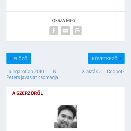
OSSZA MEG:
ELŐZŐ
KÖVETKEZŐ
HungaroCon 2010 – L.N.
X-akták 3 – Reboot?
Peters javaslat csomagja
A SZERZŐRŐL