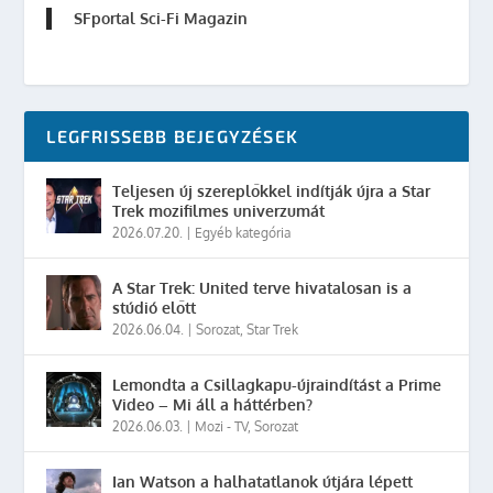
SFportal Sci-Fi Magazin
LEGFRISSEBB BEJEGYZÉSEK
Teljesen új szereplőkkel indítják újra a Star
Trek mozifilmes univerzumát
2026.07.20.
|
Egyéb kategória
A Star Trek: United terve hivatalosan is a
stúdió előtt
2026.06.04.
|
Sorozat
,
Star Trek
Lemondta a Csillagkapu-újraindítást a Prime
Video – Mi áll a háttérben?
2026.06.03.
|
Mozi - TV
,
Sorozat
Ian Watson a halhatatlanok útjára lépett