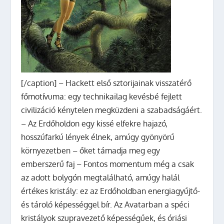
[/caption] – Hackett első sztorijainak visszatérő
főmotívuma: egy technikailag kevésbé fejlett
civilizáció kénytelen megküzdeni a szabadságáért.
– Az Erdőholdon egy kissé elfekre hajazó,
hosszúfarkú lények élnek, amúgy gyönyörű
környezetben – őket támadja meg egy
emberszerű faj – Fontos momentum még a csak
az adott bolygón megtalálható, amúgy halál
értékes kristály: ez az Erdőholdban energiagyűjtő-
és tároló képességgel bír. Az Avatarban a spéci
kristályok szupravezető képességűek, és óriási