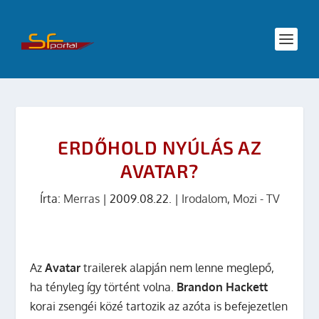
ERDŐHOLD NYÚLÁS AZ
AVATAR?
Írta:
Merras
|
2009.08.22.
|
Irodalom
,
Mozi - TV
Az
Avatar
trailerek alapján nem lenne meglepő,
ha tényleg így történt volna.
Brandon Hackett
korai zsengéi közé tartozik az azóta is befejezetlen