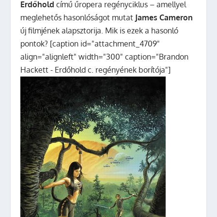
Erdőhold
című űropera regényciklus – amellyel
meglehetős hasonlóságot mutat
James Cameron
új filmjének alapsztorija. Mik is ezek a hasonló
pontok?
[caption id="attachment_4709"
align="alignleft" width="300" caption="Brandon
Hackett - Erdőhold c. regényének borítója"]