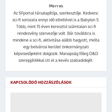
Merras
Az SFportal társalapítója, szerkesztője. Kedvenc
sci-fi sorozata ennyi idő elteltével is a Babylon 5.
Több, mint 15 éven keresztül számtalan sci-fi
rendezvény szervezője volt. Bár továbbra is
mindene a sci-fi, aktivitása alább hagyott, mióta
egy belvárosi kerület önkormányzati
képviselőjeként dolgozik. Manapság főleg D&D
szerepjátékkal üti el a kevés szabadidejét.
KAPCSOLÓDÓ HOZZÁSZÓLÁSOK