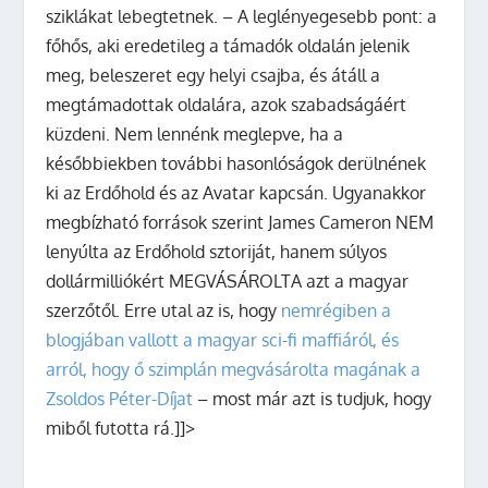
sziklákat lebegtetnek. – A leglényegesebb pont: a
főhős, aki eredetileg a támadók oldalán jelenik
meg, beleszeret egy helyi csajba, és átáll a
megtámadottak oldalára, azok szabadságáért
küzdeni. Nem lennénk meglepve, ha a
későbbiekben további hasonlóságok derülnének
ki az Erdőhold és az Avatar kapcsán. Ugyanakkor
megbízható források szerint James Cameron NEM
lenyúlta az Erdőhold sztoriját, hanem súlyos
dollármilliókért MEGVÁSÁROLTA azt a magyar
szerzőtől. Erre utal az is, hogy
nemrégiben a
blogjában vallott a magyar sci-fi maffiáról, és
arról, hogy ő szimplán megvásárolta magának a
Zsoldos Péter-Díjat
– most már azt is tudjuk, hogy
miből futotta rá.]]>