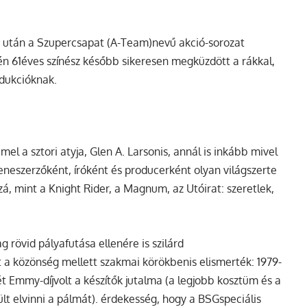
 után a
Szupercsapat
(A-Team)
nevű akció-sorozat
idén 61éves színész később sikeresen megküzdött a rákkal,
dukcióknak.
mel a sztori atyja,
Glen A. Larson
is, annál is inkább mivel
zeneszerzőként, íróként és producerként olyan világszerte
zá, mint a
Knight Rider
, a
Magnum
, az
Utóirat: szeretlek
,
ag rövid pályafutása ellenére is szilárd
rt a közönség mellett szakmai körökbenis elismerték: 1979-
ét
Emmy
-díjvolt a készítők jutalma (a legjobb kosztüm és a
lt elvinni a pálmát). érdekesség, hogy a BSGspeciális