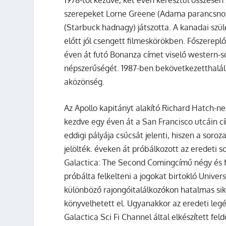
szerepeket
Lorne Greene (Adama parancsno
(Starbuck hadnagy)
játszotta. A kanadai szü
előtt jól csengett filmeskörökben. Főszerepl
éven át futó
Bonanza
címet viselő western-s
népszerűségét. 1987-ben bekövetkezetthalálá
aközönség.
Az
Apollo
kapitányt alakító
Richard Hatch
-ne
kezdve egy éven át a
San Francisco utcáin
c
eddigi pályája csúcsát jelenti, hiszen a soro
jelölték. éveken át próbálkozott az eredeti 
Galactica: The Second Coming
című négy és f
próbálta felkelteni a jogokat birtokló Unive
különböző rajongóitalálkozókon hatalmas si
könyvelhetett el. Ugyanakkor az eredeti leg
Galactica
Sci Fi Channel által elkészített fel