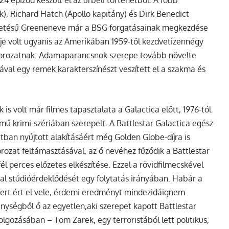
k)
,
Richard Hatch (Apollo kapitány)
és
Dirk Benedict
letésű
Greene
neve már a BSG forgatásainak megkezdése
ője volt ugyanis az Amerikában 1959-től kezdvetizennégy
orozatnak.
Adama
parancsnok szerepe tovább növelte
val egy remek karakterszínészt veszített el a szakma és
k is volt már filmes tapasztalata a
Galactica
előtt, 1976-tól
ímű krimi-szériában szerepelt. A
Battlestar Galactica
egész
zatban nyújtott alakításáért még Golden Globe-díjra is
sorozat feltámasztásával, az ő nevéhez fűződik a
Battlestar
él perces előzetes elkészítése. Ezzel a rövidfilmecskével
rsal stúdióérdeklődését egy folytatás irányában. Habár a
kert ért el vele, érdemi eredményt mindezidáignem
énységből ő az egyetlen,aki szerepet kapott
Battlestar
dolgozásában – Tom Zarek, egy terroristából lett politikus,