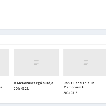
A McDonalds égő autója
Don`t Read This! In
ik
Memoriam &
2006.03.23.
2006.03.12.