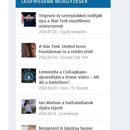
LEGFRISSEBB BEJEGYZÉSEK
Teljesen új szereplőkkel indítják
újra a Star Trek mozifilmes
univerzumát
2026.07.20.
|
Egyéb kategória
A Star Trek: United terve
hivatalosan is a stúdió előtt
2026.06.04.
|
Sorozat
,
Star Trek
Lemondta a Csillagkapu-
újraindítást a Prime Video – Mi
áll a háttérben?
2026.06.03.
|
Mozi - TV
,
Sorozat
Ian Watson a halhatatlanok
útjára lépett
2026.04.14.
|
Események
Megjelent A lándzsa hegye