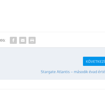
EG:
KÖVETKEZ
Stargate Atlantis – második évad ért