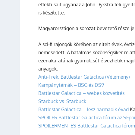
effektusait ugyanaz a
John Dykstra
felügyelte
is készítette.
Magyarországon a sorozat bevezető része j
A sci-fi rajongók körében az eltelt évek, évti
nemesedett. A hatalmas közönségsiker miattid
ezenakaratának gyümölcsét élvezhetik majd m
anyagok:
Anti-Trek: Battlestar Galactica (Vélemény)
Kampánytémák – BSG és DS9
Battlestar Galactica – webes közvetítés
Starbuck vs. Starbuck
Battlestar Galactica – lesz harmadik évad
Ka
SPOILER Battlestar Galactica fórum az SFpo
SPOILERMENTES Battlestar Galactica fórum