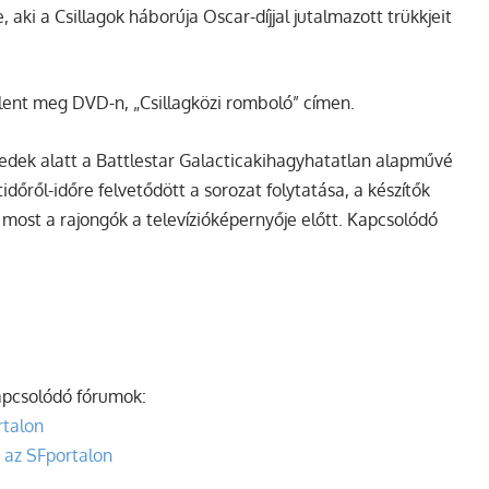
, aki a
Csillagok háborúja
Oscar-díjjal jutalmazott trükkjeit
elent meg DVD-n,
„Csillagközi romboló”
címen.
zedek alatt a
Battlestar Galactica
kihagyhatatlan alapművé
őről-időre felvetődött a sorozat folytatása, a készítők
ost a rajongók a televízióképernyője előtt.
Kapcsolódó
pcsolódó fórumok:
rtalon
 az SFportalon