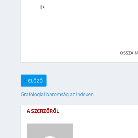
]]>
OSSZA M
ELŐZŐ
Grafológiai baromság az indexen
A SZERZŐRŐL