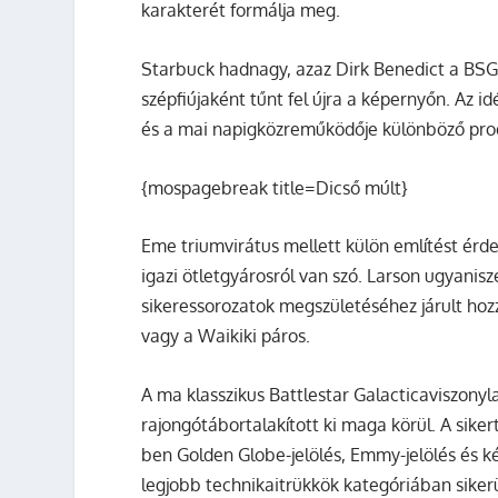
karakterét formálja meg.
Starbuck
hadnagy, azaz
Dirk Benedict
a BSG
szépfiújaként tűnt fel újra a képernyőn. Az 
és a mai napigközreműködője különböző pro
{mospagebreak title=Dicső múlt}
Eme triumvirátus mellett külön említést érde
igazi ötletgyárosról van szó. Larson ugyanis
sikeressorozatok megszületéséhez járult hoz
vagy a
Waikiki páros
.
A ma klasszikus
Battlestar Galactica
viszonyl
rajongótábortalakított ki maga körül. A sike
ben
Golden Globe
-jelölés,
Emmy
-jelölés és k
legjobb technikaitrükkök kategóriában sikerü