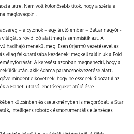
ozta létre. Nem volt különösebb titok, hogy a széria a
lna meglovagolni.
hadsereg – a cylonok – egy áruló ember – Baltar nagyúr -
ilágát, s rövid idő alattmeg is semmisítik azt. A
nevű hadihajó menekül meg. Ezen űrjármű vezetésével az
 világ felkutatásába kezdenek: megkell találniuk a Föld
óreményforrását. A keresést azonban megnehezíti, hogy a
nekülők után, akik Adama parancsnokvezetése alatt,
égévelmindent elkövetnek, hogy ne essenek áldozatul az
k a Földet, utolsó lehetőségüket atúlélésre.
ekében külcsínben és cselekményben is megpróbált a
Star
saták, intelligens robotok ésmonumentális ellenséges
24 epizód készült el az űrbéli történetből. A főbb