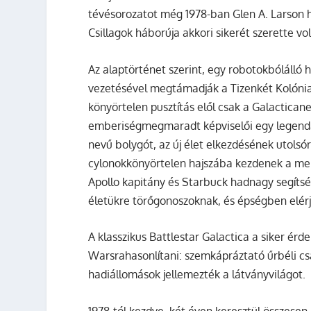
tévésorozatot még 1978-ban
Glen A. Larson
h
Csillagok háborúja
akkori sikerét szerette vo
Az alaptörténet szerint, egy robotokbólálló 
vezetésével megtámadják a Tizenkét Kolónia v
könyörtelen pusztítás elől csak a Galactica
emberiségmegmaradt képviselői egy legendás
nevű bolygót, az új élet elkezdésének utols
cylonokkönyörtelen hajszába kezdenek a me
Apollo kapitány és Starbuck hadnagy segíts
életükre törőgonoszoknak, és épségben elérjé
A klasszikus
Battlestar Galactica
a siker érd
Wars
rahasonlítani: szemkápráztató űrbéli c
hadiállomások jellemezték a látványvilágot.
1978-tól kezdve, két éven keresztül összesen 