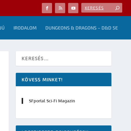
JÚ
IRODALOM
DUNGEONS & DRAGONS – D&D 5E
KÖVESS MINKET!
SFportal Sci-Fi Magazin