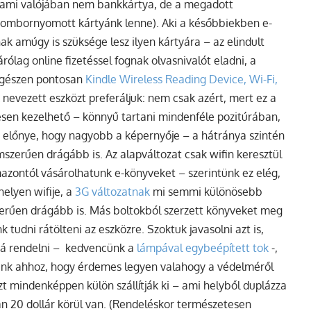
s, ami valójában nem bankkártya, de a megadott
 dombornyomott kártyánk lenne). Aki a későbbiekben e-
ak amúgy is szüksége lesz ilyen kártyára – az elindult
rólag online fizetéssel fognak olvasnivalót eladni, a
 egészen pontosan
Kindle Wireless Reading Device, Wi-Fi,
 nevezett eszközt preferáljuk: nem csak azért, mert ez a
esen kezelhető – könnyű tartani mindenféle pozitúrában,
t
előnye, hogy nagyobb a képernyője – a hátránya szintén
szerűen drágább is. Az alapváltozat csak wifin keresztül
azontól vásárolhatunk e-könyveket – szerintünk ez elég,
elyen wifije, a
3G változatnak
mi semmi különösebb
zerűen drágább is. Más boltokból szerzett könyveket meg
tudni rátölteni az eszközre. Szoktuk javasolni azt is,
á rendelni – kedvencünk a
lámpával egybeépített tok
-,
ünk ahhoz, hogy érdemes legyen valahogy a védelméről
zt mindenképpen külön szállítják ki – ami helyből duplázza
an 20 dollár körül van. (Rendeléskor természetesen