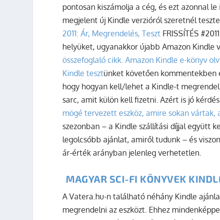
pontosan kiszámolja a cég, és ezt azonnal le
megjelent új Kindle verzióról szeretnél teszte
2011: Ár, Megrendelés, Teszt
FRISSÍTÉS #2011.
helyüket, ugyanakkor újabb Amazon Kindle v
összefoglaló cikk.
Amazon Kindle e-könyv olv
Kindle teszt
ünket követően kommentekben és 
hogy hogyan kell/lehet a Kindle-t megrendel
sarc, amit külön kell fizetni. Azért is jó kérdé
mögé tervezett eszköz, amire sokan vártak, a
szezonban – a Kindle szállítási díjjal együtt 
legolcsóbb ajánlat, amiről tudunk – és viszo
ár-érték arányban jelenleg verhetetlen.
MAGYAR SCI-FI KÖNYVEK KINDL
A Vatera.hu-n található néhány Kindle ajánl
megrendelni az eszközt. Ehhez mindenképpe