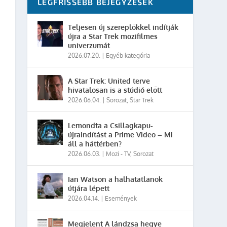
LEGFRISSEBB BEJEGYZÉSEK
Teljesen új szereplőkkel indítják
újra a Star Trek mozifilmes
univerzumát
2026.07.20.
|
Egyéb kategória
A Star Trek: United terve
hivatalosan is a stúdió előtt
2026.06.04.
|
Sorozat
,
Star Trek
Lemondta a Csillagkapu-
újraindítást a Prime Video – Mi
áll a háttérben?
2026.06.03.
|
Mozi - TV
,
Sorozat
Ian Watson a halhatatlanok
útjára lépett
2026.04.14.
|
Események
Megjelent A lándzsa hegye