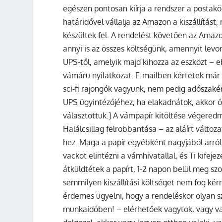
egészen pontosan kiírja a rendszer a postakö
határidővel vállalja az Amazon a kiszállítást
készültek fel. A rendelést követően az Amazo
annyi is az összes költségünk, amennyit levon
UPS-től, amelyik majd kihozza az eszközt – 
vámáru nyilatkozat. E-mailben kértetek már 
sci-fi rajongók vagyunk, nem pedig adószaké
UPS ügyintézőjéhez, ha elakadnátok, akkor ők
választottuk.] A vámpapír kitöltése végere
Halálcsillag felrobbantása – az aláírt változ
hez. Maga a papír egyébként nagyjából arról 
vackot elintézni a vámhivatallal, és Ti kifej
átküldtétek a papírt, 1-2 napon belül meg szo
semmilyen kiszállítási költséget nem fog kér
érdemes ügyelni, hogy a rendeléskor olyan s
munkaidőben! – elérhetőek vagytok, vagy van