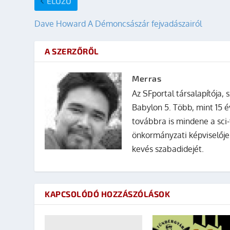
ELŐZŐ
Dave Howard A Démoncsászár fejvadászairól
A SZERZŐRŐL
Merras
Az SFportal társalapítója, s
Babylon 5. Több, mint 15 é
továbbra is mindene a sci-
önkormányzati képviselője
kevés szabadidejét.
KAPCSOLÓDÓ HOZZÁSZÓLÁSOK