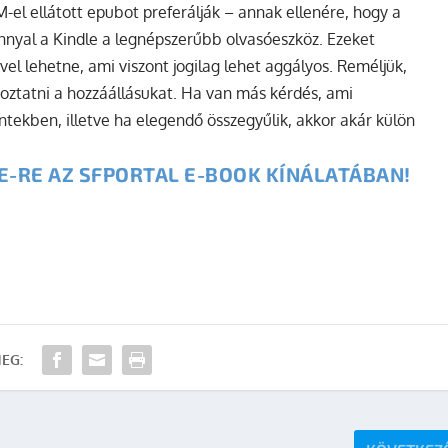
-el ellátott epubot preferálják – annak ellenére, hogy a
nyal a Kindle a legnépszerűbb olvasóeszköz. Ezeket
el lehetne, ami viszont jogilag lehet aggályos. Reméljük,
oztatni a hozzáállásukat. Ha van más kérdés, ami
tekben, illetve ha elegendő összegyűlik, akkor akár külön
E-RE AZ SFPORTAL E-BOOK KÍNÁLATÁBAN!
EG: