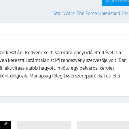
KÖVETKEZ
Star Wars: The Force Unleashed 2 tr
zerkesztője. Kedvenc sci-fi sorozata ennyi idő elteltével is a
ven keresztül számtalan sci-fi rendezvény szervezője volt. Bár
fi, aktivitása alább hagyott, mióta egy belvárosi kerület
ként dolgozik. Manapság főleg D&D szerepjátékkal üti el a