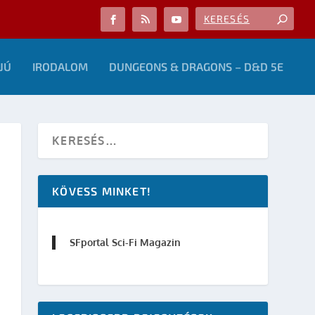
JÚ
IRODALOM
DUNGEONS & DRAGONS – D&D 5E
KÖVESS MINKET!
SFportal Sci-Fi Magazin