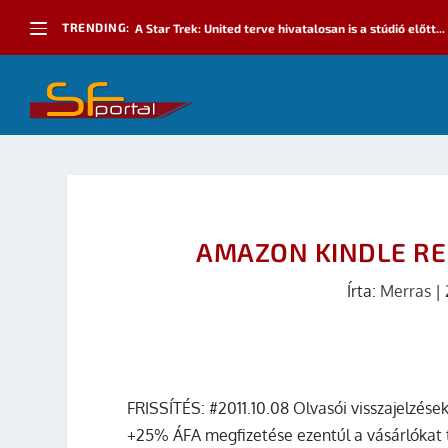
TRENDING:
A Star Trek: United terve hivatalosan is a stúdió előtt...
AMAZON KINDLE R
Írta:
Merras
|
FRISSÍTÉS: #2011.10.08 Olvasói visszajelzés
+25% ÁFA megfizetése ezentúl a vásárlókat t