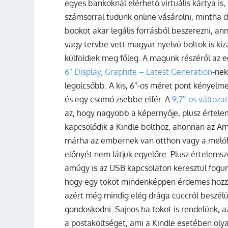
egyes bankoknál elérhető virtuális kártya i
számsorral tudunk online vásárolni, mintha
bookot akar legális forrásból beszerezni, ann
vagy tervbe vett magyar nyelvű boltok is kizá
külföldiek meg főleg. A magunk részéről az
6″ Display, Graphite – Latest Generation
-nek
legolcsóbb. A kis, 6″-os méret pont kényelm
és egy csomó zsebbe elfér. A
9,7″-os változa
az, hogy nagyobb a képernyője, plusz értelem
kapcsolódik a Kindle bolthoz, ahonnan az Am
márha az embernek van otthon vagy a melóh
előnyét nem látjuk egyelőre. Plusz értelems
amúgy is az USB kapcsolaton keresztül fogunk 
hogy egy tokot mindenképpen érdemes hozz
azért még mindig elég drága cuccról beszél
gondoskodni. Sajnos ha tokot is rendelünk, a
a postaköltséget, ami a Kindle esetében oly