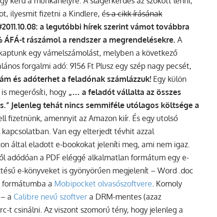
agy kérd a munkahelyre. A slágerkérdés az szokott lenni,
 ilyesmit fizetni a Kindlere, é
s a cikk írásának
2011.10.08: a legutóbbi hírek szerint vámot továbbra
5% ÁFÁ-t rászámol a rendszer a megrendelésekre.
A
el kaptunk egy vámelszámolást, melyben a következő
alános forgalmi adó: 9156 Ft Plusz egy szép nagy pecsét,
a vám és adóterhet a feladónak számlázzuk!
Egy külön
 is megerősíti, hogy
„… a feladót vállalta az összes
s.”
Jelenleg tehát nincs semmiféle utólagos költsége a
ll fizetnünk, amennyit az Amazon kiír. És egy utolsó
 kapcsolatban. Van egy elterjedt tévhit azzal
n által eladott e-bookokat jeleníti meg, ami nem igaz.
ből adódóan a PDF eléggé alkalmatlan formátum egy e-
esztésű e-könyveket is gyönyörűen megjelenít – Word .doc
yen formátumba a
Mobipocket olvasószoftvere
. Komoly
 – a
Calibre nevű szoftver
a DRM-mentes (azaz
-t csinálni. Az viszont szomorú tény, hogy jelenleg a