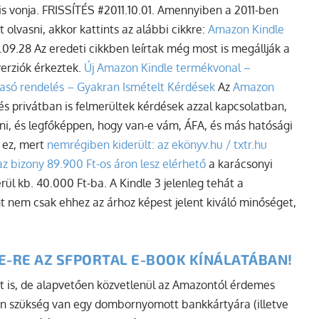
 is vonja. FRISSÍTÉS #2011.10.01. Amennyiben a 2011-ben
t olvasni, akkor kattints az alábbi cikkre:
Amazon Kindle
09.28 Az eredeti cikkben leírtak még most is megállják a
erziók érkeztek.
Új Amazon Kindle termékvonal –
asó rendelés – Gyakran Ismételt Kérdések
Az
Amazon
privátban is felmerültek kérdések azzal kapcsolatban,
ni, és legfőképpen, hogy van-e vám, ÁFA, és más hatósági
s ez, mert
nemrégiben kiderült: az ekönyv.hu / txtr.hu
z bizony 89.900 Ft-os áron lesz elérhető
a karácsonyi
kerül kb. 40.000 Ft-ba. A Kindle 3 jelenleg tehát a
nt nem csak ehhez az árhoz képest jelent kiváló minőséget,
E-RE AZ SFPORTAL E-BOOK KÍNÁLATÁBAN!
at is, de alapvetően közvetlenül az Amazontól érdemes
n szükség van egy dombornyomott bankkártyára (illetve