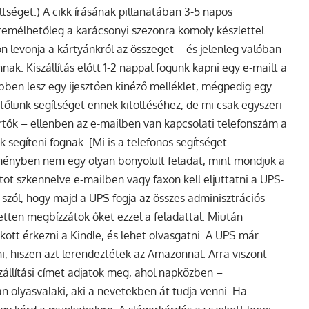
ltséget.) A cikk írásának pillanatában 3-5 napos
, remélhetőleg a karácsonyi szezonra komoly készlettel
n levonja a kártyánkról az összeget – és jelenleg valóban
nak. Kiszállítás előtt 1-2 nappal fogunk kapni egy e-mailt a
ebben lesz egy ijesztően kinéző melléklet, mégpedig egy
tőlünk segítséget ennek kitöltéséhez, de mi csak egyszeri
rtők – ellenben az e-mailben van kapcsolati telefonszám a
 segíteni fognak. [Mi is a telefonos segítséget
dményben nem egy olyan bonyolult feladat, mint mondjuk a
atot szkennelve e-mailben vagy faxon kell eljuttatni a UPS-
szól, hogy majd a UPS fogja az összes adminisztrációs
ezetten megbízzátok őket ezzel a feladattal. Miután
kott érkezni a Kindle, és lehet olvasgatni. A UPS már
ni, hiszen azt lerendeztétek az Amazonnal. Arra viszont
zállítási címet adjatok meg, ahol napközben –
 olyasvalaki, aki a nevetekben át tudja venni. Ha