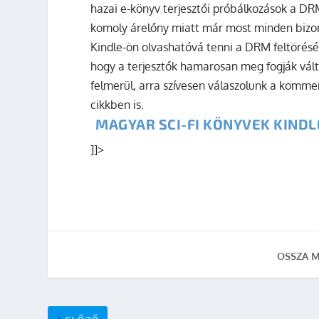
hazai e-könyv terjesztői próbálkozások a DRM
komoly árelőny miatt már most minden bizon
Kindle-ön olvashatóvá tenni a DRM feltörésév
hogy a terjesztők hamarosan meg fogják vált
felmerül, arra szívesen válaszolunk a kommen
cikkben is.
MAGYAR SCI-FI KÖNYVEK KINDL
]]>
OSSZA M