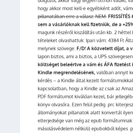
dolgozol, akkor vagy legyen otthon valaki, v
hogy akkor most kell-e egyébként adót, vámot,
pillanatában erre a válasz: NEM.
FRISSÍTÉS #
sem a vásárlóknak kell fizetniük, de a +2
magunk részéről kiszállítás után kb. 2 hétt
tételeket olvashattuk: Ipari vám: 4384 Ft Ált
melynek szövege:
F/D! A közvetett díjat, 
lapon biztos, ami a biztos, a UPS szövegesen
költséget beleértve a vám és ÁFA fizetést i
Kindle megrendelésének,
valóban annyit ke
kérdés – a Kindle által kezelt formátumokkal
kapcsolatban, hogy a Kindle az csak az Amazo
PDF formátumot kiválóan kezel, bár jellegé
könyv olvasóra. Ezen felül pedig .prc kiterj
állományokat pillanatok alatt konvertál il
elterjedsége van még az epub formátumnak
másolásvédelem nélküli) epubokból képes .prc