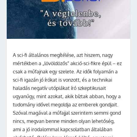
A sci-fi általános megítélése, azt hiszem, nagy
mértékben a „lövöldözős” akció-sci-fikre épül – ez
csak a műfajnak egy szelete. Az idők folyamán a
sci-fi igazán jó írókat is vonzott, és a technikai
haladás negatív utópiákat író szkeptikusait
ugyanúgy, mint azokat, akik bíztak abban, hogy a
tudomány idővel megoldja az emberek gondjait.
Szóval magával a műfajjal szerintem semmi gond
nincs, megvan benne minden olyan lehetőség,
ami a jó irodalommal kapcsolatban általában