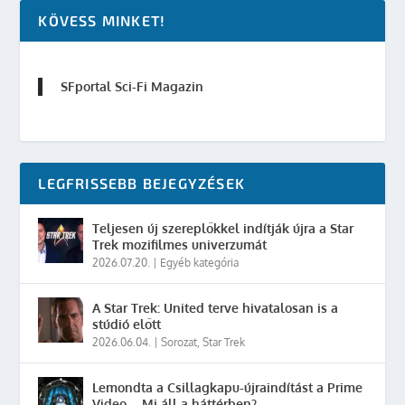
KÖVESS MINKET!
SFportal Sci-Fi Magazin
LEGFRISSEBB BEJEGYZÉSEK
Teljesen új szereplőkkel indítják újra a Star
Trek mozifilmes univerzumát
2026.07.20.
|
Egyéb kategória
A Star Trek: United terve hivatalosan is a
stúdió előtt
2026.06.04.
|
Sorozat
,
Star Trek
Lemondta a Csillagkapu-újraindítást a Prime
Video – Mi áll a háttérben?