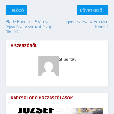
ELŐZŐ
KÖVETKEZŐ
Blade Runner – Szárnyas
Ingyenes lesz az Amazon
fejvadász tv sorozat és új
Kindle?
filmek?
A SZERZŐRŐL
SFportal
KAPCSOLÓDÓ HOZZÁSZÓLÁSOK