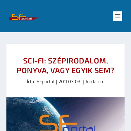
SCI-FI: SZÉPIRODALOM,
PONYVA, VAGY EGYIK SEM?
Írta:
SFportal
|
2011.03.03.
|
Irodalom