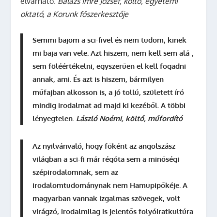
elvárható.
Balázs Imre József, költő, egyetemi
oktató, a Korunk főszerkesztője
Semmi bajom a sci-fivel és nem tudom, kinek
mi baja van vele. Azt hiszem, nem kell sem alá-,
sem föléértékelni, egyszerűen el kell fogadni
annak, ami. És azt is hiszem, bármilyen
műfajban alkosson is, a jó tollú, született író
mindig irodalmat ad majd ki kezéből. A többi
lényegtelen.
László Noémi, költő, műfordító
Az nyilvánvaló, hogy főként az angolszász
világban a sci-fi már régóta sem a minőségi
szépirodalomnak, sem az
irodalomtudománynak nem Hamupipőkéje. A
magyarban vannak izgalmas szövegek, volt
virágzó, irodalmilag is jelentős folyóiratkultúra