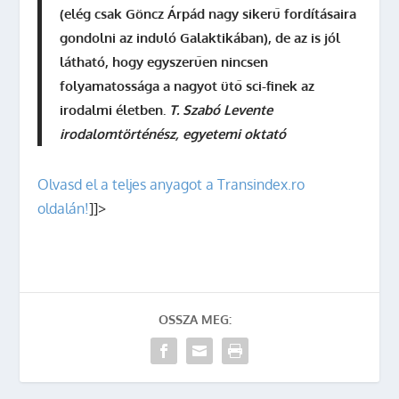
(elég csak
Göncz Árpád
nagy sikerű fordításaira
gondolni az induló Galaktikában), de az is jól
látható, hogy egyszerűen nincsen
folyamatossága a nagyot ütő sci-finek az
irodalmi életben.
T. Szabó Levente
irodalomtörténész, egyetemi oktató
Olvasd el a teljes anyagot a Transindex.ro
oldalán!
]]>
OSSZA MEG: