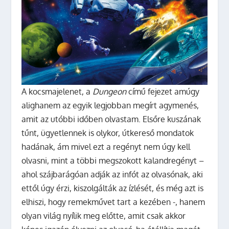
A kocsmajelenet, a
Dungeon
című fejezet amúgy
alighanem az egyik legjobban megírt agymenés,
amit az utóbbi időben olvastam. Elsőre kuszának
tűnt, ügyetlennek is olykor, útkereső mondatok
hadának, ám mivel ezt a regényt nem úgy kell
olvasni, mint a többi megszokott kalandregényt –
ahol szájbarágóan adják az infót az olvasónak, aki
ettől úgy érzi, kiszolgálták az ízlését, és még azt is
elhiszi, hogy remekművet tart a kezében -, hanem
olyan világ nyílik meg előtte, amit csak akkor