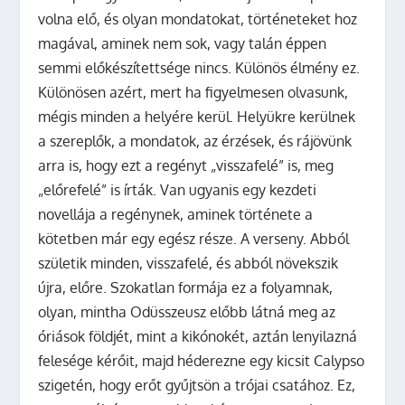
volna elő, és olyan mondatokat, történeteket hoz
magával, aminek nem sok, vagy talán éppen
semmi előkészítettsége nincs. Különös élmény ez.
Különösen azért, mert ha figyelmesen olvasunk,
mégis minden a helyére kerül. Helyükre kerülnek
a szereplők, a mondatok, az érzések, és rájövünk
arra is, hogy ezt a regényt „visszafelé” is, meg
„előrefelé” is írták. Van ugyanis egy kezdeti
novellája a regénynek, aminek története a
kötetben már egy egész része. A verseny. Abból
születik minden, visszafelé, és abból növekszik
újra, előre. Szokatlan formája ez a folyamnak,
olyan, mintha Odüsszeusz előbb látná meg az
óriások földjét, mint a kikónokét, aztán lenyilazná
felesége kérőit, majd héderezne egy kicsit Calypso
szigetén, hogy erőt gyűjtsön a trójai csatához. Ez,