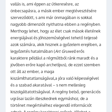
vallás is, ami éppen az útkeresésre, az
önbecsapásra, a másik ember megtévesztésére
szerveződött, s ami már önmagában is sokkal
nagyobb dimenziót nyithatna ebben a regényben.
Merthogy lehet, hogy az élet csak mások életének
energiájával és jóhiszeműségével tehető teljessé
azok számára, akik hisznek a győzelem erejében, a
legyőzetés hatalmában (
Art Gruwell
erős
karaktere például a régmúltból ránk maradt és a
jövőben erőre kapó archetípus), de ezzel szemben
ott áll az ember, a maga
kiszámíthatatlanságával,a jóra való képességével
és a szabad akaratával – s nem mellesleg
kiszolgáltatottságával. A regény belső, generációs
ugrásai lazán illeszkednek egymáshoz, de a
történet megértéséhez elegendő információt