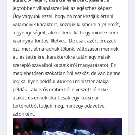
adnak. A regény karakterei erősek, jóllehet a
legtöbben villanásszerűek az egészhez képest.
Úgy vagyunk ezzel, hogy ha már kezdjük érteni
valamelyik karaktert, kezdjük kiismerni a jellemét,
a gyengeségeit, akkor derül ki, hogy mindez nem
is annyira fontos. Illetve… De csak azért érezzük
ezt, mert elmaradnak tőlünk, változáson mennek
át, és tetteikre, karakterükre talán egy másik
szereplő szavaiból kapunk írói magyarázatot. Ez
meglehetősen szokatlan írói eszköz, de van benne
logika. Ilyen például
Monzon
miniszter alakja
például, aki erős emberből elveszett lélekké
alakul, és ennek okait csak egy kocsmai
történetből tudjuk meg, mintegy odavetve,
sztoriként.