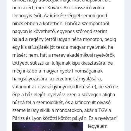
nem azért, mert Kovács Ákos rossz író volna.
Dehogyis. Sőt. Az íráskészséggel semmi gond
nincs ebben a kötetben. Ebből a szempontból
nagyon is követhető, egyenes szórend szerint
halad a regény (ettől ugyan néha monoton, pedig
egy kis stílusjáték jót tesz a magyar nyelvnek, ha
másért nem, hát a merev akadémikusi nyelvőrök
löttyedt stilisztikai lufijainak kipukkasztására; de
még inkább a magyar nyelv finomságainak
hangsúlyozására, az érzelmek árnyalására,
valamint az olvasó gyönyörködtetésére), de szó ne
érje a ház elejét: nyelvész ezen a szövegen aligha
húzná fel a szemöldökét, és a kifinomult olvasó
szeme is úgy siklik a mondatokon, akár a TGV a
Párizs és Lyon közötti kötött pályán.
Ez a nyelvtani
fegyelem