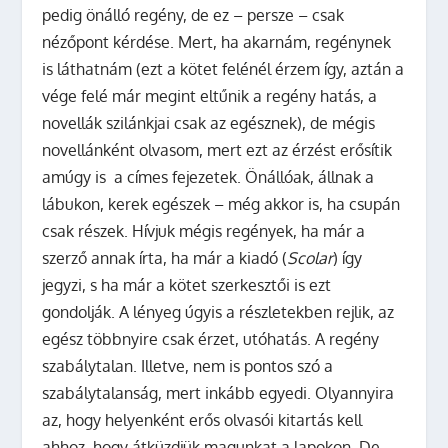
pedig önálló regény, de ez – persze – csak
nézőpont kérdése. Mert, ha akarnám, regénynek
is láthatnám (ezt a kötet felénél érzem így, aztán a
vége felé már megint eltűnik a regény hatás, a
novellák szilánkjai csak az egésznek), de mégis
novellánként olvasom, mert ezt az érzést erősítik
amúgy is a címes fejezetek. Önállóak, állnak a
lábukon, kerek egészek – még akkor is, ha csupán
csak részek.
Hívjuk mégis regények, ha már a
szerző annak írta, ha már a kiadó (
Scolar
) így
jegyzi, s ha már a kötet szerkesztői is ezt
gondolják. A lényeg úgyis a részletekben rejlik, az
egész többnyire csak érzet, utóhatás. A regény
szabálytalan. Illetve, nem is pontos szó a
szabálytalanság, mert inkább egyedi. Olyannyira
az, hogy helyenként erős olvasói kitartás kell
ahhoz, hogy átküzdjük magunkat a lapokon. De