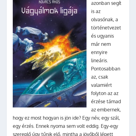
azonban segít
is az
olvasónak, a
történetvezet
és ugyanis
már nem
ennyire
lineáris.
Pontosabban
az, csak
valamiért
folyton az az
érzése támad
az embernek,
hogy ez most hogyan is jön ide? Egy név, egy szál,
egy érzés. Ennek nyoma sem volt eddig. Egy-egy
szereplő úgy tűnik elő, mintha a jövőből lépett