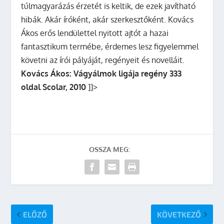
túlmagyarázás érzetét is keltik, de ezek javítható
hibák. Akár íróként, akár szerkesztőként. Kovács
Ákos erős lendülettel nyitott ajtót a hazai
fantasztikum termébe, érdemes lesz figyelemmel
követni az írói pályáját, regényeit és novelláit.
Kovács Ákos: Vágyálmok ligája regény 333
oldal Scolar, 2010
]]>
OSSZA MEG:
ELŐZŐ
KÖVETKEZŐ