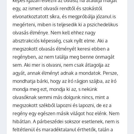
képes igazán élvezni az olvasó, ha átállítja magát
egy, az ismert olvasói rendtől és szokástól
elvonatkoztatott síkra, és megpróbálja józanul is
megérteni, miben is teljesedik ki a pszichedelikus
olvasás élménye. Nem kell ehhez nagy
absztrakciós képesség, csak nyílt elme. Aki a
megszokott olvasás élményét keresi ebben a
regényben, az nem találja meg benne önmagát
sem. Aki mer is olvasni, nem csak átlagolja az
agyát, annak élményt adnak a mondatok. Persze,
mondhatja bárki, hogy az író rágjon szájba, az író
mondja meg ezt, mondja ki az, s nekünk
olvasóknak semmi más dolgunk nincs, mint a
megszokott székből lapozni és lapozni, de ez a
regény egy egészen másik világot hoz elénk. Nem
hibátlan. A párbeszédei sokszor esetlenek, nem is
feltétlenül és maradéktalanul érthetők, talán a