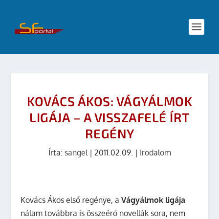
KOVÁCS ÁKOS: VÁGYÁLMOK
LIGÁJA – A VISSZAFELÉ ÍRT
REGÉNY
Írta:
sangel
|
2011.02.09.
|
Irodalom
Kovács Ákos első regénye, a
Vágyálmok ligája
nálam továbbra is összeérő novellák sora, nem