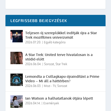
LEGFRISSEBB BEJEGYZÉSEK
Teljesen új szereplőkkel indítják újra a Star
Trek mozifilmes univerzumát
2026.07.20.
|
Egyéb kategória
A Star Trek: United terve hivatalosan is a
stúdió előtt
2026.06.04.
|
Sorozat
,
Star Trek
Lemondta a Csillagkapu-újraindítást a Prime
Video – Mi áll a háttérben?
2026.06.03.
|
Mozi - TV
,
Sorozat
Ian Watson a halhatatlanok útjára lépett
2026.04.14.
|
Események