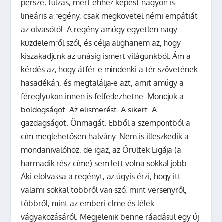
persze, túlzás, mert ehhez képest nagyon is
lineáris a regény, csak megkövetel némi empátiát
az olvasótól. A regény amúgy egyetlen nagy
küzdelemről szól, és célja alighanem az, hogy
kiszakadjunk az unásig ismert világunkból. Ám a
kérdés az, hogy átfér-e mindenki a tér szövetének
hasadékán, és megtalálja-e azt, amit amúgy a
féreglyukon innen is felfedezhetne. Mondjuk a
boldogságot. Az elismerést. A sikert. A
gazdagságot. Önmagát. Ebből a szempontból a
cím meglehetősen halvány. Nem is illeszkedik a
mondanivalóhoz, de igaz, az Őrültek Ligája (a
harmadik rész címe) sem lett volna sokkal jobb.
Aki elolvassa a regényt, az úgyis érzi, hogy itt
valami sokkal többről van szó, mint versenyről,
többről, mint az emberi elme és lélek
vágyakozásáról. Megjelenik benne ráadásul egy új