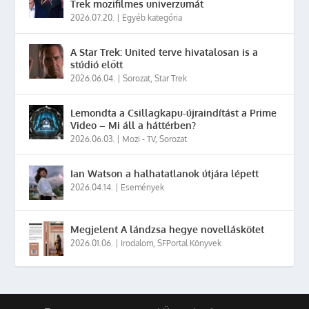
Trek mozifilmes univerzumát
2026.07.20.
|
Egyéb kategória
A Star Trek: United terve hivatalosan is a
stúdió előtt
2026.06.04.
|
Sorozat
,
Star Trek
Lemondta a Csillagkapu-újraindítást a Prime
Video – Mi áll a háttérben?
2026.06.03.
|
Mozi - TV
,
Sorozat
Ian Watson a halhatatlanok útjára lépett
2026.04.14.
|
Események
Megjelent A lándzsa hegye novelláskötet
2026.01.06.
|
Irodalom
,
SFPortal Könyvek