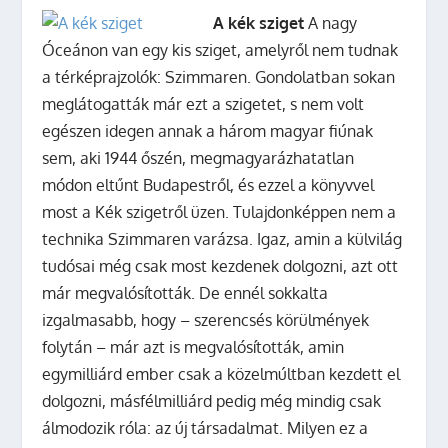
A kék sziget
A nagy
Óceánon van egy kis sziget, amelyről nem tudnak
a térképrajzolók: Szimmaren. Gondolatban sokan
meglátogatták már ezt a szigetet, s nem volt
egészen idegen annak a három magyar fiúnak
sem, aki 1944 őszén, megmagyarázhatatlan
módon eltűnt Budapestről, és ezzel a könyvvel
most a Kék szigetről üzen. Tulajdonképpen nem a
technika Szimmaren varázsa. Igaz, amin a külvilág
tudósai még csak most kezdenek dolgozni, azt ott
már megvalósították. De ennél sokkalta
izgalmasabb, hogy – szerencsés körülmények
folytán – már azt is megvalósították, amin
egymilliárd ember csak a közelmúltban kezdett el
dolgozni, másfélmilliárd pedig még mindig csak
álmodozik róla: az új társadalmat. Milyen ez a