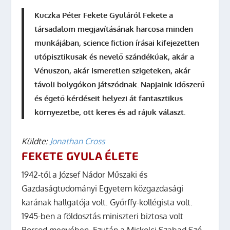
Kuczka Péter Fekete Gyuláról
Fekete a
társadalom megjavításának harcosa minden
munkájában, science fiction írásai kifejezetten
utópisztikusak és nevelő szándékúak, akár a
Vénuszon, akár ismeretlen szigeteken, akár
távoli bolygókon játszódnak. Napjaink időszerű
és égető kérdéseit helyezi át fantasztikus
környezetbe, ott keres és ad rájuk választ.
Küldte:
Jonathan Cross
FEKETE GYULA ÉLETE
1942-től a József Nádor Műszaki és
Gazdaságtudományi Egyetem közgazdasági
karának hallgatója volt. Győrffy-kollégista volt.
1945-ben a földosztás miniszteri biztosa volt
Borsod megyében. Ezután a Miskolci Szabad Szó