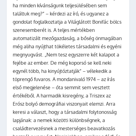
ha minden kívánságunk teljesülésében sem
találtuk meg?” – kérdezi az író, és ugyanez a
gondolat foglalkoztatja a Világlátott Bonifác bölcs
szenesemberét is. A teljes mértékben
automatizált mezőgazdaság, a bőség önmagában
még aliha nyújthat tökéletes társadalmi és egyéni
megnyugvást. „Nem tesz egyszerre két kalapot a
fejébe az ember. De még koporsó se kell neki
egynél több, ha kinyújtóztatják” – vélekedik a
töprengő fuvaros. A mondanivaló 1974 – az írás
első megjelenése – óta semmit sem vesztett
értékéből. A harmadik kisregény, a Triszex az
Erósz bolyó demográfiai viszonyait elemzi. Arra
keresi a választ, hogy a társadalmi folytonosság
lapjának: a nemek közötti különbségnek, a
családtervezésnek a mesterséges beavatkozás