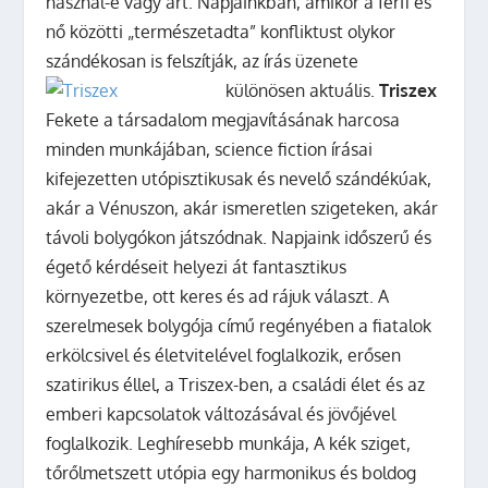
használ-e vagy árt. Napjainkban, amikor a férfi és
nő közötti „természetadta” konfliktust olykor
szándékosan is felszítják, az írás üzenete
különösen aktuális.
Triszex
Fekete a társadalom megjavításának harcosa
minden munkájában, science fiction írásai
kifejezetten utópisztikusak és nevelő szándékúak,
akár a Vénuszon, akár ismeretlen szigeteken, akár
távoli bolygókon játszódnak. Napjaink időszerű és
égető kérdéseit helyezi át fantasztikus
környezetbe, ott keres és ad rájuk választ. A
szerelmesek bolygója című regényében a fiatalok
erkölcsivel és életvitelével foglalkozik, erősen
szatirikus éllel, a Triszex-ben, a családi élet és az
emberi kapcsolatok változásával és jövőjével
foglalkozik. Leghíresebb munkája, A kék sziget,
tőrőlmetszett utópia egy harmonikus és boldog