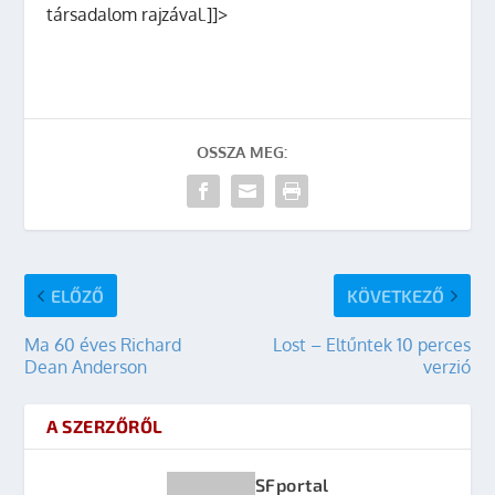
társadalom rajzával.]]>
OSSZA MEG:
ELŐZŐ
KÖVETKEZŐ
Ma 60 éves Richard
Lost – Eltűntek 10 perces
Dean Anderson
verzió
A SZERZŐRŐL
SFportal