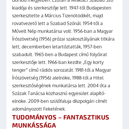
kiadója és szerkesztője lett. 1947-től Budapesten
szerkesztette a Március Tizenötödikét, majd
rovatvezető lett a Szabad Szónál. 1954-től a
Művelt Nép munkatársa volt. 1956-ban a Magyar
Írószövetség (1956) prózai szakosztályának titkára
lett; decemberben letartóztatták, 1957-ben
szabadult. 1965-ben a Budapest című folyóirat
szerkesztője lett. 1966-ban kezdte „Egy korty
tenger” című rádiós sorozatát. 1981-től a Magyar
Írószövetség (1956) alelnöke, 1988-tól a Hitel
szerkesztőségének munkatársa lett. 2004 óta a
Százak Tanácsa közhasznú egyesület alapító-
elnöke. 2009-ben szülőfaluja díszpolgári címét
adományozott Feketének.
TUDOMÁNYOS – FANTASZTIKUS
MUNKÁSSÁGA