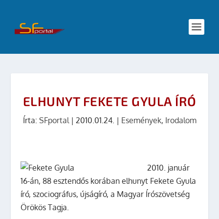
ELHUNYT FEKETE GYULA ÍRÓ
Írta:
SFportal
|
2010.01.24.
|
Események
,
Irodalom
2010. január
16-án, 88 esztendős korában elhunyt Fekete Gyula
író, szociográfus, újságíró, a Magyar Írószövetség
Örökös Tagja.