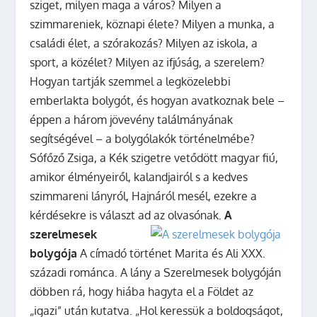
sziget, milyen maga a város? Milyen a
szimmareniek, köznapi élete? Milyen a munka, a
családi élet, a szórakozás? Milyen az iskola, a
sport, a közélet? Milyen az ifjúság, a szerelem?
Hogyan tartják szemmel a legközelebbi
emberlakta bolygót, és hogyan avatkoznak bele –
éppen a három jövevény találmányának
segítségével – a bolygólakók történelmébe?
Sófőző Zsiga, a Kék szigetre vetődött magyar fiú,
amikor élményeiről, kalandjairól s a kedves
szimmareni lányról, Hajnáról mesél, ezekre a
kérdésekre is választ ad az olvasónak.
A
szerelmesek
bolygója
A címadó történet Marita és Ali XXX.
századi románca. A lány a Szerelmesek bolygóján
döbben rá, hogy hiába hagyta el a Földet az
„igazi” után kutatva. „Hol keressük a boldogságot,