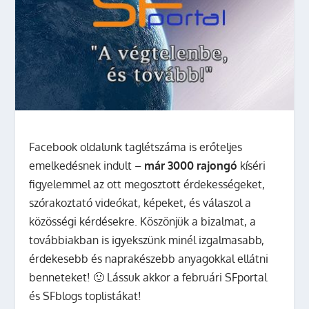
Facebook oldalunk taglétszáma is erőteljes
emelkedésnek indult –
már 3000 rajongó
kíséri
figyelemmel az ott megosztott érdekességeket,
szórakoztató videókat, képeket, és válaszol a
közösségi kérdésekre. Köszönjük a bizalmat, a
továbbiakban is igyekszünk minél izgalmasabb,
érdekesebb és naprakészebb anyagokkal ellátni
benneteket! 🙂 Lássuk akkor a februári SFportal
és SFblogs toplistákat!