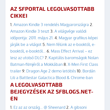
AZ SFPORTAL LEGOLVASOTTABB
CIKKEI
1.
Amazon Kindle 3 rendelés Magyarországra
2.
Amazon Kindle 3 teszt
3.
A világvége valódi
időpontja: 2011. május 21.
4.
Magyar grafikus képei
járják be a világot
5.
Nem félünk az e-booktól, e-
booktól, e-booktól…
6.
Mass Effect Arrival – ez
lesz az utolsó DLC?
7.
Kapitális baromságok Nolan
Batman-filmjéről a Mokkában
8.
X-Men First Class
trailer
9.
Dragon Age 2 demo letöltés
10.
Bordán
Lili a Battlestar Galactica Blood & Chrome-ban
A LEGOLVASOTTABB
BEJEGYZÉSEK AZ SFBLOGS.NET-
EN
1.
Ez az az ország… @ Sheenard
2.
A gibsoni