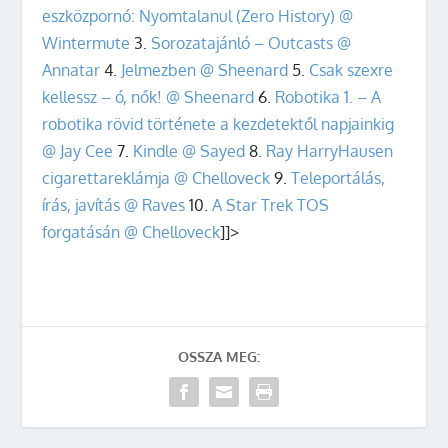
eszközpornó: Nyomtalanul (Zero History) @
Wintermute
3.
Sorozatajánló – Outcasts @
Annatar
4.
Jelmezben @ Sheenard
5.
Csak szexre
kellessz – ó, nők! @ Sheenard
6.
Robotika 1. – A
robotika rövid története a kezdetektől napjainkig
@ Jay Cee
7.
Kindle @ Sayed
8.
Ray HarryHausen
cigarettareklámja @ Chelloveck
9.
Teleportálás,
írás, javítás @ Raves
10.
A Star Trek TOS
forgatásán @ Chelloveck
]]>
OSSZA MEG: