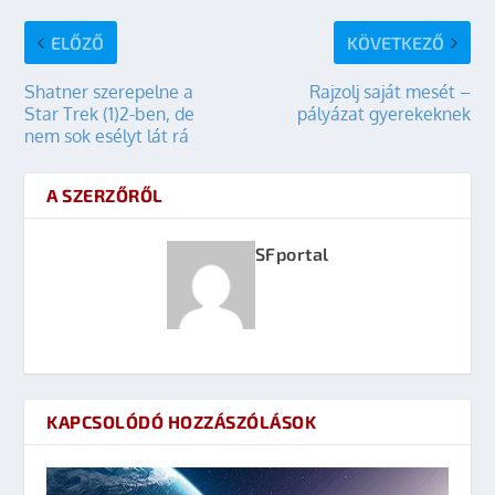
ELŐZŐ
KÖVETKEZŐ
Shatner szerepelne a
Rajzolj saját mesét –
Star Trek (1)2-ben, de
pályázat gyerekeknek
nem sok esélyt lát rá
A SZERZŐRŐL
SFportal
KAPCSOLÓDÓ HOZZÁSZÓLÁSOK