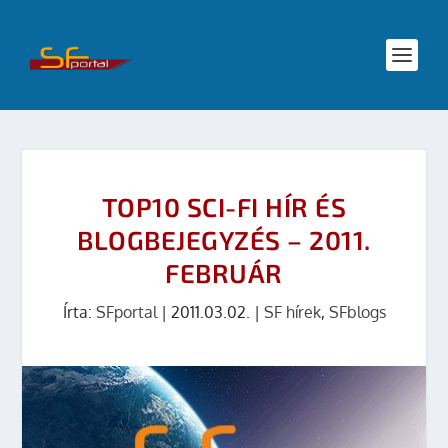
TOP10 SCI-FI HÍR ÉS
BLOGBEJEGYZÉS – 2011.
FEBRUÁR
Írta:
SFportal
|
2011.03.02.
|
SF hírek
,
SFblogs