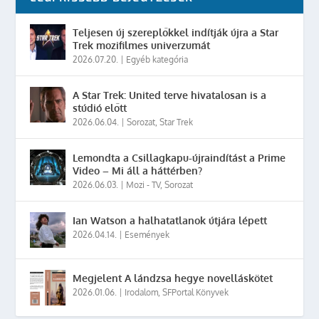
Teljesen új szereplőkkel indítják újra a Star
Trek mozifilmes univerzumát
2026.07.20.
|
Egyéb kategória
A Star Trek: United terve hivatalosan is a
stúdió előtt
2026.06.04.
|
Sorozat
,
Star Trek
Lemondta a Csillagkapu-újraindítást a Prime
Video – Mi áll a háttérben?
2026.06.03.
|
Mozi - TV
,
Sorozat
Ian Watson a halhatatlanok útjára lépett
2026.04.14.
|
Események
Megjelent A lándzsa hegye novelláskötet
2026.01.06.
|
Irodalom
,
SFPortal Könyvek