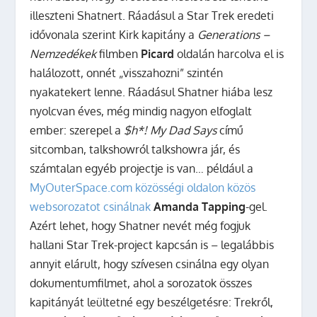
illeszteni Shatnert. Ráadásul a Star Trek eredeti
idővonala szerint Kirk kapitány a
Generations –
Nemzedékek
filmben
Picard
oldalán harcolva el is
halálozott, onnét „visszahozni” szintén
nyakatekert lenne. Ráadásul Shatner hiába lesz
nyolcvan éves, még mindig nagyon elfoglalt
ember: szerepel a
$h*! My Dad Says
című
sitcomban, talkshowról talkshowra jár, és
számtalan egyéb projectje is van… például a
MyOuterSpace.com közösségi oldalon közös
websorozatot csinálnak
Amanda Tapping
-gel.
Azért lehet, hogy Shatner nevét még fogjuk
hallani Star Trek-project kapcsán is – legalábbis
annyit elárult, hogy szívesen csinálna egy olyan
dokumentumfilmet, ahol a sorozatok összes
kapitányát leültetné egy beszélgetésre: Trekről,