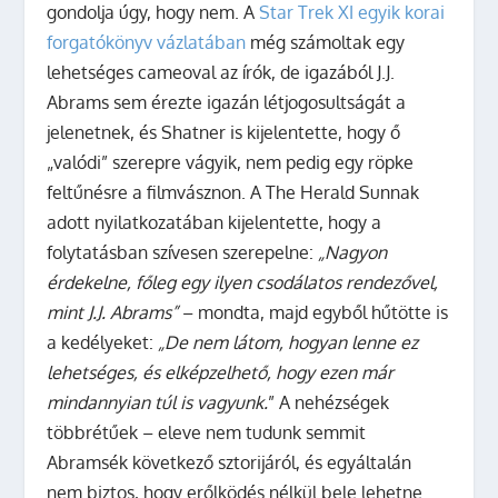
gondolja úgy, hogy nem.
A
Star Trek XI egyik korai
forgatókönyv vázlatában
még számoltak egy
lehetséges cameoval az írók, de igazából J.J.
Abrams sem érezte igazán létjogosultságát a
jelenetnek, és Shatner is kijelentette, hogy ő
„valódi” szerepre vágyik, nem pedig egy röpke
feltűnésre a filmvásznon. A The Herald Sunnak
adott nyilatkozatában kijelentette, hogy a
folytatásban szívesen szerepelne:
„Nagyon
érdekelne, főleg egy ilyen csodálatos rendezővel,
mint J.J. Abrams”
– mondta, majd egyből hűtötte is
a kedélyeket:
„De nem látom, hogyan lenne ez
lehetséges, és elképzelhető, hogy ezen már
mindannyian túl is vagyunk.
” A nehézségek
többrétűek – eleve nem tudunk semmit
Abramsék következő sztorijáról, és egyáltalán
nem biztos, hogy erőlködés nélkül bele lehetne