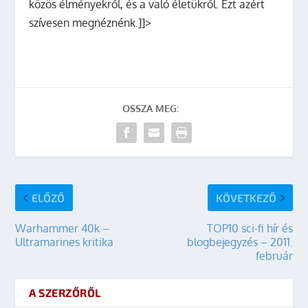
közös élményekről, és a való életükről. Ezt azért
szívesen megnéznénk.]]>
OSSZA MEG:
ELŐZŐ
KÖVETKEZŐ
Warhammer 40k –
TOP10 sci-fi hír és
Ultramarines kritika
blogbejegyzés – 2011.
február
A SZERZŐRŐL