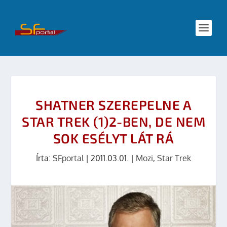
SHATNER SZEREPELNE A
STAR TREK (1)2-BEN, DE NEM
SOK ESÉLYT LÁT RÁ
Írta:
SFportal
|
2011.03.01.
|
Mozi
,
Star Trek