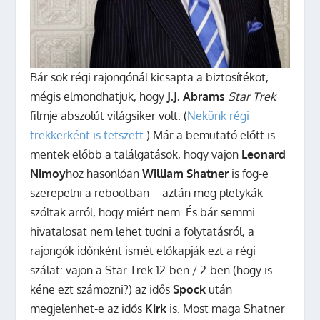
Bár sok régi rajongónál kicsapta a biztosítékot,
mégis elmondhatjuk, hogy
J.J. Abrams
Star Trek
filmje abszolút világsiker volt. (
Nekünk régi
trekkerként is tetszett.
) Már a bemutató előtt is
mentek előbb a találgatások, hogy vajon
Leonard
Nimoy
hoz hasonlóan
William Shatner
is fog-e
szerepelni a rebootban – aztán meg pletykák
szóltak arról, hogy miért nem. És bár semmi
hivatalosat nem lehet tudni a folytatásról, a
rajongók időnként ismét előkapják ezt a régi
szálat: vajon a Star Trek 12-ben / 2-ben (hogy is
kéne ezt számozni?) az idős
Spock
után
megjelenhet-e az idős
Kirk
is. Most maga Shatner