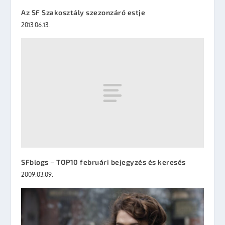
Az SF Szakosztály szezonzáró estje
2013.06.13.
SFblogs – TOP10 februári bejegyzés és keresés
2009.03.09.