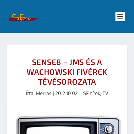
SENSE8 – JMS ÉS A
WACHOWSKI FIVÉREK
TÉVÉSOROZATA
Írta:
Merras
|
2012.10.02.
|
SF hírek
,
TV