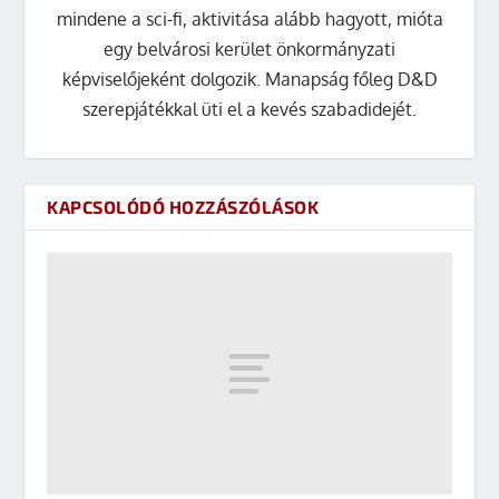
mindene a sci-fi, aktivitása alább hagyott, mióta
egy belvárosi kerület önkormányzati
képviselőjeként dolgozik. Manapság főleg D&D
szerepjátékkal üti el a kevés szabadidejét.
KAPCSOLÓDÓ HOZZÁSZÓLÁSOK