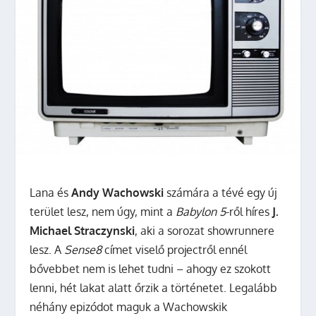
Lana és
Andy Wachowski
számára a tévé egy új
terület lesz, nem úgy, mint a
Babylon 5
-ről híres
J.
Michael Straczynski
, aki a sorozat showrunnere
lesz.
A
Sense8
címet viselő projectről ennél
bővebbet nem is lehet tudni – ahogy ez szokott
lenni, hét lakat alatt őrzik a történetet. Legalább
néhány epizódot maguk a Wachowskik