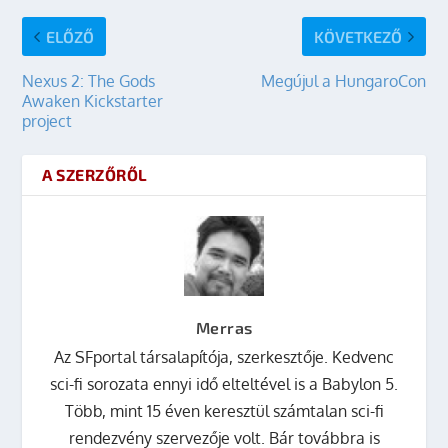
ELŐZŐ
KÖVETKEZŐ
Nexus 2: The Gods
Megújul a HungaroCon
Awaken Kickstarter
project
A SZERZŐRŐL
Merras
Az SFportal társalapítója, szerkesztője. Kedvenc
sci-fi sorozata ennyi idő elteltével is a Babylon 5.
Több, mint 15 éven keresztül számtalan sci-fi
rendezvény szervezője volt. Bár továbbra is