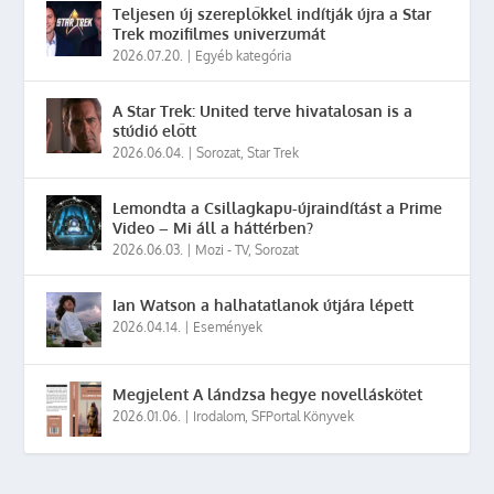
Teljesen új szereplőkkel indítják újra a Star
Trek mozifilmes univerzumát
2026.07.20.
|
Egyéb kategória
A Star Trek: United terve hivatalosan is a
stúdió előtt
2026.06.04.
|
Sorozat
,
Star Trek
Lemondta a Csillagkapu-újraindítást a Prime
Video – Mi áll a háttérben?
2026.06.03.
|
Mozi - TV
,
Sorozat
Ian Watson a halhatatlanok útjára lépett
2026.04.14.
|
Események
Megjelent A lándzsa hegye novelláskötet
2026.01.06.
|
Irodalom
,
SFPortal Könyvek