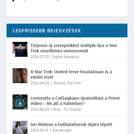
LEGFRISSEBB BEJEGYZÉSEK
Teljesen új szereplőkkel indítják újra a Star
Trek mozifilmes univerzumát
2026.07.20.
|
Egyéb kategória
A Star Trek: United terve hivatalosan is a
stúdió előtt
2026.06.04.
|
Sorozat
,
Star Trek
Lemondta a Csillagkapu-újraindítást a Prime
Video – Mi áll a háttérben?
2026.06.03.
|
Mozi - TV
,
Sorozat
Ian Watson a halhatatlanok útjára lépett
2026.04.14.
|
Események