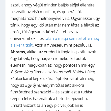
azzal, ahogy végül minden baljós előjel ellenére
összeállt az első mozifilm, és generációk
meghatározó filmélményévé vált. Ugyanakkor úgy
tűnik, hogy egy idő után már nem látta a fáktól az
erdőt, túlságosan is közel állt ehhez az
univerzumhoz – és
talán ő maga sem értette meg
a siker titkát
. Azok a filmesek, mint például
J.J.
Abrams
, akiket az eredeti trilógia inspirált, azok
úgy látszik, hogy nagyon remekül ki tudták
elemezni magukban az, hogy pontosan mik egy
jó
Star Wars
filmnek az összetevői. Valószínűleg
képkockáról képkockára léptetve vitatták meg,
hogy az
Egy új remény
mitől is lett akkora
filmtörténeti szenzáció – és aztán ezt a tudást
szépen fel is használták a hetedik epizódhoz.
Emiatt viszont talán egy picivel jobban is