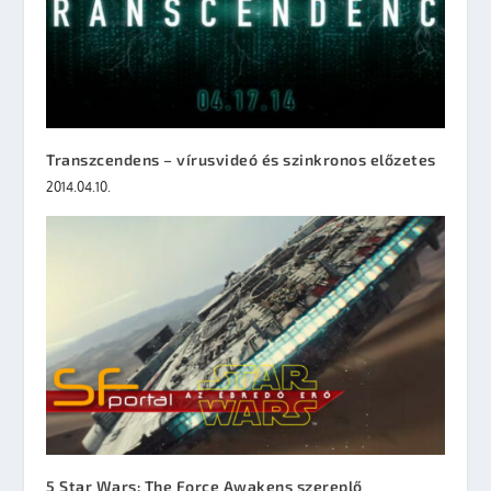
Transzcendens – vírusvideó és szinkronos előzetes
2014.04.10.
5 Star Wars: The Force Awakens szereplő