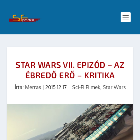
STAR WARS VII. EPIZÓD – AZ
ÉBREDŐ ERŐ – KRITIKA
Írta:
Merras
|
2015.12.17.
|
Sci-Fi Filmek
,
Star Wars