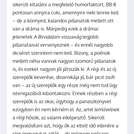
sikerült eltalálni a megfelelő humorfaktort, BB-8
pontosan annyira cuki, amennyire neki lennie kell
– de a könnyed, kalandos pillanatok mellett ott
van a dráma is. Márpedig ezek a drámai
jelenetek
A Birodalom visszavág
legjobb
pillanataival versenyeznek – és ennél nagyobb
dicséret szerintem nem kell. Bizony, a poénok
mellett néha vannak nagyon szomorú pillanatok
is, és ezeket nagyon jól játsszák ki. A régi és az új
szereplők keverése, dinamikája jó, bár picit zsufi
van – az új szereplők egy része még nem tud úgy
istenigazából kibontakozni. Ennek részben a régi
szereplők is az okai, úgyhogy a panaszkönyvet
ezügyben én nem kérném el. Az, amit leművelnek
a régi hősök, az valami elképesztő. Sikerült
megvalósítani azt, hogy ők az eltelt idő ellenére a
régi önmagukat adják – de mégsem egészen