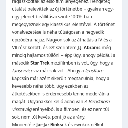
ragaszkodtak az első film lényegéhez. Rengeteg
utalást belevittek az új történetbe – gyakran egy-
egy jelenet beállításai szinte 100%-ban
megegyeznek egy klasszikus jelentével. A történet
vonalvezetése is néha túlságosan a negyedik
epizódéra hajaz. Nagyon sok az áthallás a IV és a
VII rész között, és ezt szerintem
J.J. Abrams
még
mindig hajlamos túllőni – épp úgy, ahogy például a
második
Star Trek
mozifilmben is volt úgy, hogy a
fanservice
az már sok volt. Ahogy a
lensflare
kapcsán már azért sikerült megtanulnia, hogy a
kevesebb néha több, úgy ezekben az
átkötésekben is érdemesebb lenne moderálnia
magát. Ugyanakkor kellő adag van
A Birodalom
visszavág
erényeiből is a filmben, és ez nem túl
sok, nem túl kevés, pont jó az arány.
Mindenféle
Jar-Jar Binks
ek és ewokok nélkül