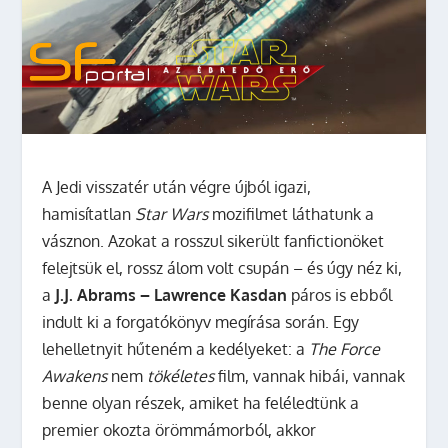
A Jedi visszatér után végre újból igazi,
hamisítatlan
Star Wars
mozifilmet láthatunk a
vásznon. Azokat a rosszul sikerült fanfictionöket
felejtsük el, rossz álom volt csupán – és úgy néz ki,
a
J.J. Abrams – Lawrence Kasdan
páros is ebből
indult ki a forgatókönyv megírása során. Egy
lehelletnyit hűteném a kedélyeket: a
The Force
Awakens
nem
tökéletes
film, vannak hibái, vannak
benne olyan részek, amiket ha feléledtünk a
premier okozta örömmámorból, akkor