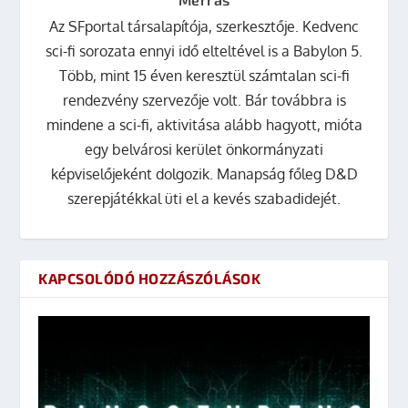
Az SFportal társalapítója, szerkesztője. Kedvenc
sci-fi sorozata ennyi idő elteltével is a Babylon 5.
Több, mint 15 éven keresztül számtalan sci-fi
rendezvény szervezője volt. Bár továbbra is
mindene a sci-fi, aktivitása alább hagyott, mióta
egy belvárosi kerület önkormányzati
képviselőjeként dolgozik. Manapság főleg D&D
szerepjátékkal üti el a kevés szabadidejét.
KAPCSOLÓDÓ HOZZÁSZÓLÁSOK