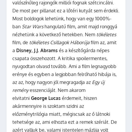
valószínűleg rajongók milliói fognak szétcincálni.
De most per pillanat ez a lőtéri kutyát sem érdekli.
Most boldogok lehetünk, hogy van egy 1000%-
ban
Star Wars
hangulatú film, amit majd ronggyá
nézhetünk a következő hetekben. Nem
tökéletes
film, de
tökéletes Csillagok Háborúja
film az, amit
a
Disney, J.J. Abrams
és a készítőgárda népes
csapata összehozott. A kritika spoilermentes,
nyugodtan olvasd tovább.
Ami a film legnagyobb
erénye és egyben a legjobban felróható hibája is,
az az, hogy nagyon jól megragadja az
Egy új
remény
esszenciáját. Nem akarom
elvitatni
George Lucas
érdemeit, hiszen
akármennyire is szoktam szidni az
előzménytrilógia miatt, mégiscsak az ő látnoki
tehetsége az, ami elhozta ezt a remek szériát. De
azért valljuk be, valami istentelen mázlija volt