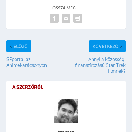
OSSZA MEG:
ELŐZŐ
KÖVETKEZŐ
SFportal az
Annyi a közösségi
Animekarácsonyon
finanszírozású Star Trek
filmnek?
A SZERZŐRŐL
Merras