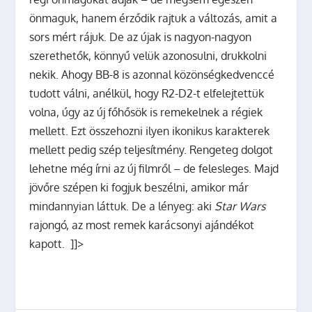
önmaguk, hanem érződik rajtuk a változás, amit a
sors mért rájuk. De az újak is nagyon-nagyon
szerethetők, könnyű velük azonosulni, drukkolni
nekik. Ahogy BB-8 is azonnal közönségkedvenccé
tudott válni, anélkül, hogy R2-D2-t elfelejtettük
volna, úgy az új főhősök is remekelnek a régiek
mellett. Ezt összehozni ilyen ikonikus karakterek
mellett pedig szép teljesítmény. Rengeteg dolgot
lehetne még írni az új filmről – de felesleges. Majd
jövőre szépen ki fogjuk beszélni, amikor már
mindannyian láttuk. De a lényeg: aki
Star Wars
rajongó, az most remek karácsonyi ajándékot
kapott. ]]>