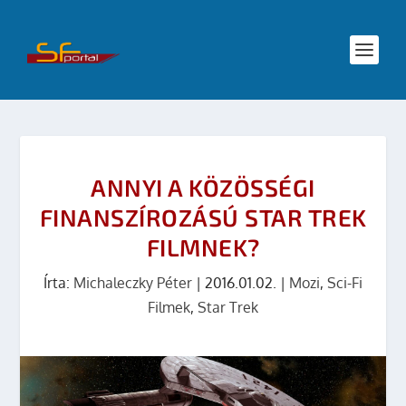
ANNYI A KÖZÖSSÉGI
FINANSZÍROZÁSÚ STAR TREK
FILMNEK?
Írta:
Michaleczky Péter
|
2016.01.02.
|
Mozi
,
Sci-Fi
Filmek
,
Star Trek