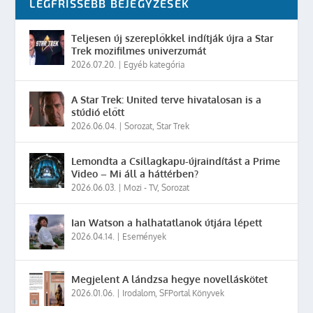
LEGFRISSEBB BEJEGYZÉSEK
Teljesen új szereplőkkel indítják újra a Star
Trek mozifilmes univerzumát
2026.07.20.
|
Egyéb kategória
A Star Trek: United terve hivatalosan is a
stúdió előtt
2026.06.04.
|
Sorozat
,
Star Trek
Lemondta a Csillagkapu-újraindítást a Prime
Video – Mi áll a háttérben?
2026.06.03.
|
Mozi - TV
,
Sorozat
Ian Watson a halhatatlanok útjára lépett
2026.04.14.
|
Események
Megjelent A lándzsa hegye novelláskötet
2026.01.06.
|
Irodalom
,
SFPortal Könyvek