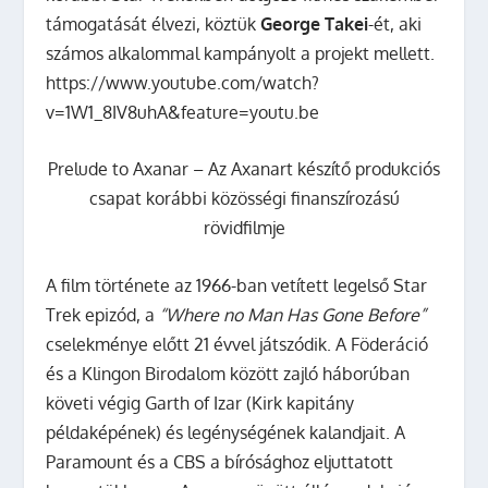
támogatását élvezi, köztük
George Takei
-ét, aki
számos alkalommal kampányolt a projekt mellett.
https://www.youtube.com/watch?
v=1W1_8IV8uhA&feature=youtu.be
Prelude to Axanar – Az Axanart készítő produkciós
csapat korábbi közösségi finanszírozású
rövidfilmje
A film története az 1966-ban vetített legelső Star
Trek epizód, a
“Where no Man Has Gone Before”
cselekménye előtt 21 évvel játszódik. A Föderáció
és a Klingon Birodalom között zajló háborúban
követi végig Garth of Izar (Kirk kapitány
példaképének) és legénységének kalandjait.
A
Paramount és a CBS a bírósághoz eljuttatott