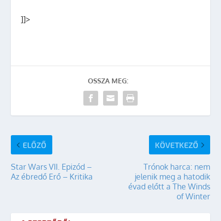
]]>
OSSZA MEG:
ELŐZŐ
KÖVETKEZŐ
Star Wars VII. Epizód –
Trónok harca: nem
Az ébredő Erő – Kritika
jelenik meg a hatodik
évad előtt a The Winds
of Winter