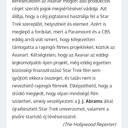
keresetükben az Axanar mögött álló produkciós
céget szerzői jogok megsértésével vádolja. Azt
állítja, hogy a cég jogtalanul használja fel a Star
Trek szereplőit, helyszíneit és elemeit.
Azért is
meglepő a fordulat, mert a Paramount és a CBS
eddig arról volt ismert, hogy kifejezetten
támogatta a rajongói filmes projekteket, köztük az
Axanart. Kétségtelen, hogy az Axanar az eddigi
legkomolyabb ilyen projekt, még eddig egyetlen
közösségi finanszírozású Star Trek film sem
gyűjtött ekkora összeget, és talán nem is
nevezhető rajongói filmnek.
Elképzelhető, hogy a
stúdió megijedt, hogy olyan minőségű film
születhet, amely veszélyezteti a
J. J. Abrams
által
újraélesztett Star Trek univerzumot, valamint a
jövőre startoló új tévésorozatot.
(The Hollywood Reporter)