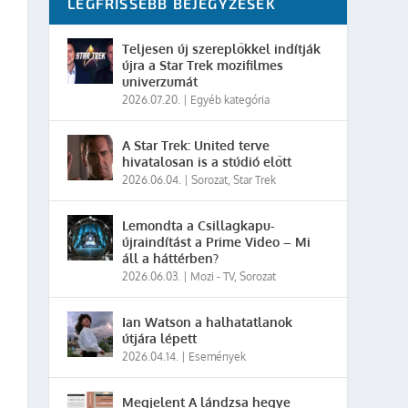
LEGFRISSEBB BEJEGYZÉSEK
Teljesen új szereplőkkel indítják
újra a Star Trek mozifilmes
univerzumát
2026.07.20.
|
Egyéb kategória
A Star Trek: United terve
hivatalosan is a stúdió előtt
2026.06.04.
|
Sorozat
,
Star Trek
Lemondta a Csillagkapu-
újraindítást a Prime Video – Mi
áll a háttérben?
2026.06.03.
|
Mozi - TV
,
Sorozat
Ian Watson a halhatatlanok
útjára lépett
2026.04.14.
|
Események
Megjelent A lándzsa hegye