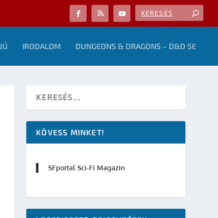
JÚ
IRODALOM
DUNGEONS & DRAGONS – D&D 5E
KÖVESS MINKET!
SFportal Sci-Fi Magazin