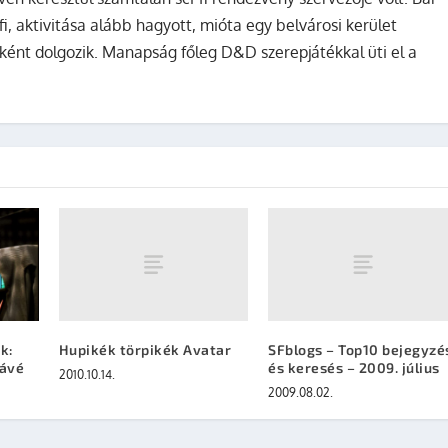
fi, aktivitása alább hagyott, mióta egy belvárosi kerület
ként dolgozik. Manapság főleg D&D szerepjátékkal üti el a
Hupikék törpikék Avatar
SFblogs – Top10 bejegyzé
k:
és keresés – 2009. július
kávé
2010.10.14.
2009.08.02.