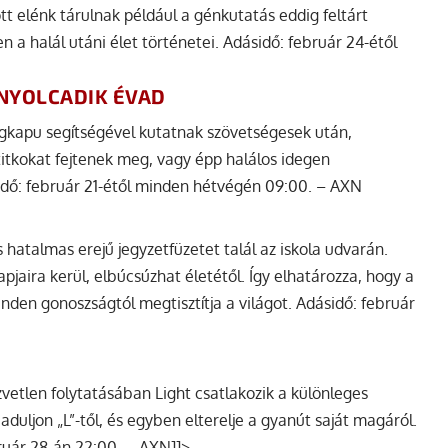
t elénk tárulnak például a génkutatás eddig feltárt
a halál utáni élet történetei. Adásidő: február 24-étől
 NYOLCADIK ÉVAD
llagkapu segítségével kutatnak szövetségesek után,
 titkokat fejtenek meg, vagy épp halálos idegen
dő: február 21-étől minden hétvégén 09:00. – AXN
 hatalmas erejű jegyzetfüzetet talál az iskola udvarán.
pjaira kerül, elbúcsúzhat életétől. Így elhatározza, hogy a
den gonoszságtól megtisztítja a világot. Adásidő: február
vetlen folytatásában Light csatlakozik a különleges
uljon „L”-től, és egyben elterelje a gyanút saját magáról.
bruár 28-án 22:00. – AXN]]>