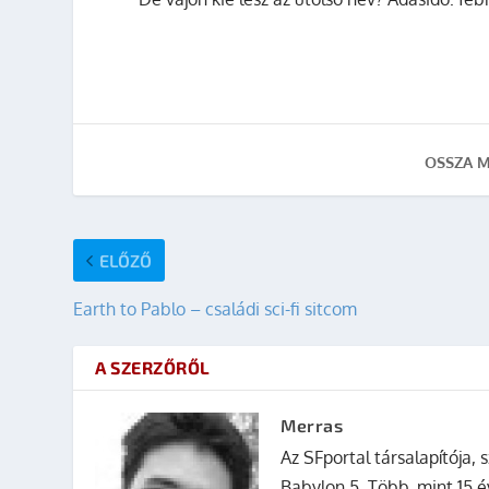
OSSZA M
ELŐZŐ
Earth to Pablo – családi sci-fi sitcom
A SZERZŐRŐL
Merras
Az SFportal társalapítója, s
Babylon 5. Több, mint 15 é