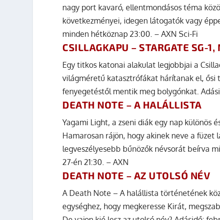
nagy port kavaró, ellentmondásos téma közöt
következményei, idegen látogatók vagy éppen 
minden hétköznap 23:00. – AXN Sci-Fi
CSILLAGKAPU – STARGATE SG-1,
Egy titkos katonai alakulat legjobbjai a Csi
világméretű katasztrófákat hárítanak el, ősi
fenyegetéstől mentik meg bolygónkat. Adási
DEATH NOTE – A HALÁLLISTA
Yagami Light, a zseni diák egy nap különös és
Hamarosan rájön, hogy akinek neve a füzet la
legveszélyesebb bűnözők névsorát beírva min
27-én 21:30. – AXN
DEATH NOTE – AZ UTOLSÓ NÉV
A Death Note – A halállista történetének köz
egységhez, hogy megkeresse Kirát, megszabad
De vajon kié lesz az utolsó név? Adásidő: fe