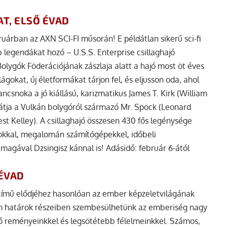
AT, ELSŐ ÉVAD
ebruárban az AXN SCI-FI műsorán! E példátlan sikerű sci-fi
 legendákat hozó – U.S.S. Enterprise csillaghajó
olygók Föderációjának zászlaja alatt a hajó most öt éves
lágokat, új életformákat tárjon fel, és eljusson oda, ahol
csnoka a jó kiállású, karizmatikus James T. Kirk (William
arátja a Vulkán bolygóról származó Mr. Spock (Leonard
st Kelley). A csillaghajó összesen 430 fős legénysége
jokkal, megalomán számítógépekkel, időbeli
 magával Dzsingisz kánnal is! Adásidő: február 6-ától
 ÉVAD
 című elődjéhez hasonlóan az ember képzeletvilágának
len határok részeiben szembesülhetünk az emberiség nagy
ező reményeinkkel és legsötétebb félelmeinkkel. Számos,