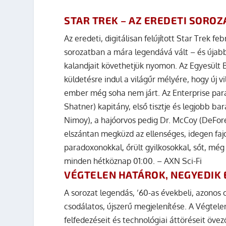
STAR TREK – AZ EREDETI SOROZ
Az eredeti, digitálisan felújított Star Trek f
sorozatban a mára legendává vált – és újabb
kalandjait követhetjük nyomon. Az Egyesült B
küldetésre indul a világűr mélyére, hogy új vi
ember még soha nem járt. Az Enterprise paran
Shatner) kapitány, első tisztje és legjobb b
Nimoy), a hajóorvos pedig Dr. McCoy (DeFore
elszántan megküzd az ellenséges, idegen fa
paradoxonokkal, őrült gyilkosokkal, sőt, még
minden hétköznap 01:00. – AXN Sci-Fi
VÉGTELEN HATÁROK, NEGYEDIK
A sorozat legendás, ’60-as évekbeli, azonos
csodálatos, újszerű megjelenítése. A Végte
felfedezéseit és technológiai áttöréseit öv