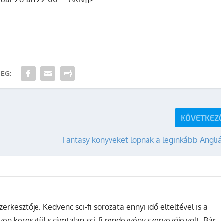
EG:
KÖVETKEZ
Fantasy könyveket lopnak a leginkább Angli
zerkesztője. Kedvenc sci-fi sorozata ennyi idő elteltével is a
ven keresztül számtalan sci-fi rendezvény szervezője volt. Bár